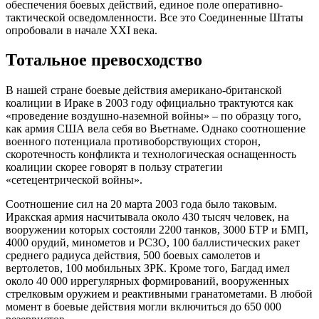
обеспечения боевых действий, единое поле оперативно-
тактической осведомленности. Все это Соединенные Штаты
опробовали в начале XXI века.
Тотальное превосходство
В нашей стране боевые действия американо-британской
коалиции в Ираке в 2003 году официально трактуются как
«проведение воздушно-наземной войны» – по образцу того,
как армия США вела себя во Вьетнаме. Однако соотношение
военного потенциала противоборствующих сторон,
скоротечность конфликта и технологическая оснащенность
коалиции скорее говорят в пользу стратегии
«сетецентрической войны».
Соотношение сил на 20 марта 2003 года было таковым.
Иракская армия насчитывала около 430 тысяч человек, на
вооружении которых состояли 2200 танков, 3000 БТР и БМП,
4000 орудий, минометов и РСЗО, 100 баллистических ракет
среднего радиуса действия, 500 боевых самолетов и
вертолетов, 100 мобильных ЗРК. Кроме того, Багдад имел
около 40 000 иррегулярных формирований, вооруженных
стрелковым оружием и реактивными гранатометами. В любой
момент в боевые действия могли включиться до 650 000