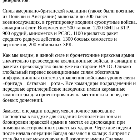
резервистов.
Силы американо-британской коалиции (также были военные
из Польши и Австралии) включали до 300 тысяч
военнослужащих, в группировку входили сухопутные войска,
авиация и флот. Вооружение: 500 танков, 1200 БМП и БТР,
900 орудий, минометов и РСЗО, 1100 крылатых ракет
среднего радиуса действия, 1300 боевых самолетов и
вертолетов, 200 мобильных ЗРК.
Как мы видим, в живой силе и бронетехнике иракская армия
значительно превосходила коалиционные войска, в авиации и
ракетах превосходство было уже на стороне НАТО. Однако
глобальный перевес коалиционным силам обеспечила
информационная система управления войсками уровня связи
«бригада – батальон – рота». Все командиры подразделений и
передовые артиллерийские наводчики имели карманные
компьютеры для ориентирования на местности и передачи
боевых донесений.
Замысел операции подразумевал полное завоевание
господства в воздухе для создания бесполетной зоны и
блокировки иракской армии в местах ее дислокации при
помощи массированных ракетных ударов. Через две недели
после начала операции Багдад оказался в кольце: 4 апреля с
ходу был взят международный аэропорт имени Саддама