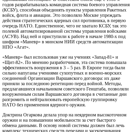
годов разрабатывалась командная система боевого управления
(КСБУ), способная объединять пункты управления Ракетных
войск, флота и авиации. Это позволяло Москве упреждать
действия стратегических ядерных сил противника, в первую
очередь НАТО. Единственное, чего не хватало КСБУ, так это
полевой автоматизированной системы управления войсками
(АСУВ). Над ней и приступили к работе в начале 1980-х под
шифром «Маневр» в минском НИИ средств автоматизации
НПО «Агат».
«Маневр» был использован уже на учениях «Запад-81» и
«Щит-82». По мнению разработчиков, эта система повышала
эффективность вооружения в 3 – 5 раз. В Европе тогда были
сильно напуганы учениями сухопутных и военно-морских
соединений Организации Варшавского договора: их даже
приняли за последнюю репетицию перед войной. Методы,
предлагавшиеся начальником советского Генштаба, позволяли
вооруженным силам Варшавского договора в считанные дни
разгромить и нейтрализовать европейскую группировку
НАТО без применения ядерного оружия.
Доктрина Огаркова делала упор на неядерном высокоточном
оружии и на повышении мобильности за счет быстрого
обмена данными. В основу новой системы должен был лечь
комплекс технических средств передачи и засекречивания