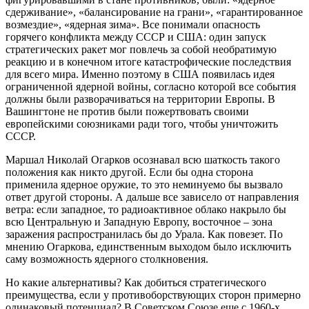
сдерживание», «балансирование на грани», «гарантированное
возмездие», «ядерная зима». Все понимали опасность
горячего конфликта между СССР и США: один запуск
стратегических ракет мог повлечь за собой необратимую
реакцию и в конечном итоге катастрофические последствия
для всего мира. Именно поэтому в США появилась идея
ограниченной ядерной войны, согласно которой все события
должны были разворачиваться на территории Европы. В
Вашингтоне не против были пожертвовать своими
европейскими союзниками ради того, чтобы уничтожить
СССР.
Маршал Николай Огарков осознавал всю шаткость такого
положения как никто другой. Если бы одна сторона
применила ядерное оружие, то это неминуемо бы вызвало
ответ другой стороны. А дальше все зависело от направления
ветра: если западное, то радиоактивное облако накрыло бы
всю Центральную и Западную Европу, восточное – зона
заражения распространилась бы до Урала. Как повезет. По
мнению Огаркова, единственным выходом было исключить
саму возможность ядерного столкновения.
Но какие альтернативы? Как добиться стратегического
преимущества, если у противоборствующих сторон примерно
одинаковый потенциал? В Советском Союзе еще с 1960-х