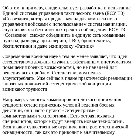
Об этом, к примеру, свидетельствует разработка и испытание
Единой системы управления тактического звена (ЕСУ ТЗ)
«Созвездие», которая предназначена для комплексного
управления войсками с использованием систем навигации,
спутниковых и беспилотных средств наблюдения. ЕСУ ТЗ
«Созвездие» сможет объединить в единую сеть командные
пункты, разведку, артиллерию, ПВО, бронетехнику,
беспилотники и даже экипировку «Ратник».
Современная военная наука тем не менее заявляет, что идеи
сетецентризма должны служить эффективным инструментом
повышения боевых возможностей, но не панацеей для
решения всех проблем. Сетецентризмом нельзя
злоупотреблять. Уже сейчас в плане практической реализации
ключевых положений сетецентрической концепции
возникают трудности.
Например, у многих командиров нет четкого понимания
сущности сетецентрических условий ведения боевых
действий, они часто путают «сетецентризм» с
компьютерными технологиями. Есть острая нехватка
специалистов, которые будут внедрять новые технологии.
Возникают существенные ограничения в росте технической
оснащенности, так как это приводит к значительному