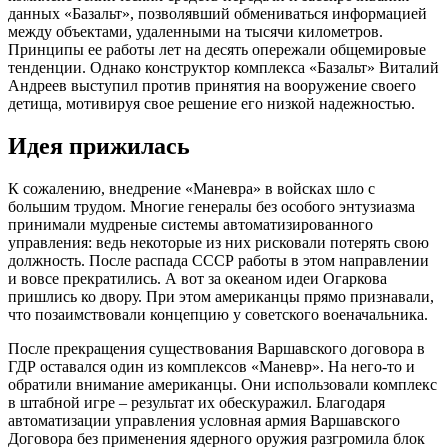
данных «Базальт», позволявший обмениваться информацией
между объектами, удаленными на тысячи километров.
Принципы ее работы лет на десять опережали общемировые
тенденции. Однако конструктор комплекса «Базальт» Виталий
Андреев выступил против принятия на вооружение своего
детища, мотивируя свое решение его низкой надежностью.
Идея прижилась
К сожалению, внедрение «Маневра» в войсках шло с
большим трудом. Многие генералы без особого энтузиазма
принимали мудреные системы автоматизированного
управления: ведь некоторые из них рисковали потерять свою
должность. После распада СССР работы в этом направлении
и вовсе прекратились. А вот за океаном идеи Огаркова
пришлись ко двору. При этом американцы прямо признавали,
что позаимствовали концепцию у советского военачальника.
После прекращения существования Варшавского договора в
ГДР оставался один из комплексов «Маневр». На него-то и
обратили внимание американцы. Они использовали комплекс
в штабной игре – результат их обескуражил. Благодаря
автоматизации управления условная армия Варшавского
Договора без применения ядерного оружия разгромила блок