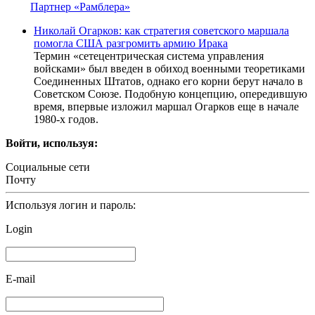
Партнер «Рамблера»
Николай Огарков: как стратегия советского маршала
помогла США разгромить армию Ирака
Термин «сетецентрическая система управления
войсками» был введен в обиход военными теоретиками
Соединенных Штатов, однако его корни берут начало в
Советском Союзе. Подобную концепцию, опередившую
время, впервые изложил маршал Огарков еще в начале
1980-х годов.
Войти, используя:
Социальные сети
Почту
Используя логин и пароль:
Login
E-mail