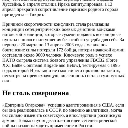
Хуссейна, 9 апреля столица Ирака капитулировала, а 13
апреля прекратил сопротивление гарнизон родного города
президента – Тикрит.
Причиной скоротечности конфликта стала реализация
концепции сетецентрических боевых действий войсками
натовской коалиции, которые сумели подавить все опорные
пункты в полосе наступления без особого ущерба для себя. За
период с 20 марта по 13 апреля 2003 года американо-
британские силы потеряли 172 бойца, потери иракской армии
составили около 9000 человек. Ключевую роль в успехе
НАТО сыграла система боевого управления FBCB2 (Force
XXI Battle Command Brigade and Below), тестируемая с 1995
года, которой Ирак так и не смог ничего противопоставить,
несмотря на превосходящую численность состава сухопутных
сил.
Не столь совершенна
«Доктрина Огаркова», успешно адаптированная в США, если
бы она реализовалась в СССР, по мнению аналитиков, могла
бы сильно изменить советскую, а впоследствии российскую
армию. Только спустя десятилетия идеи сетецентрической
войны начали находить применение в России.