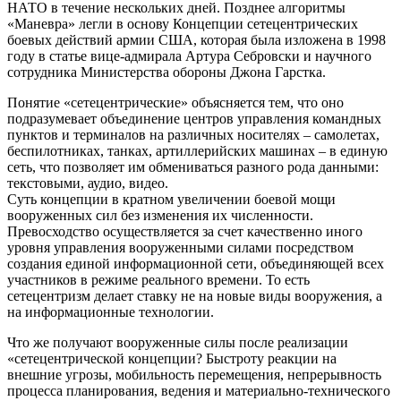
НАТО в течение нескольких дней. Позднее алгоритмы
«Маневра» легли в основу Концепции сетецентрических
боевых действий армии США, которая была изложена в 1998
году в статье вице-адмирала Артура Себровски и научного
сотрудника Министерства обороны Джона Гарстка.
Понятие «сетецентрические» объясняется тем, что оно
подразумевает объединение центров управления командных
пунктов и терминалов на различных носителях – самолетах,
беспилотниках, танках, артиллерийских машинах – в единую
сеть, что позволяет им обмениваться разного рода данными:
текстовыми, аудио, видео.
Суть концепции в кратном увеличении боевой мощи
вооруженных сил без изменения их численности.
Превосходство осуществляется за счет качественно иного
уровня управления вооруженными силами посредством
создания единой информационной сети, объединяющей всех
участников в режиме реального времени. То есть
сетецентризм делает ставку не на новые виды вооружения, а
на информационные технологии.
Что же получают вооруженные силы после реализации
«сетецентрической концепции? Быстроту реакции на
внешние угрозы, мобильность перемещения, непрерывность
процесса планирования, ведения и материально-технического