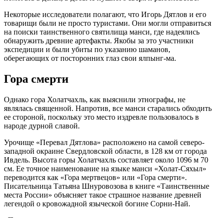
Некоторые исследователи полагают, что Игорь Дятлов и его
товарищи были не просто туристами. Они могли отправиться
на поиски таинственного святилища манси, где надеялись
обнаружить древние артефакты. Якобы за это участники
экспедиции и были убиты по указанию шаманов,
оберегающих от посторонних глаз свои ялпынг-ма.
Гора смерти
Однако гора Холатчахль, как выяснили этнографы, не
являлась священной. Напротив, все манси старались обходить
ее стороной, поскольку это место издревле пользовалось в
народе дурной славой.
Урочище «Перевал Дятлова» расположено на самой северо-
западной окраине Свердловской области, в 128 км от города
Ивдель. Высота горы Холатчахль составляет около 1096 м 70
см. Ее точное наименование на языке манси «Холат-Сяхыл»
переводится как «Гора мертвецов» или «Гора смерти».
Писательница Татьяна Шнуровозова в книге «Таинственные
места России» объясняет такое страшное название древней
легендой о кровожадной языческой богине Сорни-Най.