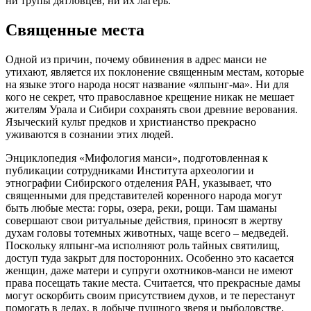
ни трупы дятловцев, ни их лагерь.
Священные места
Одной из причин, почему обвинения в адрес манси не
утихают, является их поклонение священным местам, которые
на языке этого народа носят название «ялпынг-ма». Ни для
кого не секрет, что православное крещение никак не мешает
жителям Урала и Сибири сохранять свои древние верования.
Языческий культ предков и христианство прекрасно
уживаются в сознании этих людей.
Энциклопедия «Мифология манси», подготовленная к
публикации сотрудниками Института археологии и
этнографии Сибирского отделения РАН, указывает, что
священными для представителей коренного народа могут
быть любые места: горы, озера, реки, рощи. Там шаманы
совершают свои ритуальные действия, приносят в жертву
духам головы тотемных животных, чаще всего – медведей.
Поскольку ялпынг-ма исполняют роль тайных святилищ,
доступ туда закрыт для посторонних. Особенно это касается
женщин, даже матери и супруги охотников-манси не имеют
права посещать такие места. Считается, что прекрасные дамы
могут оскорбить своим присутствием духов, и те перестанут
помогать в делах, в добыче пушного зверя и рыболовстве.