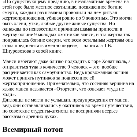
«По существующему преданию, в незапамятные времена на
этой горе было местное святилище, посвященное богине
смерти, каждый раз шаманы проводили на нем ритуал
жертвоприношения, убивая ровно по 9 животных. Это могли
быть олени, утки, любые другие живые существа. Но
однажды по неизвестным причинам шаманы принесли в
жертву богине 9 молодых охотников манси, и эта жертва так
понравилась богине смерти, что всем остальным жертвам она
стала предпочитать именно людей», – написала Т.В.
Шнуровозова в своей книге.
Манси избегают даже близко подходить к горе Холатчахль, а
отправиться туда в количестве 9 человек – это, вообще,
расценивается как самоубийство. Ведь кровожадная богиня
может принять путников за поднесенное ей
жертвоприношение. Примечательно, что соседняя вершина на
языке манси называется «Отортен», что означает «туда не
ходи».
Дятловцы не могли не услышать предупреждения от манси,
ведь они останавливались у охотников во время путешествия,
но советские студенты-атеисты не восприняли всерьез
рассказы о древних духах.
Всемирный потоп