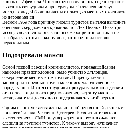
в ночь на 2 февраля. Что конкретно случилось, еще предстоит
выяснить сотрудникам прокуратуры. Окоченевшие трупы
молодых людей были найдены с помощью местных охотников
из народа манси.
Весной 1959 года причину гибели туристов пытался выяснить
опытный свердловский криминалист Лев Иванов. Но за три
месяца следственно-оперативных мероприятий он так и не
разобрался в этом сложном деле, которое тогда осталось
нераскрытым.
Подозревали манси
Самой первой версией криминалистов, показавшейся им
наиболее правдоподобной, было убийство дятловцев,
совершенное местными жителями. В преступлении
заподозрили представителей коренного малочисленного
народа манси. И хотя сотрудники прокуратуры впоследствии
отказались от данного предположения, ряд энтузиастов-
исследователей до сих пор придерживаются этой версии.
Одним из них является журналист и общественный деятель из
Нижнего Тагила Валентин Дегтерев. В своих интервью и
выступлениях в СМИ он утверждает, что охотники-манси
следили за группой туристов. К такому выводу журналист