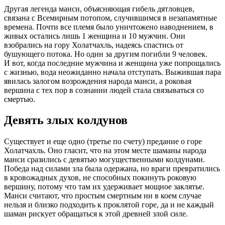
Другая легенда манси, объясняющая гибель дятловцев,
связана с Всемирным потопом, случившимся в незапамятные
времена. Почти все племя было уничтожено наводнением, в
живых остались лишь 1 женщина и 10 мужчин. Они
взобрались на гору Холатчахль, надеясь спастись от
бушующего потока. Но один за другим погибли 9 человек.
И вот, когда последние мужчина и женщина уже попрощались
с жизнью, вода неожиданно начала отступать. Выжившая пара
явилась залогом возрождения народа манси, а роковая
вершина с тех пор в сознании людей стала связываться со
смертью.
Девять злых колдунов
Существует и еще одно (третье по счету) предание о горе
Холатчахль. Оно гласит, что на этом месте шаманы народа
манси сразились с девятью могущественными колдунами.
Победа над силами зла была одержана, но враги превратились
в кровожадных духов, не способных покинуть роковую
вершину, потому что там их удерживает мощное заклятье.
Манси считают, что простым смертным ни в коем случае
нельзя и близко подходить к проклятой горе, да и не каждый
шаман рискует обращаться к этой древней злой силе.