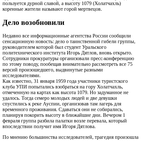
пользуется дурной славой, а высоту 1079 (Холатчахль)
коренные жители называют горой мертвецов.
Дело возобновили
Недавно все информационные агентства России сообщили
сенсационную новость: дело о таинственной гибели группы,
руководителем которой был студент Уральского
политехнического института Игорь Дятлов, вновь открыто.
Сотрудники прокуратуры организовали пресс-конференцию
по этому поводу, пообещав внимательно рассмотреть все 75
версий произошедшего, выдвинутые разными
исследователями.
Как известно, 31 января 1959 года участники туристского
клуба УПИ попытались взобраться на гору Холатчахль,
отмеченную на картах как высота 1079. Но задуманное не
удалось. Тогда семеро молодых людей и две девушки
спустились к реке Ауспии, организовав там лагерь для
временного проживания. Сдаваться они не собирались,
планируя покорить высоту в ближайшие дни. Вечером 1
февраля группа разбила палатки возле перевала, который
впоследствии получит имя Игоря Дятлова.
По мнению большинства исследователей, трагедия произошла