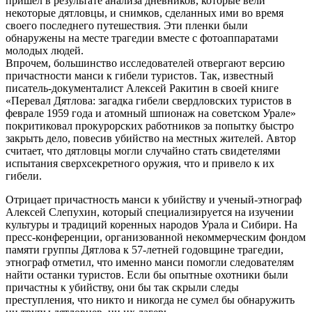
пришел в результате анализа дневников, которые вели
некоторые дятловцы, и снимков, сделанных ими во время
своего последнего путешествия. Эти пленки были
обнаружены на месте трагедии вместе с фотоаппаратами
молодых людей.
Впрочем, большинство исследователей отвергают версию
причастности манси к гибели туристов. Так, известный
писатель-документалист Алексей Ракитин в своей книге
«Перевал Дятлова: загадка гибели свердловских туристов в
феврале 1959 года и атомный шпионаж на советском Урале»
покритиковал прокурорских работников за попытку быстро
закрыть дело, повесив убийство на местных жителей. Автор
считает, что дятловцы могли случайно стать свидетелями
испытания сверхсекретного оружия, что и привело к их
гибели.
Отрицает причастность манси к убийству и ученый-этнограф
Алексей Слепухин, который специализируется на изучении
культуры и традиций коренных народов Урала и Сибири. На
пресс-конференции, организованной некоммерческим фондом
памяти группы Дятлова к 57-летней годовщине трагедии,
этнограф отметил, что именно манси помогли следователям
найти останки туристов. Если бы опытные охотники были
причастны к убийству, они бы так скрыли следы
преступления, что никто и никогда не сумел бы обнаружить