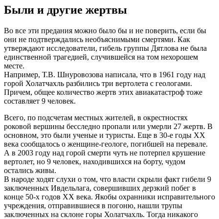
Были и другие жертвы
Во все эти предания можно было бы и не поверить, если бы
они не подтверждались необъяснимыми смертями. Как
утверждают исследователи, гибель группы Дятлова не была
единственной трагедией, случившейся на том нехорошем
месте.
Например, Т.В. Шнуровозова написала, что в 1961 году над
горой Холатчахль разбились три вертолета с геологами.
Причем, общее количество жертв этих авиакатастроф тоже
составляет 9 человек.
Всего, по подсчетам местных жителей, в окрестностях
роковой вершины бесследно пропали или умерли 27 жертв. В
основном, это были ученые и туристы. Еще в 30-е годы ХХ
века сообщалось о женщине-геологе, погибшей на перевале.
А в 2003 году над горой смерти чуть не потерпел крушение
вертолет, но 9 человек, находившихся на борту, чудом
остались живы.
В народе ходят слухи о том, что власти скрыли факт гибели 9
заключенных Ивдельлага, совершивших дерзкий побег в
конце 50-х годов ХХ века. Якобы охранники исправительного
учреждения, отправившиеся в погоню, нашли трупы
заключенных на склоне горы Холатчахль. Тогда никакого