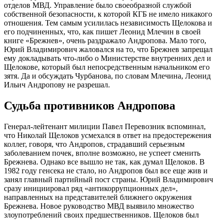
отделов МВД. Управление было своеобразной службой
собственной безопасности, к которой КГБ не имело никакого
отношения. Тем самым усилилась независимость Щелокова и
его подчиненных, что, как пишет Леонид Млечин в своей
книге «Брежнев», очень раздражало Андропова. Мало того,
Юрий Владимирович жаловался на то, что Брежнев запрещал
ему докладывать что-либо о Министерстве внутренних дел и
Щелокове, который был непосредственным начальником его
зятя. Да и обсуждать Чурбанова, по словам Млечина, Леонид
Ильич Андропову не разрешал.
Судьба противников Андропова
Генерал-лейтенант милиции Павел Перевозник вспоминал,
что Николай Щелоков усмехался в ответ на предостережения
коллег, говоря, что Андропов, страдавший серьезным
заболеванием почек, вполне возможно, не успеет сменить
Брежнева. Однако все вышло не так, как думал Щелоков. В
1982 году генсека не стало, но Андропов был все еще жив и
занял главный партийный пост страны. Юрий Владимирович
сразу инициировал ряд «антикоррупционных дел»,
направленных на представителей ближнего окружения
Брежнева. Новое руководство МВД выявило множество
злоупотреблений своих предшественников. Щелоков был