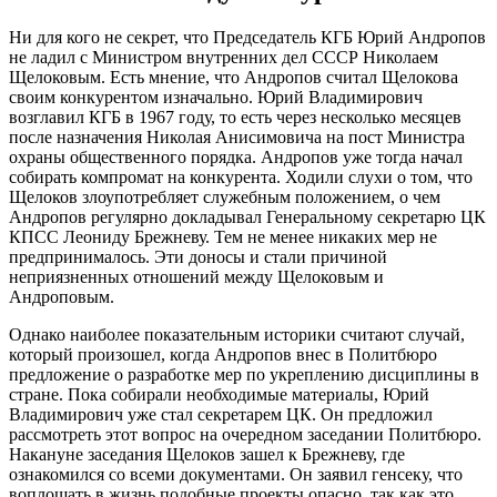
Ни для кого не секрет, что Председатель КГБ Юрий Андропов
не ладил с Министром внутренних дел СССР Николаем
Щелоковым. Есть мнение, что Андропов считал Щелокова
своим конкурентом изначально. Юрий Владимирович
возглавил КГБ в 1967 году, то есть через несколько месяцев
после назначения Николая Анисимовича на пост Министра
охраны общественного порядка. Андропов уже тогда начал
собирать компромат на конкурента. Ходили слухи о том, что
Щелоков злоупотребляет служебным положением, о чем
Андропов регулярно докладывал Генеральному секретарю ЦК
КПСС Леониду Брежневу. Тем не менее никаких мер не
предпринималось. Эти доносы и стали причиной
неприязненных отношений между Щелоковым и
Андроповым.
Однако наиболее показательным историки считают случай,
который произошел, когда Андропов внес в Политбюро
предложение о разработке мер по укреплению дисциплины в
стране. Пока собирали необходимые материалы, Юрий
Владимирович уже стал секретарем ЦК. Он предложил
рассмотреть этот вопрос на очередном заседании Политбюро.
Накануне заседания Щелоков зашел к Брежневу, где
ознакомился со всеми документами. Он заявил генсеку, что
воплощать в жизнь подобные проекты опасно, так как это