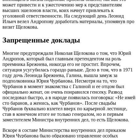
может привести и к ужесточению мер к представителям
высших эшелонов власти, коих начнут привлекать к
уголовной ответственности. На следующий день Леонид
Ильич велел Андропову доработать материалы, упомянув про
визит Щелокова.
Запрещенные доклады
Многие предупреждали Николая Щелокова о том, что Юрий
Андропов, который был главным претендентом на роль
преемника Брежнева, никогда его не простит. Впрочем,
ситуация усугубилась гораздо раньше. Дело в том, что в 1971
году дочь Леонида Брежнева, Галина, вышла замуж за
подполковника Юрия Чурбанова. Несмотря на то, что
Чурбанов в момент знакомства с Галиной и ее отцом был
официально женат, он очень понравился генсеку. Развод
последовал быстро, а в народе появилась поговорка: «Не имей
сто баранов, а женись, как Чурбанов». После свадьбы
Чурбанов буквально взлетел вверх по карьерной лестнице,
став в конечном итоге не только генералом, но и первым
заместителем Министра внутренних дел, то есть Щелокова.
Вскоре в составе Министерства внутренних дел приказом
Юрия Чурбанова было образовано управление особых