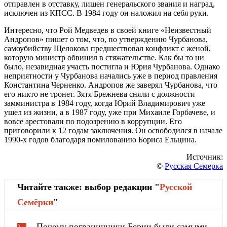
отправлен в отставку, лишен генеральского звания и наград,
исключен из КПСС. В 1984 году он наложил на себя руки.
Интересно, что Рой Медведев в своей книге «Неизвестный
Андропов» пишет о том, что, по утверждению Чурбанова,
самоубийству Щелокова предшествовал конфликт с женой,
которую министр обвинил в стяжательстве. Как бы то ни
было, незавидная участь постигла и Юрия Чурбанова. Однако
неприятности у Чурбанова начались уже в период правления
Константина Черненко. Андропов же заверял Чурбанова, что
его никто не тронет. Зятя Брежнева сняли с должности
замминистра в 1984 году, когда Юрий Владимирович уже
ушел из жизни, а в 1987 году, уже при Михаиле Горбачеве, и
вовсе арестовали по подозрению в коррупции. Его
приговорили к 12 годам заключения. Он освободился в начале
1990-х годов благодаря помилованию Бориса Ельцина.
Источник:
©
Русская Семерка
Читайте также: выбор редакции "
Русской
Cемёрки
"
Почему пограничники Берии были самыми