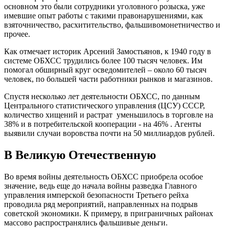
основном это были сотрудники уголовного розыска, уже
имевшие опыт работы с такими правонарушениями, как
взяточничество, расхитительство, фальшивомонетничество и
прочее.
Как отмечает историк Арсений Замостьянов, к 1940 году в
системе ОБХСС трудились более 100 тысяч человек. Им
помогал обширный круг осведомителей – около 60 тысяч
человек, по большей части работники рынков и магазинов.
Спустя несколько лет деятельности ОБХСС, по данным
Центрального статистического управления (ЦСУ) СССР,
количество хищений и растрат уменьшилось в торговле на
38% и в потребительской кооперации - на 46% . Агенты
выявили случаи воровства почти на 50 миллиардов рублей.
В Великую Отечественную
Во время войны деятельность ОБХСС приобрела особое
значение, ведь еще до начала войны разведка Главного
управления имперской безопасности Третьего рейха
проводила ряд мероприятий, направленных на подрыв
советской экономики. К примеру, в приграничных районах
массово распространялись фальшивые деньги.