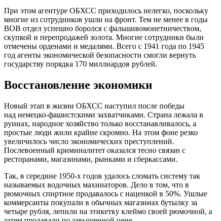
При этом агентуре ОБХСС приходилось нелегко, поскольку
многие из сотрудников ушли на фронт. Тем не менее в годы
ВОВ отдел успешно боролся с фальшивомонетничеством,
скупкой и перепродажей золота. Многие сотрудники были
отмечены орденами и медалями. Всего с 1941 года по 1945
год агенты экономической безопасности смогли вернуть
государству порядка 170 миллиардов рублей.
Восстановление экономики
Новый этап в жизни ОБХСС наступил после победы
над немецко-фашистскими захватчиками. Страна лежала в
руинах, народное хозяйство только восстанавливалось, а
простые люди жили крайне скромно. На этом фоне резко
увеличилось число экономических преступлений.
Послевоенный криминалитет оказался тесно связан с
ресторанами, магазинами, рынками и сберкассами.
Так, в середине 1950-х годов удалось сломать систему так
называемых водочных махинаторов. Дело в том, что в
рюмочных спиртное продавалось с наценкой в 50%. Ушлые
коммерсанты покупали в обычных магазинах бутылку за
четыре рубля, лепили на этикетку клеймо своей рюмочной, а
затем продавали по завышенной цене.