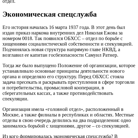
отдел.
Экономическая спецслужба
Его история началась 16 марта 1937 года. В этот день был
издан приказ наркома внутренних дел Николая Ежова за
номером 0018. Так появился ОБХСС – отдел по борьбе с
хищениями социалистической собственности и спекуляцией.
Подчинялась новая структура напрямую главе НКВД, а
возглавил ее капитан госбезопасности Самуил Ратнер.
Тогда же было выпущено Положение об организации, которое
устанавливало основные принципы деятельности нового
органа и определяло его структуру. Перед ОБХСС стояла
задача пресекать и раскрывать преступления в сфере торговли
и потребительства, промысловой кооперации, в
сберегательных кассах, а также противодействовать
спекуляции.
Организация имела «головной отдел», расположенный в
Москве, а также филиалы в республиках и областях. Местные
отделы в свою очередь делились на два подразделения: одно
занималось борьбой с хищениями, другое – со спекуляцией.
Из кого формировалась экономическая спецслужба? В