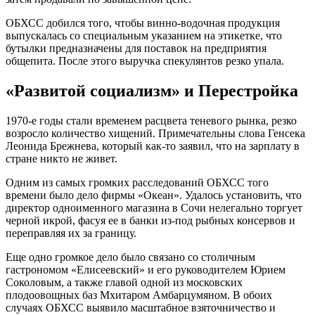
ОБХСС добился того, чтобы винно-водочная продукция
выпускалась со специальным указанием на этикетке, что
бутылки предназначены для поставок на предприятия
общепита. После этого выручка спекулянтов резко упала.
«Развитой социализм» и Перестройка
1970-е годы стали временем расцвета теневого рынка, резко
возросло количество хищений. Примечательны слова Генсека
Леонида Брежнева, который как-то заявил, что на зарплату в
стране никто не живет.
Одним из самых громких расследований ОБХСС того
времени было дело фирмы «Океан». Удалось установить, что
директор одноименного магазина в Сочи нелегально торгует
черной икрой, фасуя ее в банки из-под рыбных консервов и
переправляя их за границу.
Еще одно громкое дело было связано со столичным
гастрономом «Елисеевский» и его руководителем Юрием
Соколовым, а также главой одной из московских
плодоовощных баз Мхитаром Амбарцумяном. В обоих
случаях ОБХСС выявило масштабное взяточничество и