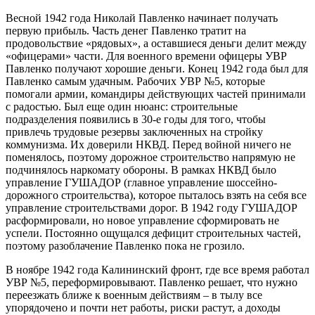
Весной 1942 года Николай Павленко начинает получать
первую прибыль. Часть денег Павленко тратит на
продовольствие «рядовых», а оставшиеся деньги делит между
«офицерами» части. Для военного времени офицеры УВР
Павленко получают хорошие деньги. Конец 1942 года был для
Павленко самым удачным. Рабочих УВР №5, которые
помогали армии, командиры действующих частей принимали
с радостью. Был еще один нюанс: строительные
подразделения появились в 30-е годы для того, чтобы
привлечь трудовые резервы заключенных на стройку
коммунизма. Их доверили НКВД. Перед войной ничего не
поменялось, поэтому дорожное строительство напрямую не
подчинялось наркомату обороны. В рамках НКВД было
управление ГУШАДОР (главное управление шоссейно-
дорожного строительства), которое пыталось взять на себя все
управление строительствами дорог. В 1942 году ГУШАДОР
расформировали, но новое управление сформировать не
успели. Постоянно ощущался дефицит строительных частей,
поэтому разоблачение Павленко пока не грозило.
В ноябре 1942 года Калининский фронт, где все время работал
УВР №5, переформировывают. Павленко решает, что нужно
переезжать ближе к военным действиям – в тылу все
упорядочено и почти нет работы, риски растут, а доходы