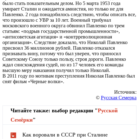
было стать показательным делом. Но 5 марта 1953 года
умирает Сталин и ожидается амнистия, но только не для
Павленко. 2 года понадобилось следствию, чтобы описать все,
что произошло с УВР за 10 лет. Военный трибунал
московского военного округа обвинил Павленко по трем
статьям: «подрыв государственной промышленности»,
«антисоветская агитация» и «контрреволюционная
организация». Следствие доказало, что Николай Павленко
присвоил 36 миллионов рублей. Павленко отказался
признавать вину, потому что был уверен, что приносил
Советскому Союзу только пользу, строя дороги. Павленко
ждал снисхождения судей, но из 17 человек его команды
высшую меру наказания получил только Николай.
В 2011 году по мотивам преступления Николая Павленко был
снят фильм «Черные волки».
Источник:
©
Русская Семерка
Читайте также: выбор редакции "
Русской
Cемёрки
"
Как воровали в СССР при Сталине