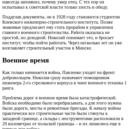
навсегда запомнил, почему умер отец. С тех пор он
испытывал к советской власти только злость и обиду.
Подделав документы, он в 1928 году становится студентом
Киевского инженерно-строительного института. Позже
знакомые предлагают ему стать прорабом в управлении
главного военного строительства. Работа оказалась не
простой, но доходной. Николай понимает это, и бросает
институт, чтобы пойти работать. Через несколько лет он уже
возглавляет строительный участок в Минске.
Военное время
Как только начинается война, Павленко уходит на фронт
добровольцем. Николая сразу назначают помощником
инженера 2-го стрелкового корпуса в чине военного техника 1
ранга.
Проблема дорог в военное время была катастрофической.
Войска необходимо было перебрасывать, а для этого нужны
были дороги, мосты и ремонтные бригады. К началу войны
практически все строительные части были стянуты к
западной границе, а склады с инструментами расположили в
20 километрах от польской границы – и их лишились еще в
первые дни войны.