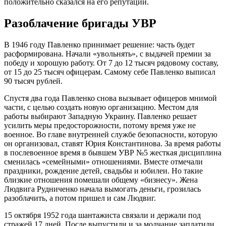
положительно сказался на его репутации.
Разоблачение бригады УВР
В 1946 году Павленко принимает решение: часть будет
расформирована. Начали «увольнять», с выдачей премии за
победу и хорошую работу. От 7 до 12 тысяч рядовому составу,
от 15 до 25 тысяч офицерам. Самому себе Павленко выписал
90 тысяч рублей.
Спустя два года Павленко снова вызывает офицеров мнимой
части, с целью создать новую организацию. Местом для
работы выбирают Западную Украину. Павленко решает
усилить меры предосторожности, потому время уже не
военное. Во главе внутренней службе безопасности, которую
он организовал, ставят Юрия Константинова. За время работы
в послевоенное время в бывшем УВР №5 жесткая дисциплина
сменилась «семейными» отношениями. Вместе отмечали
праздники, рождение детей, свадьбы и юбилеи. Но такие
близкие отношения помешали общему «бизнесу». Жена
Людвига Рудниченко начала вымогать деньги, грозилась
разоблачить, а потом пришел и сам Людвиг.
15 октября 1952 года шантажиста связали и держали под
стражей 17 дней. После выпустили и за молчание заплатили