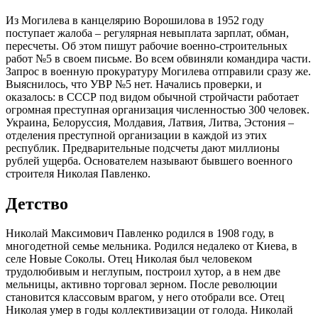
Из Могилева в канцелярию Ворошилова в 1952 году
поступает жалоба – регулярная невыплата зарплат, обман,
пересчеты. Об этом пишут рабочие военно-строительных
работ №5 в своем письме. Во всем обвиняли командира части.
Запрос в военную прокуратуру Могилева отправили сразу же.
Выяснилось, что УВР №5 нет. Начались проверки, и
оказалось: в СССР под видом обычной стройчасти работает
огромная преступная организация численностью 300 человек.
Украина, Белоруссия, Молдавия, Латвия, Литва, Эстония –
отделения преступной организации в каждой из этих
республик. Предварительные подсчеты дают миллионы
рублей ущерба. Основателем называют бывшего военного
строителя Николая Павленко.
Детство
Николай Максимович Павленко родился в 1908 году, в
многодетной семье мельника. Родился недалеко от Киева, в
селе Новые Соколы. Отец Николая был человеком
трудолюбивым и неглупым, построил хутор, а в нем две
мельницы, активно торговал зерном. После революции
становится классовым врагом, у него отобрали все. Отец
Николая умер в годы коллективизации от голода. Николай