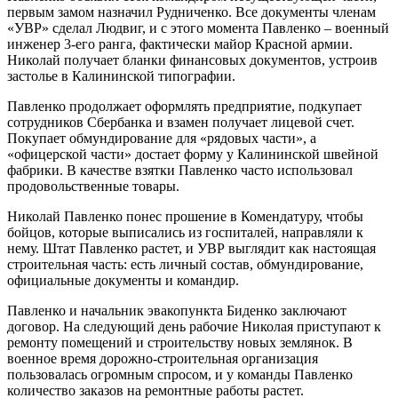
первым замом назначил Рудниченко. Все документы членам
«УВР» сделал Людвиг, и с этого момента Павленко – военный
инженер 3-его ранга, фактически майор Красной армии.
Николай получает бланки финансовых документов, устроив
застолье в Калининской типографии.
Павленко продолжает оформлять предприятие, подкупает
сотрудников Сбербанка и взамен получает лицевой счет.
Покупает обмундирование для «рядовых части», а
«офицерской части» достает форму у Калининской швейной
фабрики. В качестве взятки Павленко часто использовал
продовольственные товары.
Николай Павленко понес прошение в Комендатуру, чтобы
бойцов, которые выписались из госпиталей, направляли к
нему. Штат Павленко растет, и УВР выглядит как настоящая
строительная часть: есть личный состав, обмундирование,
официальные документы и командир.
Павленко и начальник эвакопункта Биденко заключают
договор. На следующий день рабочие Николая приступают к
ремонту помещений и строительству новых землянок. В
военное время дорожно-строительная организация
пользовалась огромным спросом, и у команды Павленко
количество заказов на ремонтные работы растет.