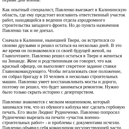
Как опытный специалист, Павленко выезжает в Калининскую
область, где ему предстоит возглавить ответственный участок
работ, находящийся в ведении отдела аэродромного
строительства западного фронта. Но до пункта назначения
Павленко так и не доехал.
Сначала в Калинине, нынешней Твери, он встретился со
своими друзьями и решил остаться на несколько дней. В это
же время он познакомился со своей будущей женой, на
Главпочтамте. Павленко решил остаться в Твери и жениться
на Зинаиде. Жене и родственникам он говорит, что как
красный офицер, он выполняет секретное задание ставки
Главнокомандующего. Чтобы легализовать свое положение,
он собрал бригаду в 10 человек и несколько строительных
машин. Павленко умеет восстанавливать мосты и дороги,
поэтому он решил, что будет заниматься ремонтом. Нужно
было только скрыть историю с дезертирством.
Павленко знакомится с мелким мошенником, который
занимался тем, что из обувного каблука мог сделать гербовую
печать. Его звали Людвиг Рудниченко. Павленко попросил
Рудниченко вырезать на печати «участок военно-
строительных работ» - и проблемы с документами исчезли.
Павленко объявил себя командиром несуществующей части,