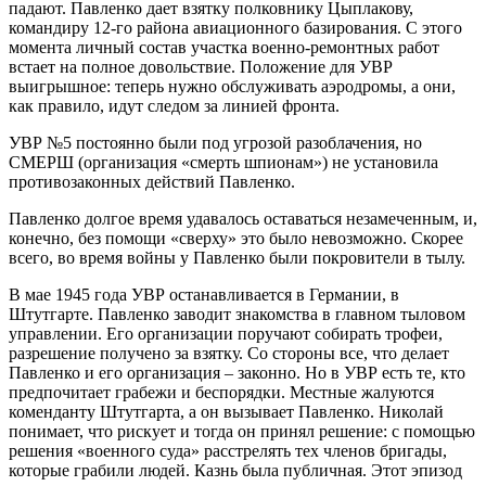
падают. Павленко дает взятку полковнику Цыплакову,
командиру 12-го района авиационного базирования. С этого
момента личный состав участка военно-ремонтных работ
встает на полное довольствие. Положение для УВР
выигрышное: теперь нужно обслуживать аэродромы, а они,
как правило, идут следом за линией фронта.
УВР №5 постоянно были под угрозой разоблачения, но
СМЕРШ (организация «смерть шпионам») не установила
противозаконных действий Павленко.
Павленко долгое время удавалось оставаться незамеченным, и,
конечно, без помощи «сверху» это было невозможно. Скорее
всего, во время войны у Павленко были покровители в тылу.
В мае 1945 года УВР останавливается в Германии, в
Штутгарте. Павленко заводит знакомства в главном тыловом
управлении. Его организации поручают собирать трофеи,
разрешение получено за взятку. Со стороны все, что делает
Павленко и его организация – законно. Но в УВР есть те, кто
предпочитает грабежи и беспорядки. Местные жалуются
коменданту Штутгарта, а он вызывает Павленко. Николай
понимает, что рискует и тогда он принял решение: с помощью
решения «военного суда» расстрелять тех членов бригады,
которые грабили людей. Казнь была публичная. Этот эпизод