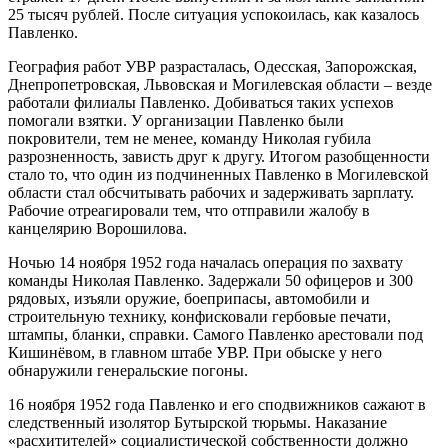
25 тысяч рублей. После ситуация успокоилась, как казалось
Павленко.
География работ УВР разрасталась, Одесская, Запорожская,
Днепропетровская, Львовская и Могилевская области – везде
работали филиалы Павленко. Добиваться таких успехов
помогали взятки. У организации Павленко были
покровители, тем не менее, команду Николая губила
разрозненность, зависть друг к другу. Итогом разобщенности
стало то, что один из подчиненных Павленко в Могилевской
области стал обсчитывать рабочих и задерживать зарплату.
Рабочие отреагировали тем, что отправили жалобу в
канцелярию Ворошилова.
Ночью 14 ноября 1952 года началась операция по захвату
команды Николая Павленко. Задержали 50 офицеров и 300
рядовых, изъяли оружие, боеприпасы, автомобили и
строительную технику, конфисковали гербовые печати,
штампы, бланки, справки. Самого Павленко арестовали под
Кишинёвом, в главном штабе УВР. При обыске у него
обнаружили генеральские погоны.
16 ноября 1952 года Павленко и его сподвижников сажают в
следственный изолятор Бутырской тюрьмы. Наказание
«расхитителей» социалистической собственности должно