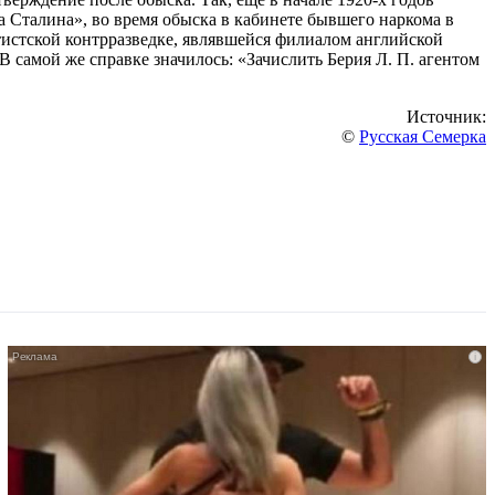
 Сталина», во время обыска в кабинете бывшего наркома в
тистской контрразведке, являвшейся филиалом английской
 В самой же справке значилось: «Зачислить Берия Л. П. агентом
Источник:
©
Русская Семерка
i