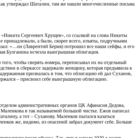
 как утверждал Шаталин, там же нашли многочисленные письма
и «Никита Сергеевич Хрущев», со ссылкой на слова Никиты
е принадлежали, а были, скорее всего, изъяты, подручными
азал: «…он (Лаврентий Берия) потрошил все наши сейфы, и его
олая Булганина исчезла выигрышная облигация.
 того, чтобы сверять номера, переписывал их на отдельный
едствии в сберкассе задержали женщину, которая предъявила к
держанная призналась в том, что облигацию ей дал Суханов,
держался – присвоил себе выигрышную облигацию.
о отделом административных органов ЦК Афанасия Дедова,
 Маленкова в так называемой большой чистке. Ежов написал
аталину, а тот – Суханову. Маленков пытался казаться
нков же, видимо, из опасений забрал документ себе. Больше
верждение после обыска. Так, еще в начале 1920-х годов