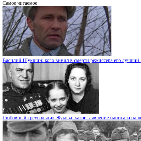
Самое читаемое
Василий Шукшин: кого винил в смерти режиссера его лучший 
Любовный треугольник Жукова: какое заявление написала на 