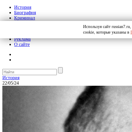
История
Биография
Криминал
СССР
Используя сайт russian7.r
Тайны
cookie, которые указаны в
Рекомендации
Реклама
О сайте
История
22/05/24