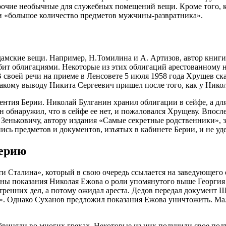
 прочие необычные для служебных помещений вещи. Кроме того,
 «большое количество предметов мужчины-развратника».
дамские вещи. Например, Н.Томилина и А. Артизов, автор книг
бит облигациями. Некоторые из этих облигаций арестованному н
 своей речи на приеме в Ленсовете 5 июля 1958 года Хрущев ск
 такому выводу Никита Сергеевич пришел после того, как у Ник
ентия Берии. Николай Булганин хранил облигации в сейфе, а для
н обнаружил, что в сейфе ее нет, и пожаловался Хрущеву. Впосл
еньковичу, автору издания «Самые секретные родственники», за
сь предметов и документов, изъятых в кабинете Берии, и не у
Берию
ти Сталина», который в свою очередь ссылается на заведующег
ены показания Николая Ежова о роли упомянутого выше Георгия
утренних дел, а потому ожидал ареста. Дедов передал документ Ш
». Однако Суханов предложил показания Ежова уничтожить. Мале
бвиняли во многих грехах. Некоторые из них получили свое подт