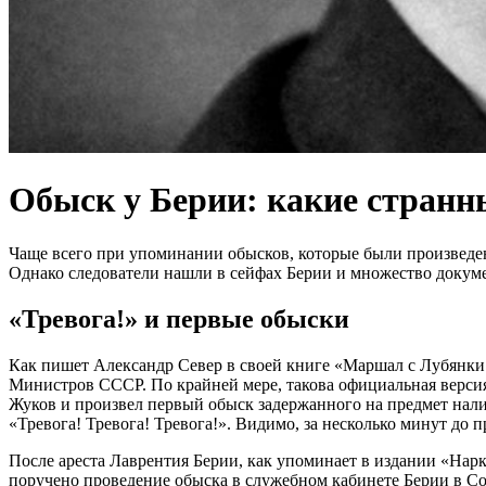
Обыск у Берии: какие странн
Чаще всего при упоминании обысков, которые были произведен
Однако следователи нашли в сейфах Берии и множество докуме
«Тревога!» и первые обыски
Как пишет Александр Север в своей книге «Маршал с Лубянки
Министров СССР. По крайней мере, такова официальная верси
Жуков и произвел первый обыск задержанного на предмет нали
«Тревога! Тревога! Тревога!». Видимо, за несколько минут до 
После ареста Лаврентия Берии, как упоминает в издании «На
поручено проведение обыска в служебном кабинете Берии в Со