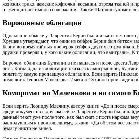
женских трико, дамские кофточки, косынки, отрезы тканей и
от женщин интимного содержания. Также Шаталин упоминал и
Ворованные облигации
Однако при обыске у Лаврентия Берии были изъяты не только 
Хрущева утверждают, что один из сейфов Берии был битком за
Берии во время тайных проверок сейфов других сотрудников. В
дружки проверяли, у кого какие облигации, что выиграли». К
Впрочем, облигация Булганина не нашлась и после ареста Лавр
лист. Когда одна из облигаций оказалась выигрышной, Булгани
оплате ту самую пропавшую облигацию. Если верить Николаю З
помощник Георгия Маленкова. Именно Суханов производил опи
Компромат на Маленкова и на самого 
Если верить Леониду Млечину, автору книги «До и после смер
среди документов в другом сейфе Лаврентия Берии были найд
данный текст уже после того, как был снят с поста наркома вн
равнодушным к произошедшему, заявив: «Да об этом все знают
бумагу никто не видел.
Самого Лаврентия Павловича еще до ареста в 1953 году тоже о