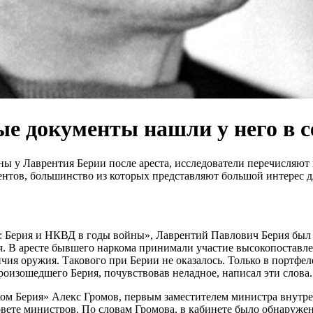
ые документы нашли у него в 
ы у Лаврентия Берии после ареста, исследователи перечисляют 
нтов, большинство из которых представляют большой интерес д
: Берия и НКВД в годы войны», Лаврентий Павлович Берия был 
я. В аресте бывшего наркома принимали участие высокопоставл
чия оружия. Такового при Берии не оказалось. Только в портфе
произошедшего Берия, почувствовав неладное, написал эти слова.
рком Берия» Алекс Громов, первым заместителем министра внут
вете министров. По словам Громова, в кабинете было обнаруже