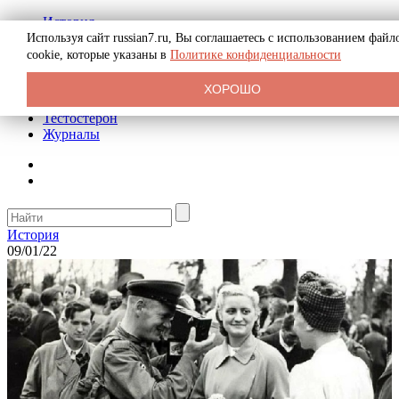
История
Биография
Используя сайт russian7.ru, Вы соглашаетесь с использованием файл
Криминал
cookie, которые указаны в
Политике конфиденциальности
Реклама на сайте
О сайте
ХОРОШО
Рекомендательные статьи
Тестостерон
Журналы
История
09/01/22