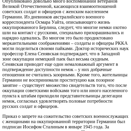
Опубликовано довольно много воспоминаний ветеранов
Великой Отечественной, касающихся взаимоотношений
советских солдат и офицеров с женским населением
Германии. Из дневников австралийского военного
корреспондента Осмара Уайта, описывающего жизнь
оккупированного Берлина, следует, что многие немки охотно
шли на контакт с русскими, специально прихорашивались и
нарядно одевались. Во многом это было продиктовано
меркантильными соображениями – солдаты и офицеры РККА
могли поделиться своими пайками. Доктор исторических наук
профессор Елена Сенявская подтверждает, что в Западной
зоне оккупации немецкий паек был весьма скудным.
Сенявская приводит еще один немаловажный аргумент в
подтверждение доступности немок – у них добрачные
отношения не считались зазорными. Кроме того, жительницы
Германии не воспринимали проституцию как позорное
занятие – существует множество свидетельств того, что после
оккупации советскими войсками того или иного населенного
пункта к штабам приходили представительницы делегации
немок, согласных удовлетворять половые потребности
русских солдат и офицеров.
Приказ о запрете на сожительство советских военнослужащих
с женщинами на оккупированной территории Германии был
подписан Иосифом Сталиным в январе 1945 года. За