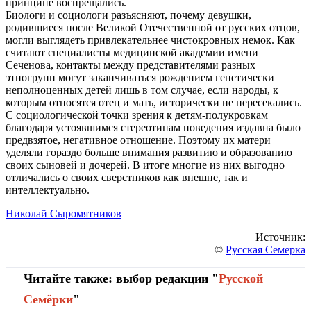
принципе воспрещались.
Биологи и социологи разъясняют, почему девушки,
родившиеся после Великой Отечественной от русских отцов,
могли выглядеть привлекательнее чистокровных немок. Как
считают специалисты медицинской академии имени
Сеченова, контакты между представителями разных
этногрупп могут заканчиваться рождением генетически
неполноценных детей лишь в том случае, если народы, к
которым относятся отец и мать, исторически не пересекались.
С социологической точки зрения к детям-полукровкам
благодаря устоявшимся стереотипам поведения издавна было
предвзятое, негативное отношение. Поэтому их матери
уделяли гораздо больше внимания развитию и образованию
своих сыновей и дочерей. В итоге многие из них выгодно
отличались о своих сверстников как внешне, так и
интеллектуально.
Николай Сыромятников
Источник:
©
Русская Семерка
Читайте также: выбор редакции "
Русской
Cемёрки
"