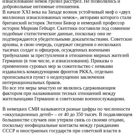
изнасилование немок грозил расстрел. Не позволялись и
добровольные интимные отношения.
В начале XXI века на Западе возник устойчивый миф о «двух
миллионах изнасилованных немок», авторами которого стали
британский историк Энтони Бивор и немецкий профессор
истории Мириам Гебхарт. Скептики поставили под сомнение
подобные статистические данные, поскольку они не
подтверждаются убедительными доказательствами. Советские
архивы, в свою очередь, содержат сведения о нескольких
тысячах солдат и офицеров, осужденных военными
трибуналами за преступления в отношении мирных жителей
Германии (в том числе, и изнасилования). Приказы о
применении суровых мер за сожительство с немками
издавались командующими фронтов РККА, отдельно
прописывался пункт о недопущении заключения
интернациональных браков.
Но все эти меры зачастую не являлись сдерживающим
фактором при налаживании тесных отношений между
жительницами Германии и советскими военнослужащими.
В немецких СМИ называются разные цифры по численности
«оккупационных детей» – от 40 до 350 тысяч. В подавляющем
большинстве случаев они утеряли связь со своими отцами,
поскольку неофициальные контакты между гражданами
СССР и иностранных государств при советской власти в