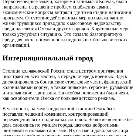
Первоочередные задачи, которыми занимался Колчак, были
направлены на решение проблем снабжения армии,
экономические вопросы застряли где-то на стадии написания
программ. Отсутствие действенных мер по налаживанию
жизни трудящихся приводило к массовому недовольству
среди населения Омска и других городов. Карательные меры
только усугубили ситуацию. Это создало благоприятную
среду для роста популярности подпольных большевистских
организаций.
Интернациональный город
Столица колчаковской России стала центром притяжения
иностранцев всех мастей, в первую очередь военных. Здесь
дислоцировались британские стрелковые части, французский
колониальный корпус, а также польские, сербские, румынские
и итальянские гарнизоны. На особом положении были чехи,
как освободители Омска от большевистского режима.
В частности, на железнодорожной станции Омск был
поставлен чешский комендант, контролировавший
перемещения всех подвижных составов. Чешские военные без
дела слонялись по улицам города, щеголяя добротными
шинелями и новыми сапогами. Их сытые и довольные лица
вызывали крайнюю степень раздражения простых граждан.