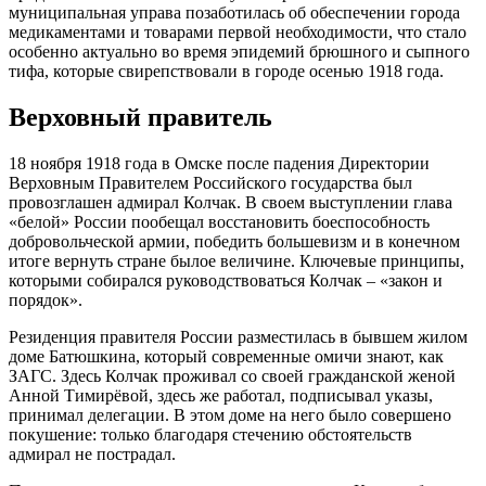
муниципальная управа позаботилась об обеспечении города
медикаментами и товарами первой необходимости, что стало
особенно актуально во время эпидемий брюшного и сыпного
тифа, которые свирепствовали в городе осенью 1918 года.
Верховный правитель
18 ноября 1918 года в Омске после падения Директории
Верховным Правителем Российского государства был
провозглашен адмирал Колчак. В своем выступлении глава
«белой» России пообещал восстановить боеспособность
добровольческой армии, победить большевизм и в конечном
итоге вернуть стране былое величине. Ключевые принципы,
которыми собирался руководствоваться Колчак – «закон и
порядок».
Резиденция правителя России разместилась в бывшем жилом
доме Батюшкина, который современные омичи знают, как
ЗАГС. Здесь Колчак проживал со своей гражданской женой
Анной Тимирёвой, здесь же работал, подписывал указы,
принимал делегации. В этом доме на него было совершено
покушение: только благодаря стечению обстоятельств
адмирал не пострадал.