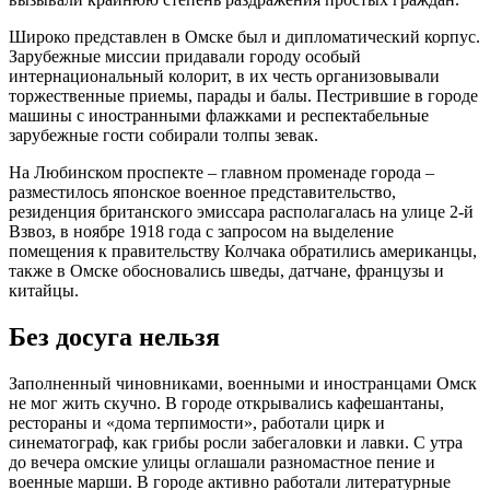
Широко представлен в Омске был и дипломатический корпус.
Зарубежные миссии придавали городу особый
интернациональный колорит, в их честь организовывали
торжественные приемы, парады и балы. Пестрившие в городе
машины с иностранными флажками и респектабельные
зарубежные гости собирали толпы зевак.
На Любинском проспекте – главном променаде города –
разместилось японское военное представительство,
резиденция британского эмиссара располагалась на улице 2-й
Взвоз, в ноябре 1918 года с запросом на выделение
помещения к правительству Колчака обратились американцы,
также в Омске обосновались шведы, датчане, французы и
китайцы.
Без досуга нельзя
Заполненный чиновниками, военными и иностранцами Омск
не мог жить скучно. В городе открывались кафешантаны,
рестораны и «дома терпимости», работали цирк и
синематограф, как грибы росли забегаловки и лавки. С утра
до вечера омские улицы оглашали разномастное пение и
военные марши. В городе активно работали литературные