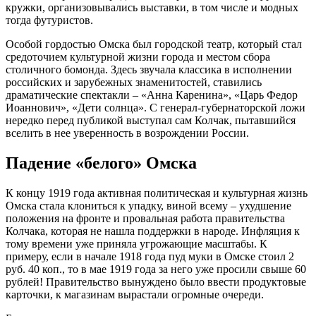
кружки, организовывались выставки, в том числе и модных
тогда футуристов.
Особой гордостью Омска был городской театр, который стал
средоточием культурной жизни города и местом сбора
столичного бомонда. Здесь звучала классика в исполнении
российских и зарубежных знаменитостей, ставились
драматические спектакли – «Анна Каренина», «Царь Федор
Иоаннович», «Дети солнца». С генерал-губернаторской ложи
нередко перед публикой выступал сам Колчак, пытавшийся
вселить в нее уверенность в возрождении России.
Падение «белого» Омска
К концу 1919 года активная политическая и культурная жизнь
Омска стала клониться к упадку, виной всему – ухудшение
положения на фронте и провальная работа правительства
Колчака, которая не нашла поддержки в народе. Инфляция к
тому времени уже приняла угрожающие масштабы. К
примеру, если в начале 1918 года пуд муки в Омске стоил 2
руб. 40 коп., то в мае 1919 года за него уже просили свыше 60
рублей! Правительство вынуждено было ввести продуктовые
карточки, к магазинам вырастали огромные очереди.