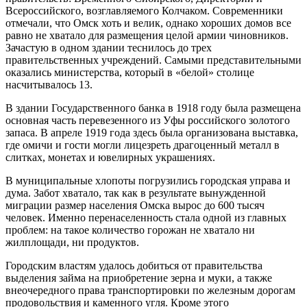
Всероссийского, возглавляемого Колчаком. Современники
отмечали, что Омск хоть и велик, однако хороших домов все
равно не хватало для размещения целой армии чиновников.
Зачастую в одном здании теснилось до трех
правительственных учреждений. Самыми представительными
оказались министерства, который в «белой» столице
насчитывалось 13.
В здании Государственного банка в 1918 году была размещена
основная часть перевезенного из Уфы российского золотого
запаса. В апреле 1919 года здесь была организована выставка,
где омичи и гости могли лицезреть драгоценный металл в
слитках, монетах и ювелирных украшениях.
В муниципальные хлопоты погрузились городская управа и
дума. Забот хватало, так как в результате вынужденной
миграции размер населения Омска вырос до 600 тысяч
человек. Именно перенаселенность стала одной из главных
проблем: на такое количество горожан не хватало ни
жилплощади, ни продуктов.
Городским властям удалось добиться от правительства
выделения займа на приобретение зерна и муки, а также
внеочередного права транспортировки по железным дорогам
продовольствия и каменного угля. Кроме этого