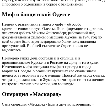
с просьбой о содействии в борьбе с бандитизмом.
Миф о бандитской Одессе
Начнем с развенчания главного мифа – об особо
криминогенном статусе Одессы. По информации из архивов,
что сумел добыть Максим Файтельберг, работавший над
документальным фильмом о маршале Жукове, за 1946 год по
всей стране было зарегистрировано более полумиллиона
преступлений. В общей статистике Одесса никак не
выделялась.
Примерно также дела обстояли и в столице, и в
провинциальном Курске, а в Ростове-на-Дону и того хуже.
Источником мифа послужил сам факт приезда в город
Маршала Победы. о реальных причинах его опалы знали
немного, а говорили и того меньше. Простой же народ считал,
что раз прислали самого Жукова, значит дело стоит на личном
контроле Сталина или Берии, как минимум.
Операция «Маскарад»
Сама операция «Маскарад» (или в других источниках –