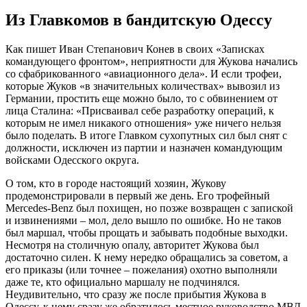
Из Главкомов в бандитскую Одессу
Как пишет Иван Степанович Конев в своих «Записках
командующего фронтом», неприятности для Жукова начались
со сфабрикованного «авиационного дела». И если трофеи,
которые Жуков «в значительных количествах» вывозил из
Германии, простить еще можно было, то с обвинением от
лица Сталина: «Присваивал себе разработку операций, к
которым не имел никакого отношения» уже ничего нельзя
было поделать. В итоге Главком сухопутных сил был снят с
должности, исключен из партии и назначен командующим
войсками Одесского округа.
О том, кто в городе настоящий хозяин, Жукову
продемонстрировали в первый же день. Его трофейный
Mercedes-Benz был похищен, но позже возвращен с запиской
и извинениями – мол, дело вышло по ошибке. Но не таков
был маршал, чтобы прощать и забывать подобные выходки.
Несмотря на столичную опалу, авторитет Жукова был
достаточно силен. К нему нередко обращались за советом, а
его приказы (или точнее – пожелания) охотно выполняли
даже те, кто официально маршалу не подчинялся.
Неудивительно, что сразу же после прибытия Жукова в
Одессу, к нему сразу же обратилось местное руководство МВД