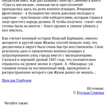
бандитизм имел. Как рассказывает Виктор Савченко в книге
«Одесса масонская», немалая часть преступлений
приходилась здесь на долю военнослужащих. Вчерашние
фронтовики – в большинстве своем довольно молодые и
азартные – чувствовали себя победителями, которым страна в
лице простого народа должна. И чтобы получить «свое» они
готовы были на многое – благо оружие и умение убивать у
них имелось.
Как считает военный историк Николай Барбашин, именно
авторитет и крутой нрав Жукова способствовали тому, что
дисциплина в округе была очень быстро восстановлена. Свои
результаты дало и привлечение военнослужащих к
патрулированию улиц города вместе с милиционерами.
Сказался и хороший урожай 1947 года, что положительно
отразилось на уровне жизни в стране. А «Маскарад» уж
слишком похож на послевоенный миф, зарождению и
распространению которого сам Жуков решил не мешать...
Ярослав Горбунов
Источник:
©
Русская Семерка
Читайте также