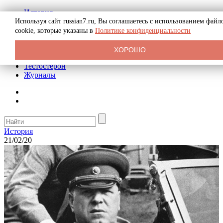
История
Биография
Используя сайт russian7.ru, Вы соглашаетесь с использованием файл
Криминал
cookie, которые указаны в
Политике конфиденциальности
Реклама на сайте
О сайте
ХОРОШО
Рекомендательные статьи
Тестостерон
Журналы
История
21/02/20