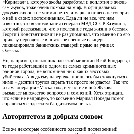
«Карнавал»), которую якобы разработал и воплотил в жизнь
сам Жуков, тоже очень похожа на миф. В официальных
документах она не упоминается, и маршал ничего не говорит
о ней в своих воспоминаниях. Едва ли не все, что нам
известно, это воспоминания генерала МВД СССР Зазулина,
который рассказывал, что в последние годы жизни в беседах
Георгий Константинович не раз упоминал, что именно по его
приказу переодетые в штатское военные офицеры
ликвидировали бандитских главарей прямо на улицах
Одессы.
Но, например, полковник одесской милиции Исай Бондарев, в
те годы работавший в одном из самых криминогенных
районов города, не вспоминал ни о каких массовых
убийствах. А ведь ему наверняка пришлось бы столкнуться с
ними – десятки трупов скрыть так просто не удастся. Так что
и сама операция «Маскарад», и участие в ней Жукова
вызывает множество вопросов и сомнений. Хотя отрицать,
что если не напрямую, то косвенно Маршал Победы помог
справиться с одесским бандитизмом нельзя.
Авторитетом и добрым словом
Все же некоторые особенности одесский послевоенный