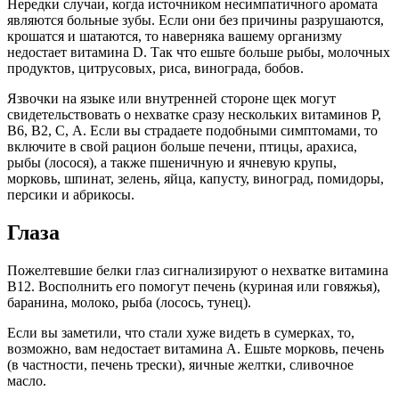
Нередки случаи, когда источником несимпатичного аромата
являются больные зубы. Если они без причины разрушаются,
крошатся и шатаются, то наверняка вашему организму
недостает витамина D. Так что ешьте больше рыбы, молочных
продуктов, цитрусовых, риса, винограда, бобов.
Язвочки на языке или внутренней стороне щек могут
свидетельствовать о нехватке сразу нескольких витаминов P,
B6, B2, C, А. Если вы страдаете подобными симптомами, то
включите в свой рацион больше печени, птицы, арахиса,
рыбы (лосося), а также пшеничную и ячневую крупы,
морковь, шпинат, зелень, яйца, капусту, виноград, помидоры,
персики и абрикосы.
Глаза
Пожелтевшие белки глаз сигнализируют о нехватке витамина
В12. Восполнить его помогут печень (куриная или говяжья),
баранина, молоко, рыба (лосось, тунец).
Если вы заметили, что стали хуже видеть в сумерках, то,
возможно, вам недостает витамина А. Ешьте морковь, печень
(в частности, печень трески), яичные желтки, сливочное
масло.