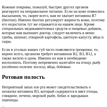
Кожные покровы, пожалуй, быстрее других органов
реагируют на неправильное питание. Если на коже появились
высыпания, то, скорее всего, вам не хватает витамина В7
(биотин). Именно биотин регулирует жирность кожи, поэтому
его недостаток тут же отражается на нашем лице. Кроме
специальных медикаментозных средств и пищевых добавок,
которые вам выпишет доктор, следует включить в меню
грибы, шпинат, отварной картофель, цветную капусту, яйца и
сыры.
Если в уголках ваших губ часто появляются трещинки, то,
вернее всего, организм требует витаминов В2, В3, В12, а
также железо и цинк. Именно их вам и необходимо
восполнить. Поэтому непременно налегайте на птицу, рыбу
(особенно полезен лосось), яйца, бобовые.
Ротовая полость
Неприятный запах изо рта может свидетельствовать о
нехватке витамина В3, который содержится в мясе птицы,
говядине, печени, морской рыбе, бобах и зародышах
пшеницы.