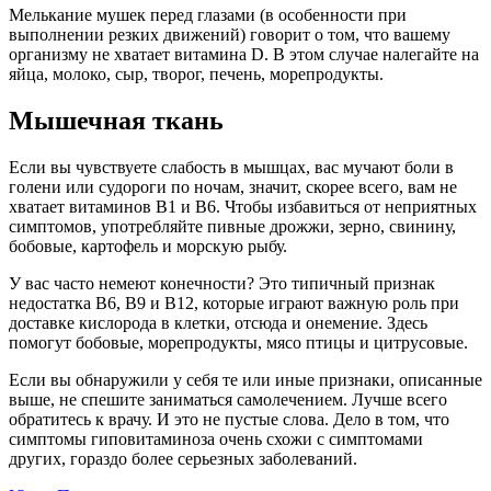
Мелькание мушек перед глазами (в особенности при
выполнении резких движений) говорит о том, что вашему
организму не хватает витамина D. В этом случае налегайте на
яйца, молоко, сыр, творог, печень, морепродукты.
Мышечная ткань
Если вы чувствуете слабость в мышцах, вас мучают боли в
голени или судороги по ночам, значит, скорее всего, вам не
хватает витаминов В1 и В6. Чтобы избавиться от неприятных
симптомов, употребляйте пивные дрожжи, зерно, свинину,
бобовые, картофель и морскую рыбу.
У вас часто немеют конечности? Это типичный признак
недостатка В6, В9 и В12, которые играют важную роль при
доставке кислорода в клетки, отсюда и онемение. Здесь
помогут бобовые, морепродукты, мясо птицы и цитрусовые.
Если вы обнаружили у себя те или иные признаки, описанные
выше, не спешите заниматься самолечением. Лучше всего
обратитесь к врачу. И это не пустые слова. Дело в том, что
симптомы гиповитаминоза очень схожи с симптомами
других, гораздо более серьезных заболеваний.