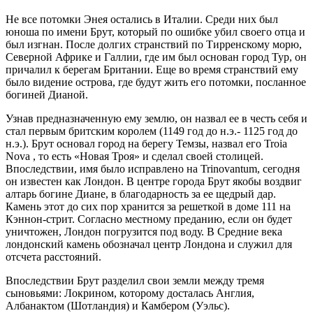
Не все потомки Энея остались в Италии. Среди них был
юноша по имени Брут, который по ошибке убил своего отца и
был изгнан. После долгих странствий по Тирренскому морю,
Северной Африке и Галлии, где им был основан город Тур, он
причалил к берегам Британии. Еще во время странствий ему
было видение острова, где будут жить его потомки, посланное
богиней Дианой.
Узнав предназначенную ему землю, он назвал ее в честь себя и
стал первым бритским королем (1149 год до н.э.- 1125 год до
н.э.). Брут основал город на берегу Темзы, назвал его Troia
Nova , то есть «Новая Троя» и сделал своей столицей.
Впоследствии, имя было исправлено на Trinovantum, сегодня
он известен как Лондон. В центре города Брут якобы воздвиг
алтарь богине Диане, в благодарность за ее щедрый дар.
Камень этот до сих пор хранится за решеткой в доме 111 на
Кэннон-стрит. Согласно местному преданию, если он будет
уничтожен, Лондон погрузится под воду. В Средние века
лондонский камень обозначал центр Лондона и служил для
отсчета расстояний.
Впоследствии Брут разделил свои земли между тремя
сыновьями: Локрином, которому досталась Англия,
Албанактом (Шотландия) и Камбером (Уэльс).