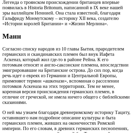
Легенда о троянском происхождении британцев впервые
появилась в Historia Britonum, написанной в IX веке нашей
эры валлийцем Неннией. Она стала известной, благодаря
Гальфриду Монмутскому – историку XII века, создателю
«Истории королей Британии» и «Жизни Мерлина».
Манн
Согласно списку народов из 10 главы Бытия, прародителем
германских и скандинавских племен был внук Иафета
Аскеназ, который жил где-то в районе Рейна. К его
потомкам относят и англо-саксонские племена, впоследствии
эмигрировавшие на Британские острова. До сих пор, когда
речь идет о евреях из Германии и Центральной Европы,
применяют термин «ашкенази», вспоминая о расселении
потомков Аскеназа на этих территориях. Тем не менее,
коренная версия происхождения германских племен, в
отличие от греческой, не имела ничего общего с библейскими
сказаниями.
О ней мы узнаем благодаря древнеримскому историку Тациту,
оставившего нам подробное описание культуры и быта
германских племен, живших на оконечностях Римской
империи. По его словам, в древних германских песнопениях,