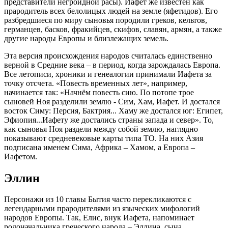
представители негроидной расы). Иафет же известен как
прародитель всех белолицых людей на земле (яфетидов). Его
разбредшиеся по миру сыновья породили греков, кельтов,
германцев, басков, фракийцев, скифов, славян, армян, а также
другие народы Европы и близлежащих земель.
Эта версия происхождения народов считалась единственно
верной в Средние века – в период, когда зарождалась Европа.
Все летописи, хроники и генеалогии принимали Иафета за
точку отсчета. «Повесть временных лет», например,
начинается так: «Начнём повесть сию. По потопе трое
сыновей Ноя разделили землю - Сим, Хам, Иафет. И достался
восток Симу: Персия, Бактрия... Хаму же достался юг: Египет,
Эфиопия...Иафету же достались страны запада и север». То,
как сыновья Ноя раздели между собой землю, наглядно
показывают средневековые карты типа ТО. На них Азия
подписана именем Сима, Африка – Хамом, а Европа –
Иафетом.
Эллин
Персонажи из 10 главы Бытия часто перекликаются с
легендарными прародителями из языческих мифологий
народов Европы. Так, Елис, внук Иафета, напоминает
родоначальника греческого народа – Эллина, сына