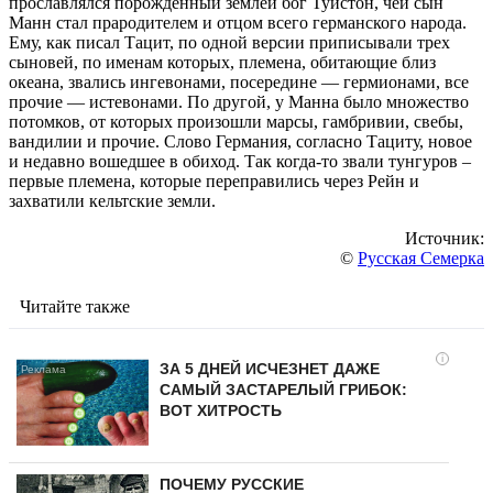
прославлялся порожденный землей бог Туистон, чей сын
Манн стал прародителем и отцом всего германского народа.
Ему, как писал Тацит, по одной версии приписывали трех
сыновей, по именам которых, племена, обитающие близ
океана, звались ингевонами, посередине — гермионами, все
прочие — истевонами. По другой, у Манна было множество
потомков, от которых произошли марсы, гамбривии, свебы,
вандилии и прочие. Слово Германия, согласно Тациту, новое
и недавно вошедшее в обиход. Так когда-то звали тунгуров –
первые племена, которые переправились через Рейн и
захватили кельтские земли.
Источник:
©
Русская Семерка
Читайте также
i
ЗА 5 ДНЕЙ ИСЧЕЗНЕТ ДАЖЕ
САМЫЙ ЗАСТАРЕЛЫЙ ГРИБОК:
ВОТ ХИТРОСТЬ
ПОЧЕМУ РУССКИЕ