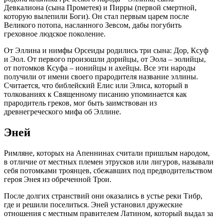
Девкалиона (сына Прометея) и Пирры (первой смертной,
которую вылепили Боги). Он стал первым царем после
Великого потопа, насланного Зевсом, дабы погубить
греховное людское поколение.
От Эллина и нимфы Орсеиды родились три сына: Дор, Ксуф
и Эол. От первого произошли дорийцы, от Эола – эолийцы,
от потомков Ксуфа – ионийцы и ахейцы. Все эти народы
получили от имени своего прародителя название эллины.
Считается, что библейский Елис или Элиса, который в
толкованиях к Священному писанию упоминается как
прародитель греков, мог быть заимствован из
древнегреческого мифа об Эллине.
Эней
Римляне, которых на Апеннинах считали пришлым народом,
в отличие от местных племен этрусков или лигуров, называли
себя потомками троянцев, сбежавших под предводительством
героя Энея из обреченной Трои.
После долгих странствий они оказались в устье реки Тибр,
где и решили поселиться. Эней установил дружеские
отношения с местным правителем Латином, который выдал за