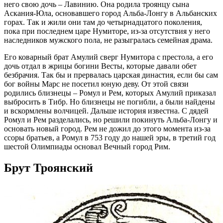
него свою дочь – Лавинию. Она родила троянцу сына
Аскания-Юла, основавшего город Альба-Лонгу в Альбанских
горах. Так и жили они там до четырнадцатого поколения,
пока при последнем царе Нумиторе, из-за отсутствия у него
наследников мужского пола, не разыгралась семейная драма.
Его коварный брат Амулий сверг Нумитора с престола, а его
дочь отдал в жрицы богини Весты, которые давали обет
безбрачия. Так бы и прервалась царская династия, если бы сам
бог войны Марс не посетил юную деву. От этой связи
родились близнецы – Ромул и Рем, которых Амулий приказал
выбросить в Тибр. Но близнецы не погибли, а были найдены
и вскормлены волчицей. Дальше история известна. С дядей
Ромул и Рем разделались, но решили покинуть Альба-Лонгу и
основать новый город. Рем не дожил до этого момента из-за
ссоры братьев, а Ромул в 753 году до нашей эры, в третий год
шестой Олимпиады основал Вечный город Рим.
Брут Троянский