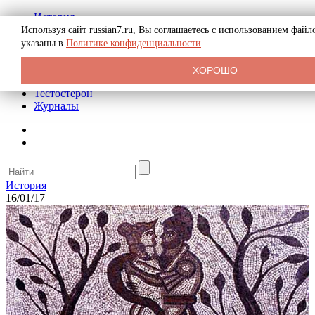
История
Биография
Используя сайт russian7.ru, Вы соглашаетесь с использованием фай
Криминал
указаны в
Политике конфиденциальности
Реклама на сайте
О сайте
ХОРОШО
Рекомендательные статьи
Тестостерон
Журналы
История
16/01/17