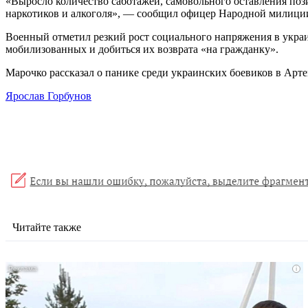
«Выросло количество саботажей, самовольного оставления по
наркотиков и алкоголя», — сообщил офицер Народной милиц
Военный отметил резкий рост социального напряжения в укра
мобилизованных и добиться их возврата «на гражданку».
Марочко рассказал о панике среди украинских боевиков в Артем
Ярослав Горбунов
Читайте также
i