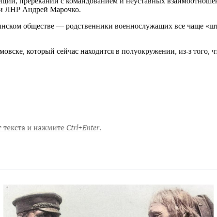
зиций, пререканий с командованием и неуставных взаимоотноше
ии ЛНР Андрей Марочко.
инском обществе — родственники военнослужащих все чаще «шт
овске, который сейчас находится в полуокружении, из-з того, ч