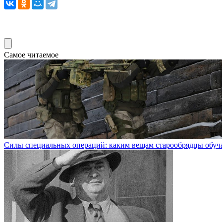
Самое читаемое
Силы специальных операций: каким вещам старообрядцы обуч