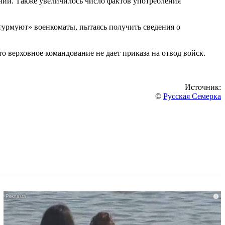
ний. Также увеличилось число фактов употребления
урмуют» военкоматы, пытаясь получить сведения о
то верховное командование не дает приказа на отвод войск.
Источник:
©
Русская Семерка
i