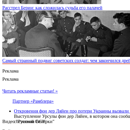
Раcстрел Берии: как сложилась судьба его палачей
Самый странный подвиг советских солдат: чем закончился дре
Реклама
Реклама
Читать рекламные статьи! »
Партнер «Рамблера»
Откровения фон дер Ляйен про потери Украины вызвали
Выступление Урсулы фон дер Ляйен, в котором она сообщ
Видео "Русской Семёрки"
состоянии ВСУ.