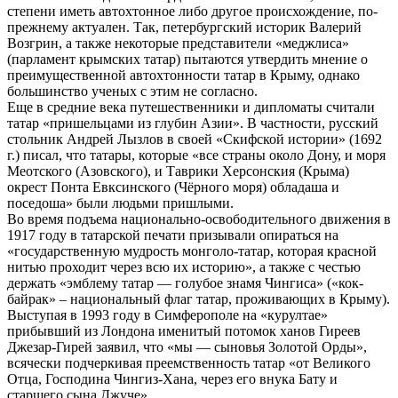
степени иметь автохтонное либо другое происхождение, по-
прежнему актуален. Так, петербургский историк Валерий
Возгрин, а также некоторые представители «меджлиса»
(парламент крымских татар) пытаются утвердить мнение о
преимущественной автохтонности татар в Крыму, однако
большинство ученых с этим не согласно.
Еще в средние века путешественники и дипломаты считали
татар «пришельцами из глубин Азии». В частности, русский
стольник Андрей Лызлов в своей «Скифской истории» (1692
г.) писал, что татары, которые «все страны около Дону, и моря
Меотского (Азовского), и Таврики Херсонския (Крыма)
окрест Понта Евксинского (Чёрного моря) обладаша и
поседоша» были людьми пришлыми.
Во время подъема национально-освободительного движения в
1917 году в татарской печати призывали опираться на
«государственную мудрость монголо-татар, которая красной
нитью проходит через всю их историю», а также с честью
держать «эмблему татар — голубое знамя Чингиса» («кок-
байрак» – национальный флаг татар, проживающих в Крыму).
Выступая в 1993 году в Симферополе на «курултае»
прибывший из Лондона именитый потомок ханов Гиреев
Джезар-Гирей заявил, что «мы — сыновья Золотой Орды»,
всячески подчеркивая преемственность татар «от Великого
Отца, Господина Чингиз-Хана, через его внука Бату и
старшего сына Джуче».