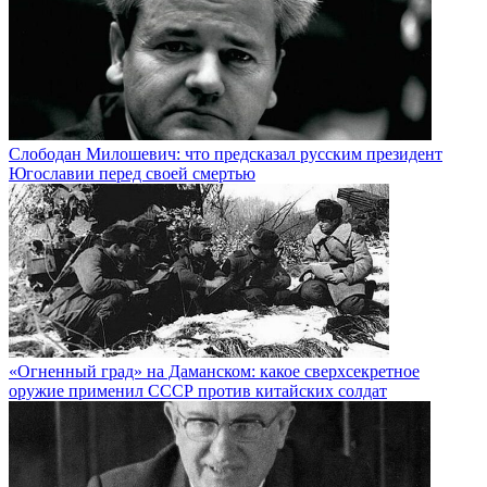
Слободан Милошевич: что предсказал русским президент
Югославии перед своей смертью
«Огненный град» на Даманском: какое сверхсекретное
оружие применил СССР против китайских солдат