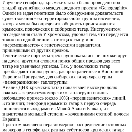
Изучение генофонда крымских татар было проведено под
эгидой крупнейшего международного проекта «Genographic».
Одной из задач генетиков было обнаружение доказательств
существования «экстерриториальной» группы населения,
которая могла бы определить общность происхождения
крымских, поволжских и сибирских татар. Инструментом
исследования стала Y-хромосома, удобная тем, что передается
только по одной линии – от отца к сыну, и не
«перемешивается» с генетическими вариантами,
пришедшими от других предков.
Генетические портреты трех групп оказались не похожи друг
на друга, другими словами поиск общих предков для всех
татар не увенчался успехом. Так, у поволжских татар
преобладают гаплогруппы, распространенные в Восточной
Европе и Приуралье, для сибирских татар характерны
«паневразийские» гаплогруппы.
Анализ ДНК крымских татар показывает высокую долю
южных – «средиземноморских» гаплогрупп и лишь
небольшую примесь (около 10%) «переднеазиатских» линий.
Это значит, генофонд крымских татар в первую очередь
пополнялся выходцами из Малой Азии и Балкан, и в
значительно меньшей степени – кочевниками степной полосы
Евразии.
При этом выявлено неравномерное распределение основных
маркеров в генофондах разных субэтносов крымских татар: