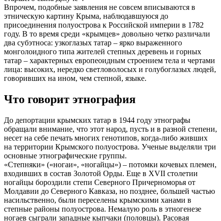
Впрочем, подобные заявления не совсем вписываются в
этническую картину Крыма, наблюдавшуюся до
присоединения полуострова к Российской империи в 1782
году. В то время среди «крымцев» довольно четко различали
два субэтноса: узкоглазых татар – ярко выраженного
монголоидного типа жителей степных деревень и горных
татар – характерных европеоидным строением тела и чертами
лица: высоких, нередко светловолосых и голубоглазых людей,
говоривших на ином, чем степной, языке.
Что говорит этнография
До депортации крымских татар в 1944 году этнографы
обращали внимание, что этот народ, пусть и в разной степени,
несет на себе печать многих генотипов, когда-либо живших
на территории Крымского полуострова. Ученые выделяли три
основные этнографические группы.
«Степняки» («ногаи», «ногайцы») – потомки кочевых племен,
входивших в состав Золотой Орды. Еще в XVII столетии
ногайцы бороздили степи Северного Причерноморья от
Молдавии до Северного Кавказа, но позднее, большей частью
насильственно, были переселены крымскими ханами в
степные районы полуострова. Немалую роль в этногенезе
ногаев сыграли западные кыпчаки (половцы). Расовая