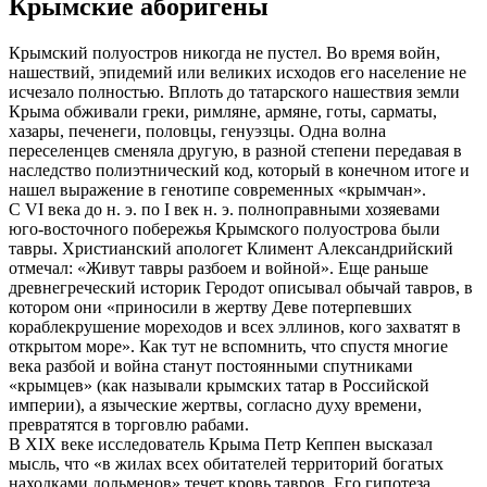
Крымские аборигены
Крымский полуостров никогда не пустел. Во время войн,
нашествий, эпидемий или великих исходов его население не
исчезало полностью. Вплоть до татарского нашествия земли
Крыма обживали греки, римляне, армяне, готы, сарматы,
хазары, печенеги, половцы, генуэзцы. Одна волна
переселенцев сменяла другую, в разной степени передавая в
наследство полиэтнический код, который в конечном итоге и
нашел выражение в генотипе современных «крымчан».
С VI века до н. э. по I век н. э. полноправными хозяевами
юго-восточного побережья Крымского полуострова были
тавры. Христианский апологет Климент Александрийский
отмечал: «Живут тавры разбоем и войной». Еще раньше
древнегреческий историк Геродот описывал обычай тавров, в
котором они «приносили в жертву Деве потерпевших
кораблекрушение мореходов и всех эллинов, кого захватят в
открытом море». Как тут не вспомнить, что спустя многие
века разбой и война станут постоянными спутниками
«крымцев» (как называли крымских татар в Российской
империи), а языческие жертвы, согласно духу времени,
превратятся в торговлю рабами.
В XIX веке исследователь Крыма Петр Кеппен высказал
мысль, что «в жилах всех обитателей территорий богатых
находками дольменов» течет кровь тавров. Его гипотеза