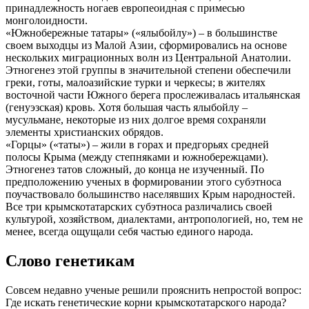
принадлежность ногаев европеоидная с примесью
монголоидности.
«Южнобережные татары» («ялыбойлу») – в большинстве
своем выходцы из Малой Азии, сформировались на основе
нескольких миграционных волн из Центральной Анатолии.
Этногенез этой группы в значительной степени обеспечили
греки, готы, малоазийские турки и черкесы; в жителях
восточной части Южного берега прослеживалась итальянская
(генуэзская) кровь. Хотя большая часть ялыбойлу –
мусульмане, некоторые из них долгое время сохраняли
элементы христианских обрядов.
«Горцы» («таты») – жили в горах и предгорьях средней
полосы Крыма (между степняками и южнобережцами).
Этногенез татов сложный, до конца не изученный. По
предположению ученых в формировании этого субэтноса
поучаствовало большинство населявших Крым народностей.
Все три крымскотатарских субэтноса различались своей
культурой, хозяйством, диалектами, антропологией, но, тем не
менее, всегда ощущали себя частью единого народа.
Слово генетикам
Совсем недавно ученые решили прояснить непростой вопрос:
Где искать генетические корни крымскотатарского народа?