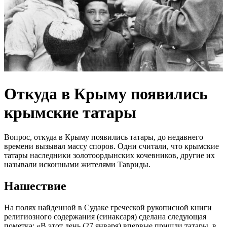
Откуда в Крыму появились
крымские татары
Вопрос, откуда в Крыму появились татары, до недавнего
времени вызывал массу споров. Одни считали, что крымские
татары наследники золотоордынских кочевников, другие их
называли исконными жителями Тавриды.
Нашествие
На полях найденной в Судаке греческой рукописной книги
религиозного содержания (синаксаря) сделана следующая
пометка: «В этот день (27 января) впервые пришли татары, в