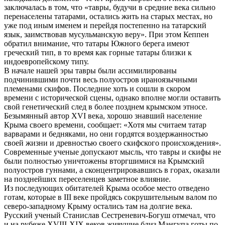
заключалась в том, что «тавры, будучи в средние века сильно
перенаселены татарами, остались жить на старых местах, но
уже под иным именем и перейдя постепенно на татарский
язык, заимствовав мусульманскую веру». При этом Кеппен
обратил внимание, что татары Южного берега имеют
греческий тип, в то время как горные татары близки к
индоевропейскому типу.
В начале нашей эры тавры были ассимилированы
подчинившими почти весь полуостров ираноязычными
племенами скифов. Последние хоть и сошли в скором
времени с исторической сцены, однако вполне могли оставить
свой генетический след в более позднем крымском этносе.
Безымянный автор XVI века, хорошо знавший население
Крыма своего времени, сообщает: «Хотя мы считаем татар
варварами и бедняками, но они гордятся воздержанностью
своей жизни и древностью своего скифского происхождения».
Современные ученые допускают мысль, что тавры и скифы не
были полностью уничтожены вторгшимися на Крымский
полуостров гуннами, а сконцентрировавшись в горах, оказали
на позднейших переселенцев заметное влияние.
Из последующих обитателей Крыма особое место отведено
готам, которые в III веке пройдясь сокрушительным валом по
северо-западному Крыму остались там на долгие века.
Русский ученый Станислав Сестреневич-Богуш отмечал, что
и на рубеже XVIII-XIX веков живущие близ Мангупа готы по-