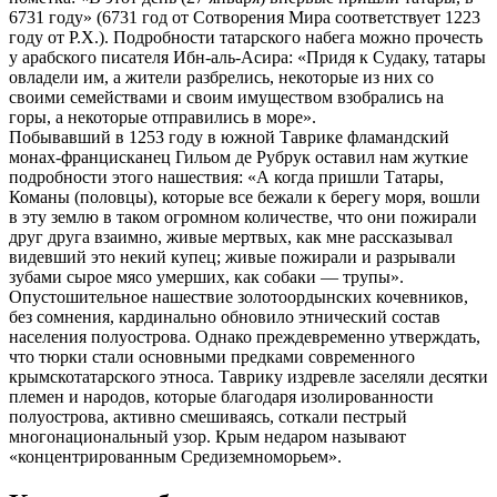
6731 году» (6731 год от Сотворения Мира соответствует 1223
году от Р.Х.). Подробности татарского набега можно прочесть
у арабского писателя Ибн-аль-Асира: «Придя к Судаку, татары
овладели им, а жители разбрелись, некоторые из них со
своими семействами и своим имуществом взобрались на
горы, а некоторые отправились в море».
Побывавший в 1253 году в южной Таврике фламандский
монах-францисканец Гильом де Рубрук оставил нам жуткие
подробности этого нашествия: «А когда пришли Татары,
Команы (половцы), которые все бежали к берегу моря, вошли
в эту землю в таком огромном количестве, что они пожирали
друг друга взаимно, живые мертвых, как мне рассказывал
видевший это некий купец; живые пожирали и разрывали
зубами сырое мясо умерших, как собаки — трупы».
Опустошительное нашествие золотоордынских кочевников,
без сомнения, кардинально обновило этнический состав
населения полуострова. Однако преждевременно утверждать,
что тюрки стали основными предками современного
крымскотатарского этноса. Таврику издревле заселяли десятки
племен и народов, которые благодаря изолированности
полуострова, активно смешиваясь, соткали пестрый
многонациональный узор. Крым недаром называют
«концентрированным Средиземноморьем».