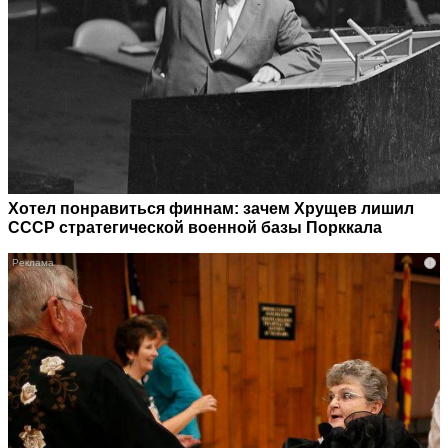
Хотел понравиться финнам: зачем Хрущев лишил
СССР стратегической военной базы Порккала
i