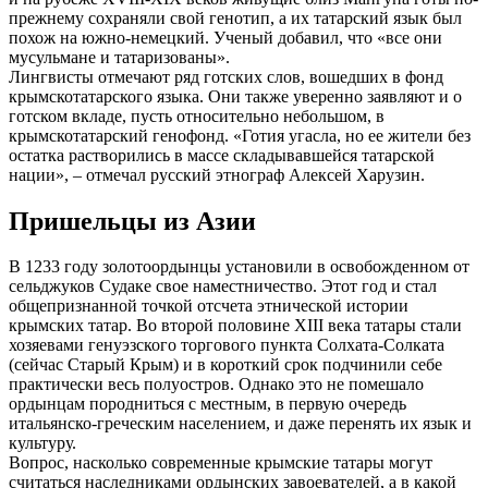
прежнему сохраняли свой генотип, а их татарский язык был
похож на южно-немецкий. Ученый добавил, что «все они
мусульмане и татаризованы».
Лингвисты отмечают ряд готских слов, вошедших в фонд
крымскотатарского языка. Они также уверенно заявляют и о
готском вкладе, пусть относительно небольшом, в
крымскотатарский генофонд. «Готия угасла, но ее жители без
остатка растворились в массе складывавшейся татарской
нации», – отмечал русский этнограф Алексей Харузин.
Пришельцы из Азии
В 1233 году золотоордынцы установили в освобожденном от
сельджуков Судаке свое наместничество. Этот год и стал
общепризнанной точкой отсчета этнической истории
крымских татар. Во второй половине XIII века татары стали
хозяевами генуэзского торгового пункта Солхата-Солката
(сейчас Старый Крым) и в короткий срок подчинили себе
практически весь полуостров. Однако это не помешало
ордынцам породниться с местным, в первую очередь
итальянско-греческим населением, и даже перенять их язык и
культуру.
Вопрос, насколько современные крымские татары могут
считаться наследниками ордынских завоевателей, а в какой