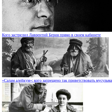
Кого застрелил Лаврентий Берия прямо в своем кабинете
«Салам алейкум»: кого запрещено так приветствовать мусульм