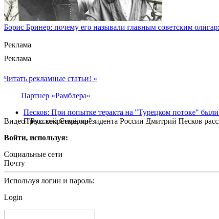
Борис Бринер: почему его называли главным советским олигар
Реклама
Реклама
Читать рекламные статьи! »
Партнер «Рамблера»
Песков: При попытке теракта на "Турецком потоке" были
Видео "Русской Семёрки"
Пресс-секретарь президента России Дмитрий Песков расс
Войти, используя:
Социальные сети
Почту
Используя логин и пароль:
Login