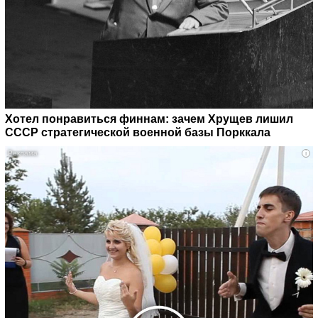
Хотел понравиться финнам: зачем Хрущев лишил
СССР стратегической военной базы Порккала
i