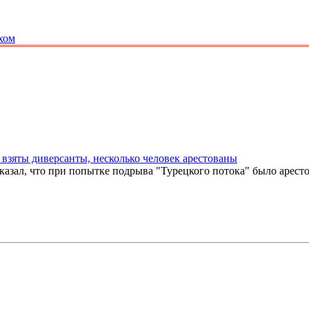
хом
 взяты диверсанты, несколько человек арестованы
казал, что при попытке подрыва "Турецкого потока" было аресто