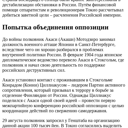
дестабилизации обстановки в России. Путём финансовой
помощи сепаратистам и революционерам Токио рассчитывал
добиться заветной цели – расчленения Российской империи.
Попытка объединения оппозиции
До войны полковник Акаси (Акаши) Мотодзиро занимал
должность военного атташе Японии в Санкт-Петербурге,
вследствие чего он хорошо разбирался в проблемах
внутренней политики России. В феврале 1904 года японское
дипломатическое ведомство перевело Акаси в Стокгольм, где
полковник и начал свою деятельность по поддержке
российских деструктивных сил.
Акаси установил контакт с проживавшим в Стокгольме
Конрадом (Конни) Циллиакусом – лидером Партии активного
сопротивления, который призывал к террору в борьбе за
отделение Финляндии от России. Однажды Циллиакус
поделился с Акаси одной своей идеей – провести первую
межпартийную конференцию российской оппозиции с целью
координации действий по свержению самодержавия.
29 августа полковник запросил у Генштаба на организацию
данной акции 100 тысяч йен. В Токио согласились выделить