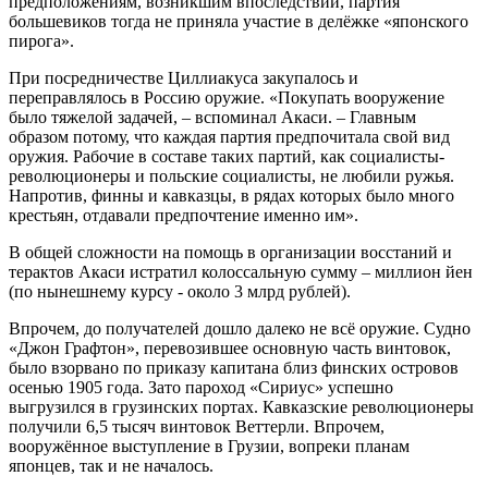
предположениям, возникшим впоследствии, партия
большевиков тогда не приняла участие в делёжке «японского
пирога».
При посредничестве Циллиакуса закупалось и
переправлялось в Россию оружие. «Покупать вооружение
было тяжелой задачей, – вспоминал Акаси. – Главным
образом потому, что каждая партия предпочитала свой вид
оружия. Рабочие в составе таких партий, как социалисты-
революционеры и польские социалисты, не любили ружья.
Напротив, финны и кавказцы, в рядах которых было много
крестьян, отдавали предпочтение именно им».
В общей сложности на помощь в организации восстаний и
терактов Акаси истратил колоссальную сумму – миллион йен
(по нынешнему курсу - около 3 млрд рублей).
Впрочем, до получателей дошло далеко не всё оружие. Судно
«Джон Графтон», перевозившее основную часть винтовок,
было взорвано по приказу капитана близ финских островов
осенью 1905 года. Зато пароход «Сириус» успешно
выгрузился в грузинских портах. Кавказские революционеры
получили 6,5 тысяч винтовок Веттерли. Впрочем,
вооружённое выступление в Грузии, вопреки планам
японцев, так и не началось.