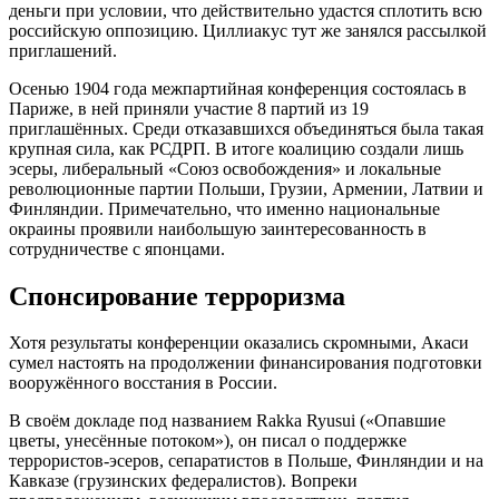
деньги при условии, что действительно удастся сплотить всю
российскую оппозицию. Циллиакус тут же занялся рассылкой
приглашений.
Осенью 1904 года межпартийная конференция состоялась в
Париже, в ней приняли участие 8 партий из 19
приглашённых. Среди отказавшихся объединяться была такая
крупная сила, как РСДРП. В итоге коалицию создали лишь
эсеры, либеральный «Союз освобождения» и локальные
революционные партии Польши, Грузии, Армении, Латвии и
Финляндии. Примечательно, что именно национальные
окраины проявили наибольшую заинтересованность в
сотрудничестве с японцами.
Спонсирование терроризма
Хотя результаты конференции оказались скромными, Акаси
сумел настоять на продолжении финансирования подготовки
вооружённого восстания в России.
В своём докладе под названием Rakka Ryusui («Опавшие
цветы, унесённые потоком»), он писал о поддержке
террористов-эсеров, сепаратистов в Польше, Финляндии и на
Кавказе (грузинских федералистов). Вопреки