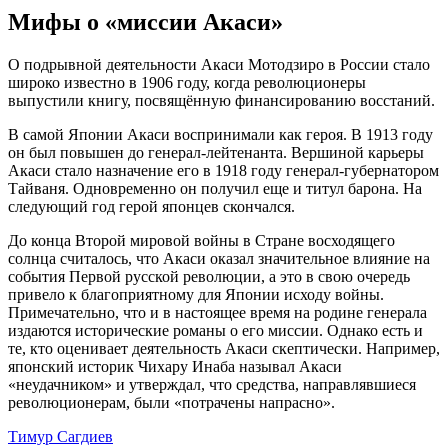
Мифы о «миссии Акаси»
О подрывной деятельности Акаси Мотодзиро в России стало
широко известно в 1906 году, когда революционеры
выпустили книгу, посвящённую финансированию восстаний.
В самой Японии Акаси воспринимали как героя. В 1913 году
он был повышен до генерал-лейтенанта. Вершиной карьеры
Акаси стало назначение его в 1918 году генерал-губернатором
Тайваня. Одновременно он получил еще и титул барона. На
следующий год герой японцев скончался.
До конца Второй мировой войны в Стране восходящего
солнца считалось, что Акаси оказал значительное влияние на
события Первой русской революции, а это в свою очередь
привело к благоприятному для Японии исходу войны.
Примечательно, что и в настоящее время на родине генерала
издаются исторические романы о его миссии. Однако есть и
те, кто оценивает деятельность Акаси скептически. Например,
японский историк Чихару Инаба называл Акаси
«неудачником» и утверждал, что средства, направлявшиеся
революционерам, были «потрачены напрасно».
Тимур Сагдиев