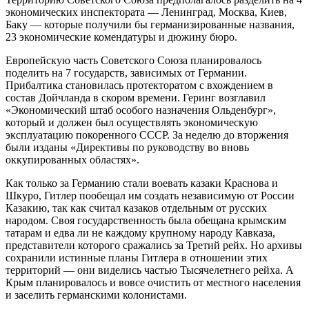
экономических инспектората — Ленинград, Москва, Киев,
Баку — которые получили бы германизированные названия,
23 экономические комендатуры и дюжину бюро.
Европейскую часть Советского Союза планировалось
поделить на 7 государств, зависимых от Германии.
Прибалтика становилась протекторатом с вхождением в
состав Дойчланда в скором времени. Геринг возглавил
«Экономический штаб особого назначения Ольденбург»,
который и должен был осуществлять экономическую
эксплуатацию покоренного СССР. За неделю до вторжения
были изданы «Директивы по руководству во вновь
оккупированных областях».
Как только за Германию стали воевать казаки Краснова и
Шкуро, Гитлер пообещал им создать независимую от России
Казакию, так как считал казаков отдельным от русских
народом. Своя государственность была обещана крымским
татарам и едва ли не каждому крупному народу Кавказа,
представители которого сражались за Третий рейх. Но архивы
сохранили истинные планы Гитлера в отношении этих
территорий — они виделись частью Тысячелетнего рейха. А
Крым планировалось и вовсе очистить от местного населения
и заселить германскими колонистами.