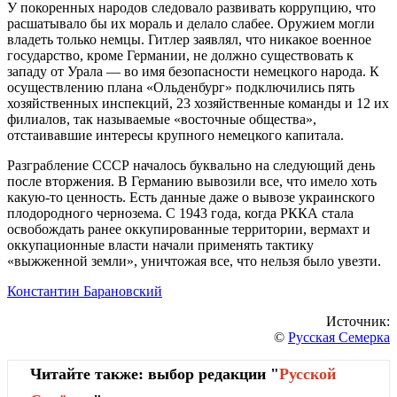
У покоренных народов следовало развивать коррупцию, что
расшатывало бы их мораль и делало слабее. Оружием могли
владеть только немцы. Гитлер заявлял, что никакое военное
государство, кроме Германии, не должно существовать к
западу от Урала — во имя безопасности немецкого народа. К
осуществлению плана «Ольденбург» подключились пять
хозяйственных инспекций, 23 хозяйственные команды и 12 их
филиалов, так называемые «восточные общества»,
отстаивавшие интересы крупного немецкого капитала.
Разграбление СССР началось буквально на следующий день
после вторжения. В Германию вывозили все, что имело хоть
какую-то ценность. Есть данные даже о вывозе украинского
плодородного чернозема. С 1943 года, когда РККА стала
освобождать ранее оккупированные территории, вермахт и
оккупационные власти начали применять тактику
«выжженной земли», уничтожая все, что нельзя было увезти.
Константин Барановский
Источник:
©
Русская Семерка
Читайте также: выбор редакции "
Русской