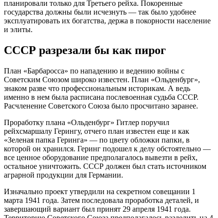
планировали только для Третьего рейха. Покоренные
государства должны были исчезнуть — так было удобнее
эксплуатировать их богатства, держа в покорности население
и элиты.
СССР разрезали бы как пирог
План «Барбаросса» по нападению и ведению войны с
Советским Союзом широко известен. План «Ольденбург»,
знаком разве что профессиональным историкам. А ведь
именно в нем была расписана послевоенная судьба СССР.
Расчленение Советского Союза было просчитано заранее.
Проработку плана «Ольденбург» Гитлер поручил
рейхсмаршалу Герингу, отчего план известен еще и как
«Зеленая папка Геринга» — по цвету обложки папки, в
которой он хранился. Геринг подошел к делу обстоятельно —
все ценное оборудование предполагалось вывезти в рейх,
остальное уничтожить. СССР должен был стать источником
аграрной продукции для Германии.
Изначально проект утвердили на секретном совещании 1
марта 1941 года. Затем последовала проработка деталей, и
завершающий вариант был принят 29 апреля 1941 года.
Территорию Советского Союза предполагалось разделить на 4