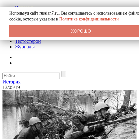
История
Биография
Используя сайт russian7.ru, Вы соглашаетесь с использованием файл
Криминал
cookie, которые указаны в
Политике конфиденциальности
Реклама на сайте
О сайте
ХОРОШО
Рекомендательные статьи
Тестостерон
Журналы
История
13/05/19