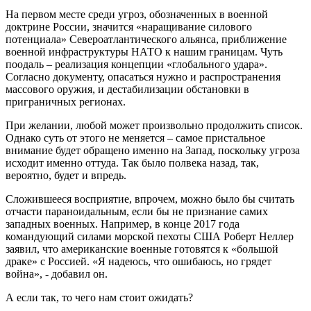
На первом месте среди угроз, обозначенных в военной
доктрине России, значится «наращивание силового
потенциала» Североатлантического альянса, приближение
военной инфраструктуры НАТО к нашим границам. Чуть
поодаль – реализация концепции «глобального удара».
Согласно документу, опасаться нужно и распространения
массового оружия, и дестабилизации обстановки в
приграничных регионах.
При желании, любой может произвольно продолжить список.
Однако суть от этого не меняется – самое пристальное
внимание будет обращено именно на Запад, поскольку угроза
исходит именно оттуда. Так было полвека назад, так,
вероятно, будет и впредь.
Сложившееся восприятие, впрочем, можно было бы считать
отчасти параноидальным, если бы не признание самих
западных военных. Например, в конце 2017 года
командующий силами морской пехоты США Роберт Неллер
заявил, что американские военные готовятся к «большой
драке» с Россией. «Я надеюсь, что ошибаюсь, но грядет
война», - добавил он.
А если так, то чего нам стоит ожидать?