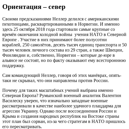
Ориентация – север
Своими предсказаниями Неллер делился с американскими
пехотинцами, расквартированными в Норвегии. И именно
здесь 25 октября 2018 года стартовали самые крупные со
времён окончания холодной войны учения НАТО в Северной
Европе . Участие в них принимают более полусотни
кораблей, 250 самолётов, десять тысяч единиц транспорта и 50
тысяч человек личного состава из 29 стран, а также Швеции,
Финляндии и, собственно, Норвегии – которые де-юре в
альянсе не состоят, но по факту оказывают ему всестороннюю
поддержку.
Сам командующий Неллер, говоря об этих манёврах, опять-
таки не скрывал, что они направлены против России.
Почему для таких масштабных учений выбрана именно
Северная Европа? Румынский военный аналитик Валентин
Василеску уверен, что изначально западные военные
рассматривали в качестве наиболее удачного плацдарма для
агрессии Украину. Однако после воссоединения России и
Крыма и создания народных республик на Востоке страны
этот план был сорван, из-за чего стратегам в НАТО пришлось
его пересматривать.