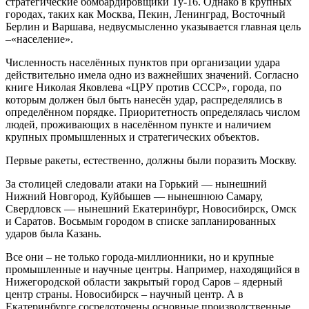
стратегические бомбардировщики Ту-16. Однако в крупных
городах, таких как Москва, Пекин, Ленинград, Восточный
Берлин и Варшава, недвусмысленно указывается главная цель
–«население».
Численность населённых пунктов при организации удара
действительно имела одно из важнейших значений. Согласно
книге Николая Яковлева «ЦРУ против СССР», города, по
которым должен был быть нанесён удар, распределялись в
определённом порядке. Приоритетность определялась числом
людей, проживающих в населённом пункте и наличием
крупных промышленных и стратегических объектов.
Первые ракеты, естественно, должны были поразить Москву.
За столицей следовали атаки на Горький — нынешний
Нижний Новгород, Куйбышев — нынешнюю Самару,
Свердловск — нынешний Екатеринбург, Новосибирск, Омск
и Саратов. Восьмым городом в списке запланированных
ударов была Казань.
Все они – не только города-миллионники, но и крупные
промышленные и научные центры. Например, находящийся в
Нижегородской области закрытый город Саров – ядерный
центр страны. Новосибирск – научный центр. А в
Екатеринбурге сосредоточены основные производственные