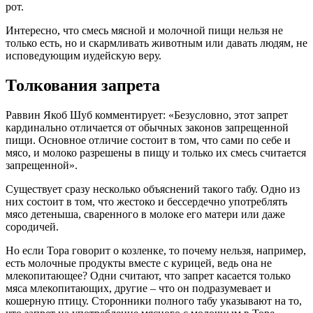
рот.
Интересно, что смесь мясной и молочной пищи нельзя не
только есть, но и скармливать животным или давать людям, не
исповедующим иудейскую веру.
Толкования запрета
Раввин Якоб Шуб комментирует: «Безусловно, этот запрет
кардинально отличается от обычных законов запрещенной
пищи. Основное отличие состоит в том, что сами по себе и
мясо, и молоко разрешены в пищу и только их смесь считается
запрещенной».
Существует сразу несколько объяснений такого табу. Одно из
них состоит в том, что жестоко и бессердечно употреблять
мясо детеныша, сваренного в молоке его матери или даже
сородичей.
Но если Тора говорит о козленке, то почему нельзя, например,
есть молочные продукты вместе с курицей, ведь она не
млекопитающее? Одни считают, что запрет касается только
мяса млекопитающих, другие – что он подразумевает и
кошерную птицу. Сторонники полного табу указывают на то,