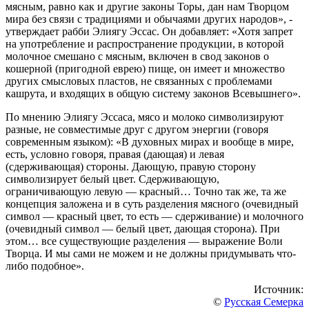
мясным, равно как и другие законы Торы, дан нам Творцом
мира без связи с традициями и обычаями других народов», -
утверждает рабби Элиягу Эссас. Он добавляет: «Хотя запрет
на употребление и распространение продукции, в которой
молочное смешано с мясным, включен в свод законов о
кошерной (пригодной еврею) пище, он имеет и множество
других смысловых пластов, не связанных с проблемами
кашрута, и входящих в общую систему законов Всевышнего».
По мнению Элиягу Эссаса, мясо и молоко символизируют
разные, не совместимые друг с другом энергии (говоря
современным языком): «В духовных мирах и вообще в мире,
есть, условно говоря, правая (дающая) и левая
(сдерживающая) стороны. Дающую, правую сторону
символизирует белый цвет. Сдерживающую,
ограничивающую левую — красный… Точно так же, та же
концепция заложена и в суть разделения мясного (очевидный
символ — красный цвет, то есть — сдерживание) и молочного
(очевидный символ — белый цвет, дающая сторона). При
этом… все существующие разделения — выражение Воли
Творца. И мы сами не можем и не должны придумывать что-
либо подобное».
Источник:
©
Русская Семерка