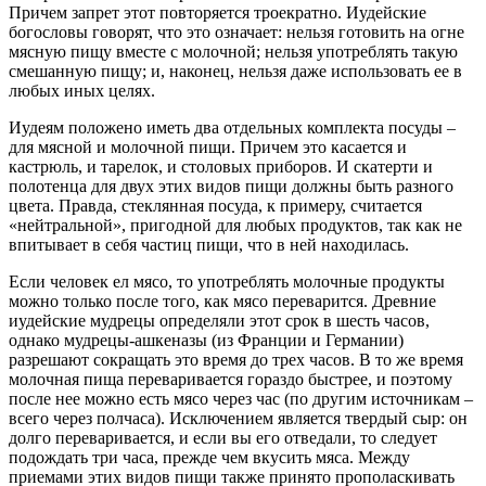
Причем запрет этот повторяется троекратно. Иудейские
богословы говорят, что это означает: нельзя готовить на огне
мясную пищу вместе с молочной; нельзя употреблять такую
смешанную пищу; и, наконец, нельзя даже использовать ее в
любых иных целях.
Иудеям положено иметь два отдельных комплекта посуды –
для мясной и молочной пищи. Причем это касается и
кастрюль, и тарелок, и столовых приборов. И скатерти и
полотенца для двух этих видов пищи должны быть разного
цвета. Правда, стеклянная посуда, к примеру, считается
«нейтральной», пригодной для любых продуктов, так как не
впитывает в себя частиц пищи, что в ней находилась.
Если человек ел мясо, то употреблять молочные продукты
можно только после того, как мясо переварится. Древние
иудейские мудрецы определяли этот срок в шесть часов,
однако мудрецы-ашкеназы (из Франции и Германии)
разрешают сокращать это время до трех часов. В то же время
молочная пища переваривается гораздо быстрее, и поэтому
после нее можно есть мясо через час (по другим источникам –
всего через полчаса). Исключением является твердый сыр: он
долго переваривается, и если вы его отведали, то следует
подождать три часа, прежде чем вкусить мяса. Между
приемами этих видов пищи также принято прополаскивать