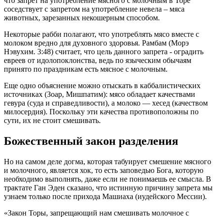
что запрет на употребление мясного с молочным в Торе
соседствует с запретом на употребление невела – мяса
животных, зарезанных некошерным способом.
Некоторые рабби полагают, что употреблять мясо вместе с
молоком вредно для духовного здоровья. Рамбам (Морэ
Нэвухим. 3:48) считает, что цель данного запрета - оградить
евреев от идолопоклонства, ведь по языческим обычаям
принято по праздникам есть мясное с молочным.
Еще одно объяснение можно отыскать в каббалистических
источниках (Зоар, Мишпатим): мясо обладает качествами
гевура (суда и справедливости), а молоко — хесед (качеством
милосердия). Поскольку эти качества противоположны по
сути, их не стоит смешивать.
Божественный закон разделения
Но на самом деле догма, которая табуирует смешение мясного
и молочного, является хок, то есть заповедью Бога, которую
необходимо выполнять, даже если не понимаешь ее смысла. В
трактате Ган Эден сказано, что истинную причину запрета мы
узнаем только после прихода Машиаха (иудейского Мессии).
«Закон Торы, запрещающий нам смешивать молочное с