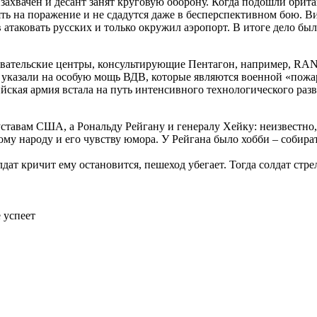
вачен и десант занят круговую оборону. Когда подошли британ
лять на поражение и не сдадутся даже в бесперспективном бою. 
таковать русских и только окружил аэропорт. В итоге дело был
ательские центры, консультирующие Пентагон, например, RAND 
указали на особую мощь ВДВ, которые являются военной «пожарн
ийская армия встала на путь интенсивного технологического ра
ставам США, а Рональду Рейгану и генералу Хейку: неизвестно, 
му народу и его чувству юмора. У Рейгана было хобби – собира
ат кричит ему остановится, пешеход убегает. Тогда солдат стре
е успеет