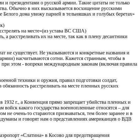
и и президентами о русской армии. Такие цитаты не только
ства. Обычно в них высказывается восхищение русскими
е Белого дома увижу парней в тельняшках и голубых беретах»
к)
асстрелять на месте»(из устава ВС США)
 а расстреливать их на месте, так как в плену десантники
т не существует. Не указываются и конкретные названия и
 армии) насчитываются сотни. Кажется странным, чтобы в
 при этом - вопреки международным законам (включая правила
военной техники и оружия, правил подготовки солдат,
обязанность расстреливать на месте пленных русских
 1932 г., а Конвенция прямо запрещает убийства пленных и
 войск какого государства военнопленные относятся – для
м не очень-то стараются признаваться, тем более заранее и в
ыдуманы и говорят нам о представлениях американцев о ВДВ
 аэропорт «Слатина» в Косово для предотвращения