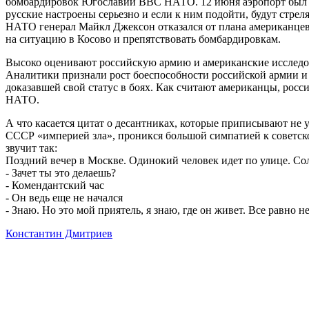
бомбардировок Югославии ВВС НАТО. 12 июня аэропорт был зах
русские настроены серьезно и если к ним подойти, будут стре
НАТО генерал Майкл Джексон отказался от плана американцев а
на ситуацию в Косово и препятствовать бомбардировкам.
Высоко оценивают российскую армию и американские исследов
Аналитики признали рост боеспособности российской армии и 
доказавшей свой статус в боях. Как считают американцы, росс
НАТО.
А что касается цитат о десантниках, которые приписывают не у
СССР «империей зла», проникся большой симпатией к советско
звучит так:
Поздний вечер в Москве. Одинокий человек идет по улице. Солд
- Зачет ты это делаешь?
- Комендантский час
- Он ведь еще не начался
- Знаю. Но это мой приятель, я знаю, где он живет. Все равно н
Константин Дмитриев