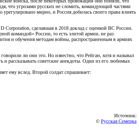
ские войска, после некоторых провокаций они поняли, что
Видя, что угрозами русских не сломить, командующий частями
о урегулировано мирно, и Россия добилась своего права влиять
Corporation, сделавшая в 2018 доклад с оценкой ВС России.
ой командой» России, то есть элитой армии, не раз
звития и обучения методам войны, распространенным в армиях
говорили ли они это. Но известно, что Рейган, хотя и называл
ть и рассказывать советские анекдоты. Один из его любимых
ляет ему вслед. Второй солдат спрашивает:
Источник:
©
Русская Семерка