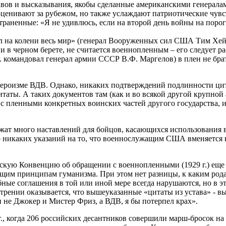
авов и высказывания, якобы сделанные американскими генералам
 оценивают за рубежом, но также услаждают патриотические чув
раненные: «Я не удивлюсь, если на второй день войны на порог
ил на колени весь мир» (генерал Вооруженных сил США Тим Хей
и в черном берете, не считается военнопленным – его следует р
командовал генерал армии СССР В.Ф. Маргелов) в плен не брать,
ероизме ВДВ. Однако, никаких подтверждений подлинности цита
таты. А таких документов там (как и во всякой другой крупной
 пленными конкретных воинских частей другого государства, и
ржат много наставлений для бойцов, касающихся использования 
 никаких указаний на то, что военнослужащим США вменяется в 
кую Конвенцию об обращении с военнопленными (1929 г.) еще в
щим принципам гуманизма. При этом нет разницы, к каким родам
ные соглашения в той или иной мере всегда нарушаются, но в это
трении оказывается, что вышеуказанные «цитаты из устава» - в
и не Джокер и Мистер Фриз, а ВДВ, я бы потерпел крах».
., когда 206 российских десантников совершили марш-бросок на