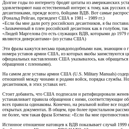
Долгие годы по интернету бродят цитаты из американских уст
удовлетворяют наш естественный интерес к тому, как русских
десантниками, прежде всего, бойцами ВДВ. Вот самые распрост
(Рональд Рейган, президент США в 1981 – 1989 гг.)
«Если бы мне дали роту российских десантников, я бы постав
«Захваченный в плен российский десантник как в голубом, так 
«Людей Маргелова (то есть служащих ВДВ, которыми до 1979 г. 
являются диверсантами» (из устава США)
Эти фразы кажутся весьма правдоподобными нам, знающим о г
номера уставов армии США, из которых якобы заимствуются ци
официальных наставлениях США указывалось, как обращаться с
обращения с пленными).
На самом деле уставы армии США (U.S. Military Manuals) соде
отношений между чинами и родами войск, порядка службы. Но
десантников, в этих уставах нет.
Стоит добавить, что США подписали и ратифицировали женевс
устанавливает правила обращения с ними, соответствующие об
всех правила одинаковы. Конечно, на реальной войне все подоб
открытых документах. В общем, при более пристальном рассмо
не более, чем такая фраза Бэтмена: «Если бы мне противостоял
Истинное отношение натовцев к ВДВ показывает случай 1999 г