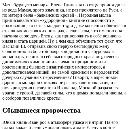
Мать будущего монарха Елена Глинская по отцу происходила
из рода Мамая, ярого язычника, не раз проклятого на Руси, а
по матери была «балканских кровей». Народная молва
приписывала этой «худородной» княгине способности к
волхованию, то есть к колдовству, и даже косвенно обвиняла в
страшных московских пожарах, а еще в том, что именно она
научила свою дочь Елену, как приворожить к себе великого
князя и стать царицей. Ну, а чем еще объяснить тот факт, что
Василий III, отправив свою первую бесплодную жену
Соломонию из богатой боярской династии Сабуровых в
монастырь, не искал себе высокородных красавиц, невест с
дипломатическими привилегиями в приданном или
родственниц бывших византийских императоров, а
довольствовался нищей, не самой красивой и неродовитой
дочерью случайных переселенцев? Говорят, в адрес новой
царицы в монарших покоях не раз звучали проклятия, и в
ночь рождения наследника Ивана над Москвой разразился
ураган с грозой, да такой силы, что в домах попадали иконы, а
с соборов повалились кресты.
Сбывшиеся пророчества
Юный князь Иван рос в атмосфере ужаса и интриг. На его
глазах каждый день умирали люди, а мать Елену в конце