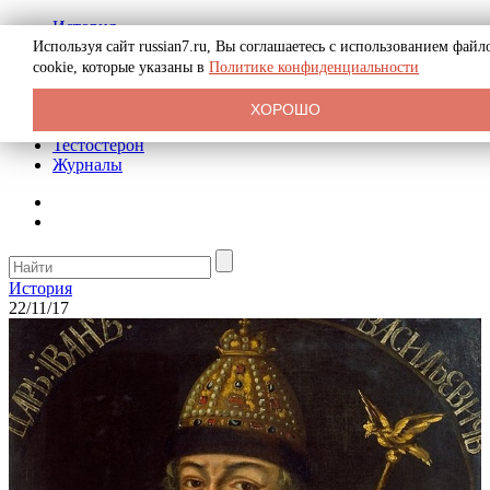
История
Биография
Используя сайт russian7.ru, Вы соглашаетесь с использованием файл
Криминал
cookie, которые указаны в
Политике конфиденциальности
Реклама на сайте
О сайте
ХОРОШО
Рекомендательные статьи
Тестостерон
Журналы
История
22/11/17