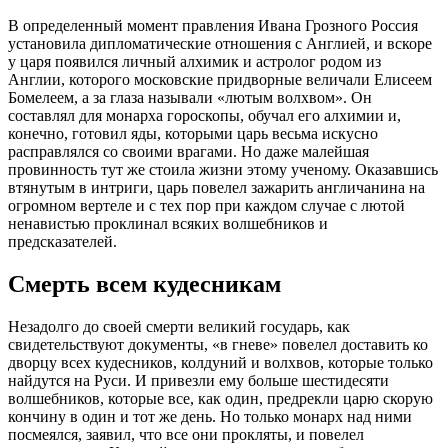
В определенный момент правления Ивана Грозного Россия
установила дипломатические отношения с Англией, и вскоре
у царя появился личный алхимик и астролог родом из
Англии, которого московские придворные величали Елисеем
Бомелеем, а за глаза называли «лютым волхвом». Он
составлял для монарха гороскопы, обучал его алхимии и,
конечно, готовил яды, которыми царь весьма искусно
расправлялся со своими врагами. Но даже малейшая
провинность тут же стоила жизни этому ученому. Оказавшись
втянутым в интриги, царь повелел зажарить англичанина на
огромном вертеле и с тех пор при каждом случае с лютой
ненавистью проклинал всяких волшебников и
предсказателей.
Смерть всем кудесникам
Незадолго до своей смерти великий государь, как
свидетельствуют документы, «в гневе» повелел доставить ко
дворцу всех кудесников, колдуний и волхвов, которые только
найдутся на Руси. И привезли ему больше шестидесяти
волшебников, которые все, как один, предрекли царю скорую
кончину в один и тот же день. Но только монарх над ними
посмеялся, заявил, что все они прокляты, и повелел