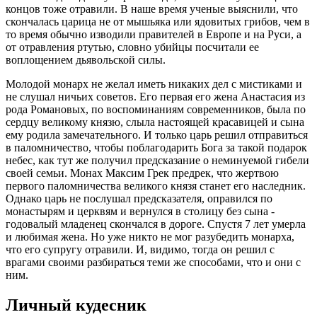
концов тоже отравили. В наше время ученые выяснили, что
скончалась царица не от мышьяка или ядовитых грибов, чем в
то время обычно изводили правителей в Европе и на Руси, а
от отравления ртутью, словно убийцы посчитали ее
воплощением дьявольской силы.
Молодой монарх не желал иметь никаких дел с мистиками и
не слушал ничьих советов. Его первая его жена Анастасия из
рода Романовых, по воспоминаниям современников, была по
сердцу великому князю, слыла настоящей красавицей и сына
ему родила замечательного. И только царь решил отправиться
в паломничество, чтобы поблагодарить Бога за такой подарок
небес, как тут же получил предсказание о неминуемой гибели
своей семьи. Монах Максим Грек предрек, что жертвою
первого паломничества великого князя станет его наследник.
Однако царь не послушал предсказателя, оправился по
монастырям и церквям и вернулся в столицу без сына -
годовалый младенец скончался в дороге. Спустя 7 лет умерла
и любимая жена. Но уже никто не мог разубедить монарха,
что его супругу отравили. И, видимо, тогда он решил с
врагами своими разбираться теми же способами, что и они с
ним.
Личный кудесник