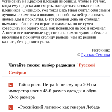
установить на Красной площади виселицы, чтобы в тот час,
когда ему предсказали смерть, насладиться казнью своих
пленников. Очевидно, уже тогда царь Иван считал себя самым
лучшим алхимиком и волхвом, способным нейтрализовать
любые яды и проклятия. В тот роковой день он отобедал,
вымылся в бане и сел играть в шахматы, но не сумел
совершить ни одного хода, как повалился на бок и окоченел.
А почти все плененные кудесники каким-то чудом избежали
виселицы и покинули столицу раньше, чем их решили
казнить, без царского указа.
Источник:
©
Русская Семерка
Читайте также: выбор редакции "
Русской
Cемёрки
"
Тайна роста Петра I: почему при 204 см
император носил 48-й размер одежды и обувь
39-го размера
«Российский легион»: как генерал Лебедь