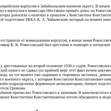
валерийским корпусом в Забайкальском военном округе. В нач
уга корпусного комиссара Шестакова пришёл донос на Рокоссовс
маторы доносили о наличии в прошлом у Константина Константи
ой подготовки РККА К. А. Чайковским, который на момент напис
отстранили от командования корпусом, в конце июня Рокоссовск
комкор К. К. Рокоссовский был арестован и помещён в питерские
их), арестованных во второй половине 1930-х годов, Рокоссовск
вский никого не сдавал (по крайней мере этот факт ничем докум
вцы, на тот момент уже сидевшие в тюремных застенках, демон
го военного округа, с которым Константин Константинович неког
своём подразделении форменную антисанитарию, боевую подгот
ителя Грязнова.
убинов причислил Рокоссовского к шпионам. В конечном итоге е
рошлое Константина Константиновича) хотели объединить в мод