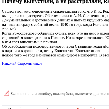
Почему выпустили, а не расстреляли, 
Существуют многочисленные свидетельства того, что К. К. Рок
выводили «на расстрел». Об этом писал и А. И. Солженицын, н
Документальных и достоверных данных о пытках будущего марш
начинается сразу с событий весны 1940-го года, когда Констан
тюрьме).
Когда Рокоссовского собрались судить, всех, кто на него накл
скрывшийся впоследствии в Польше. Но вскоре выяснилось: Ю
в чём себя виновным не признал.
Об освобождении подследственного перед Сталиным ходатайств
в партии и в должности, весну Константин Константинович про
ноябре того же года назначается командиром мехкорпуса. В э
Николай Сыромятников