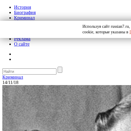
История
Биография
Криминал
СССР
Используя сайт russian7.r
Тайны
cookie, которые указаны в
Рекомендации
Реклама
О сайте
Криминал
14/11/18