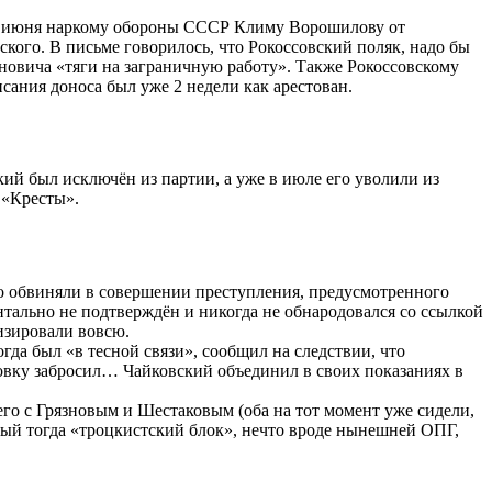
але июня наркому обороны СССР Климу Ворошилову от
кого. В письме говорилось, что Рокоссовский поляк, надо бы
новича «тяги на заграничную работу». Также Рокоссовскому
ания доноса был уже 2 недели как арестован.
ий был исключён из партии, а уже в июле его уволили из
 «Кресты».
ого обвиняли в совершении преступления, предусмотренного
ентально не подтверждён и никогда не обнародовался со ссылкой
изировали вовсю.
да был «в тесной связи», сообщил на следствии, что
овку забросил… Чайковский объединил в своих показаниях в
го с Грязновым и Шестаковым (оба на тот момент уже сидели,
ный тогда «троцкистский блок», нечто вроде нынешней ОПГ,