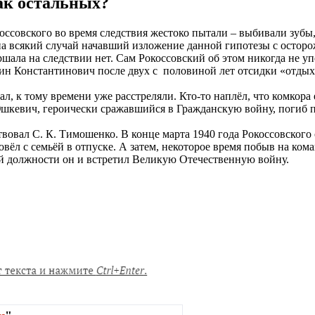
как остальных?
оссовского во время следствия жестоко пытали – выбивали зубы
а всякий случай начавший изложение данной гипотезы с осторож
ала на следствии нет. Сам Рокоссовский об этом никогда не уп
тин Константинович после двух с половиной лет отсидки «отдыхал
епал, к тому времени уже расстреляли. Кто-то наплёл, что комк
шкевич, героически сражавшийся в Гражданскую войну, погиб 
овал С. К. Тимошенко. В конце марта 1940 года Рокоссовского 
вёл с семьёй в отпуске. А затем, некоторое время побыв на ком
той должности он и встретил Великую Отечественную войну.