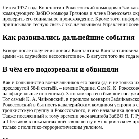
Летом 1937 года Константин Рокоссовский командовал 5-м ка
командующего ЗабВО комкора Грязнова и члена Военсовета окр
проверить его социальное происхождение. Кроме того, инфор
приписывали тесную связь с экс-начальником Управления боев
Как развивались дальнейшие события
Вскоре после получения доноса Константина Константиновича 
армии «за служебное несоответствие». В августе того же года 
В чём его подозревали и обвиняли
Как и большинство военачальников его ранга (да и не только 
пресловутой 58-й статьёй, – измене Родине. Сам К. К. Рокоссо
на официальные источники). Зато комкора его бывшие сослужи
Тот самый К. А. Чайковский, в прошлом военврач Забайкальско
Рокоссовский в бытность кавалерийским комдивом устроил в 
троцкистскую группу и Рокоссовского, и его начальника-донос
Также посаженный к тому времени экс-начштаба ЗабВО Я. Г. Р
и Шестаков в показаниях внёс свою лепту в «троцкистское» п
только с политико-террористическим уклоном.