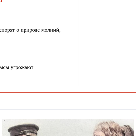
и
"
спорят о природе молний,
рысы угрожают