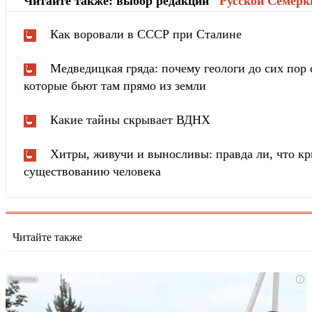
Читайте также: выбор редакции "
Русской Cемёрк
Как воровали в СССР при Сталине
Медведицкая гряда: почему геологи до сих пор 
которые бьют там прямо из земли
Какие тайны скрывает ВДНХ
Хитры, живучи и выносливы: правда ли, что к
существованию человека
Читайте также
i