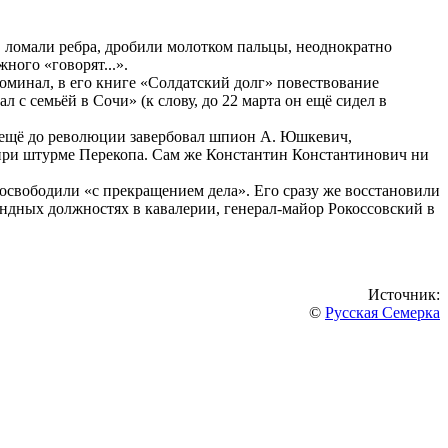
, ломали ребра, дробили молотком пальцы, неоднократно
ного «говорят...».
оминал, в его книге «Солдатский долг» повествование
 с семьёй в Сочи» (к слову, до 22 марта он ещё сидел в
ора ещё до революции завербовал шпион А. Юшкевич,
при штурме Перекопа. Сам же Константин Константинович ни
освободили «с прекращением дела». Его сразу же восстановили
андных должностях в кавалерии, генерал-майор Рокоссовский в
Источник:
©
Русская Семерка