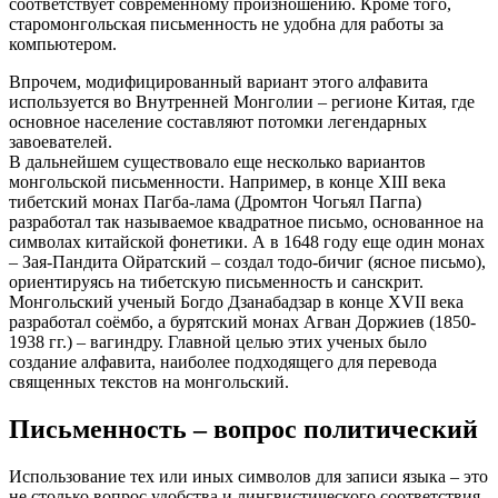
соответствует современному произношению. Кроме того,
старомонгольская письменность не удобна для работы за
компьютером.
Впрочем, модифицированный вариант этого алфавита
используется во Внутренней Монголии – регионе Китая, где
основное население составляют потомки легендарных
завоевателей.
В дальнейшем существовало еще несколько вариантов
монгольской письменности. Например, в конце XIII века
тибетский монах Пагба-лама (Дромтон Чогьял Пагпа)
разработал так называемое квадратное письмо, основанное на
символах китайской фонетики. А в 1648 году еще один монах
– Зая-Пандита Ойратский – создал тодо-бичиг (ясное письмо),
ориентируясь на тибетскую письменность и санскрит.
Монгольский ученый Богдо Дзанабадзар в конце XVII века
разработал соëмбо, а бурятский монах Агван Доржиев (1850-
1938 гг.) – вагиндру. Главной целью этих ученых было
создание алфавита, наиболее подходящего для перевода
священных текстов на монгольский.
Письменность – вопрос политический
Использование тех или иных символов для записи языка – это
не столько вопрос удобства и лингвистического соответствия,