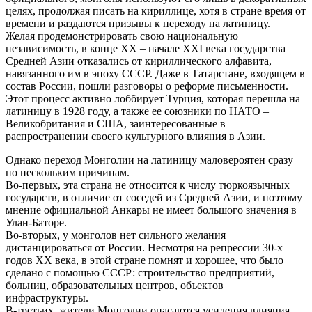
целях, продолжая писать на кириллице, хотя в стране время от
времени и раздаются призывы к переходу на латиницу.
Желая продемонстрировать свою национальную
независимость, в конце ХХ – начале XXI века государства
Средней Азии отказались от кириллического алфавита,
навязанного им в эпоху СССР. Даже в Татарстане, входящем в
состав России, пошли разговоры о реформе письменности.
Этот процесс активно лоббирует Турция, которая перешла на
латиницу в 1928 году, а также ее союзники по НАТО –
Великобритания и США, заинтересованные в
распространении своего культурного влияния в Азии.
Однако переход Монголии на латиницу маловероятен сразу
по нескольким причинам.
Во-первых, эта страна не относится к числу тюркоязычных
государств, в отличие от соседей из Средней Азии, и поэтому
мнение официальной Анкары не имеет большого значения в
Улан-Баторе.
Во-вторых, у монголов нет сильного желания
дистанцироваться от России. Несмотря на репрессии 30-х
годов ХХ века, в этой стране помнят и хорошее, что было
сделано с помощью СССР: строительство предприятий,
больниц, образовательных центров, объектов
инфраструктуры.
В-третьих, жители Монголии опасаются усиления влияния