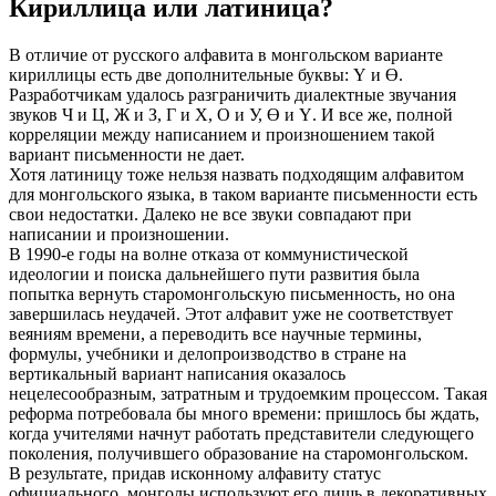
Кириллица или латиница?
В отличие от русского алфавита в монгольском варианте
кириллицы есть две дополнительные буквы: Ү и Ө.
Разработчикам удалось разграничить диалектные звучания
звуков Ч и Ц, Ж и З, Г и Х, О и У, Ө и Ү. И все же, полной
корреляции между написанием и произношением такой
вариант письменности не дает.
Хотя латиницу тоже нельзя назвать подходящим алфавитом
для монгольского языка, в таком варианте письменности есть
свои недостатки. Далеко не все звуки совпадают при
написании и произношении.
В 1990-е годы на волне отказа от коммунистической
идеологии и поиска дальнейшего пути развития была
попытка вернуть старомонгольскую письменность, но она
завершилась неудачей. Этот алфавит уже не соответствует
веяниям времени, а переводить все научные термины,
формулы, учебники и делопроизводство в стране на
вертикальный вариант написания оказалось
нецелесообразным, затратным и трудоемким процессом. Такая
реформа потребовала бы много времени: пришлось бы ждать,
когда учителями начнут работать представители следующего
поколения, получившего образование на старомонгольском.
В результате, придав исконному алфавиту статус
официального, монголы используют его лишь в декоративных