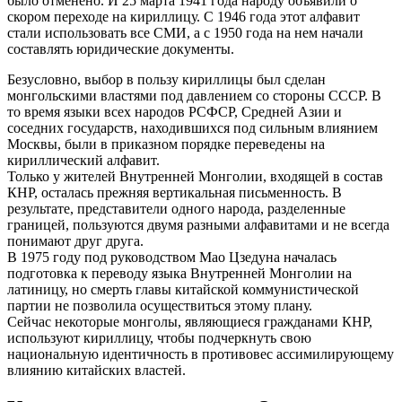
было отменено. И 25 марта 1941 года народу объявили о
скором переходе на кириллицу. С 1946 года этот алфавит
стали использовать все СМИ, а с 1950 года на нем начали
составлять юридические документы.
Безусловно, выбор в пользу кириллицы был сделан
монгольскими властями под давлением со стороны СССР. В
то время языки всех народов РСФСР, Средней Азии и
соседних государств, находившихся под сильным влиянием
Москвы, были в приказном порядке переведены на
кириллический алфавит.
Только у жителей Внутренней Монголии, входящей в состав
КНР, осталась прежняя вертикальная письменность. В
результате, представители одного народа, разделенные
границей, пользуются двумя разными алфавитами и не всегда
понимают друг друга.
В 1975 году под руководством Мао Цзедуна началась
подготовка к переводу языка Внутренней Монголии на
латиницу, но смерть главы китайской коммунистической
партии не позволила осуществиться этому плану.
Сейчас некоторые монголы, являющиеся гражданами КНР,
используют кириллицу, чтобы подчеркнуть свою
национальную идентичность в противовес ассимилирующему
влиянию китайских властей.