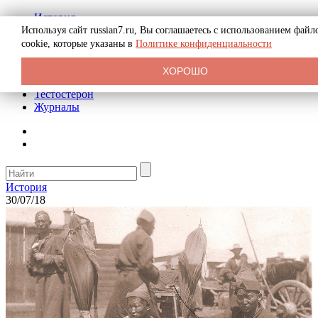
История
Биография
Используя сайт russian7.ru, Вы соглашаетесь с использованием файл
Криминал
cookie, которые указаны в
Политике конфиденциальности
Реклама на сайте
О сайте
ХОРОШО
Рекомендательные статьи
Тестостерон
Журналы
История
30/07/18