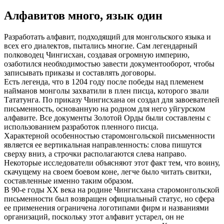
Алфавитов много, язык один
Разработать алфавит, подходящий для монгольского языка и
всех его диалектов, пытались многие. Сам легендарный
полководец Чингисхан, создавая огромную империю,
озаботился необходимостью завести документооборот, чтобы
записывать приказы и составлять договоры.
Есть легенда, что в 1204 году после победы над племенем
найманов монголы захватили в плен писца, которого звали
Тататунга. По приказу Чингисхана он создал для завоевателей
письменность, основанную на родном для него уйгурском
алфавите. Все документы Золотой Орды были составлены с
использованием разработок пленного писца.
Характерной особенностью старомонгольской письменности
является ее вертикальная направленность: слова пишутся
сверху вниз, а строчки располагаются слева направо.
Некоторые исследователи объясняют этот факт тем, что воину,
скачущему на своем боевом коне, легче было читать свитки,
составленные именно таким образом.
В 90-е годы XX века на родине Чингисхана старомонгольской
письменности был возвращен официальный статус, но сфера
ее применения ограничена логотипами фирм и названиями
организаций, поскольку этот алфавит устарел, он не