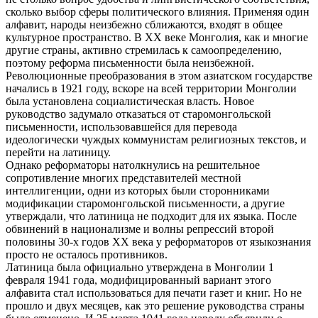
сколько выбор сферы политического влияния. Применяя один
алфавит, народы неизбежно сближаются, входят в общее
культурное пространство. В ХХ веке Монголия, как и многие
другие страны, активно стремилась к самоопределению,
поэтому реформа письменности была неизбежной.
Революционные преобразования в этом азиатском государстве
начались в 1921 году, вскоре на всей территории Монголии
была установлена социалистическая власть. Новое
руководство задумало отказаться от старомонгольской
письменности, использовавшейся для перевода
идеологически чуждых коммунистам религиозных текстов, и
перейти на латиницу.
Однако реформаторы натолкнулись на решительное
сопротивление многих представителей местной
интеллигенции, одни из которых были сторонниками
модификации старомонгольской письменности, а другие
утверждали, что латиница не подходит для их языка. После
обвинений в национализме и волны репрессий второй
половины 30-х годов ХХ века у реформаторов от языкознания
просто не осталось противников.
Латиница была официально утверждена в Монголии 1
февраля 1941 года, модифицированный вариант этого
алфавита стал использоваться для печати газет и книг. Но не
прошло и двух месяцев, как это решение руководства страны