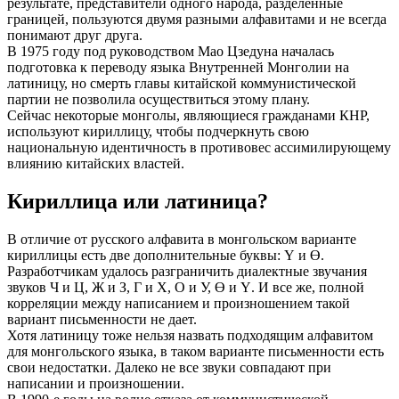
результате, представители одного народа, разделенные
границей, пользуются двумя разными алфавитами и не всегда
понимают друг друга.
В 1975 году под руководством Мао Цзедуна началась
подготовка к переводу языка Внутренней Монголии на
латиницу, но смерть главы китайской коммунистической
партии не позволила осуществиться этому плану.
Сейчас некоторые монголы, являющиеся гражданами КНР,
используют кириллицу, чтобы подчеркнуть свою
национальную идентичность в противовес ассимилирующему
влиянию китайских властей.
Кириллица или латиница?
В отличие от русского алфавита в монгольском варианте
кириллицы есть две дополнительные буквы: Ү и Ө.
Разработчикам удалось разграничить диалектные звучания
звуков Ч и Ц, Ж и З, Г и Х, О и У, Ө и Ү. И все же, полной
корреляции между написанием и произношением такой
вариант письменности не дает.
Хотя латиницу тоже нельзя назвать подходящим алфавитом
для монгольского языка, в таком варианте письменности есть
свои недостатки. Далеко не все звуки совпадают при
написании и произношении.