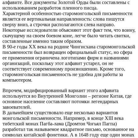
алфавите. Все документы Золотой Орды были составлены с
использованием разработок пленного писца.
Характерной особенностью старомонгольской письменности
является ее вертикальная направленность: слова пишутся
сверху вниз, а строчки располагаются слева направо.
Некоторые исследователи объясняют этот факт тем, что воину,
скачущему на своем боевом коне, легче было читать свитки,
составленные именно таким образом.
В 90-е годы XX века на родине Чингисхана старомонгольской
письменности был возвращен официальный статус, но сфера
ее применения ограничена логотипами фирм и названиями
организаций, поскольку этот алфавит устарел, он не
соответствует современному произношению. Кроме того,
старомонгольская письменность не удобна для работы за
компьютером.
Впрочем, модифицированный вариант этого алфавита
используется во Внутренней Монголии – регионе Китая, где
основное население составляют потомки легендарных
завоевателей.
В дальнейшем существовало еще несколько вариантов
монгольской письменности. Например, в конце XIII века
тибетский монах Пагба-лама (Дромтон Чогьял Пагпа)
разработал так называемое квадратное письмо, основанное на
символах китайской фонетики. А в 1648 году еще один монах