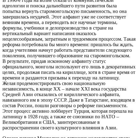
В 1990-е годы на волне отказа от коммунистической
идеологии и поиска дальнейшего пути развития была
попытка вернуть старомонгольскую письменность, но она
завершилась неудачей. Этот алфавит уже не соответствует
веяниям времени, а переводить все научные термины,
формулы, учебники и делопроизводство в стране на
вертикальный вариант написания оказалось
нецелесообразным, затратным и трудоемким процессом. Такая
реформа потребовала бы много времени: пришлось бы ждать,
когда учителями начнут работать представители следующего
поколения, получившего образование на старомонгольском.
В результате, придав исконному алфавиту статус
официального, монголы используют его лишь в декоративных
целях, продолжая писать на кириллице, хотя в стране время от
времени и раздаются призывы к переходу на латиницу.
Желая продемонстрировать свою национальную
независимость, в конце ХХ – начале XXI века государства
Средней Азии отказались от кириллического алфавита,
навязанного им в эпоху СССР. Даже в Татарстане, входящем в
состав России, пошли разговоры о реформе письменности.
Этот процесс активно лоббирует Турция, которая перешла на
латиницу в 1928 году, а также ее союзники по НАТО –
Великобритания и США, заинтересованные в
распространении своего культурного влияния в Азии.