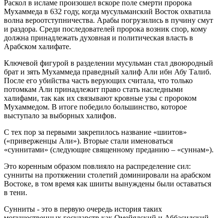
Раскол в исламе произошел вскоре поле смерти пророка
Мухаммеда в 632 году, когда мусульманский Восток охватила
волна вероотступничества. Арабы погрузились в пучину смут
и раздора. Среди последователей пророка возник спор, кому
должна принадлежать духовная и политическая власть в
Арабском халифате.
Ключевой фигурой в разделении мусульман стал двоюродный
брат и зять Мухаммеда праведный халиф Али ибн Абу Талиб.
После его убийства часть верующих считала, что только
потомкам Али принадлежит право стать наследными
халифами, так как их связывают кровные узы с пророком
Мухаммедом. В итоге победило большинство, которое
выступало за выборных халифов.
С тех пор за первыми закрепилось название «шиитов»
(«приверженцы Али»). Вторые стали именоваться
«суннитами» (следующие священному преданию – «суннам»).
Это коренным образом повлияло на распределение сил:
сунниты на протяжении столетий доминировали на арабском
Востоке, в том время как шииты вынуждены были оставаться
в тени.
Сунниты - это в первую очередь история таких
могущественных государств как Омейядский и Аббасидский