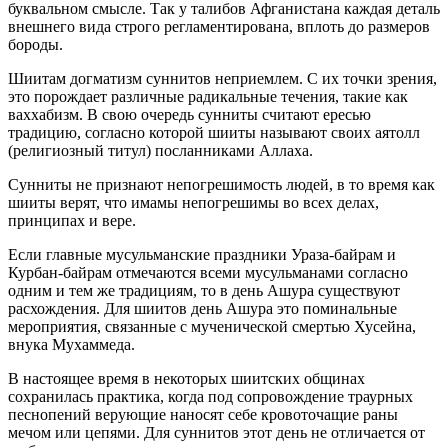
буквальном смысле. Так у талибов Афганистана каждая деталь
внешнего вида строго регламентирована, вплоть до размеров
бороды.
Шиитам догматизм суннитов неприемлем. С их точки зрения,
это порождает различные радикальные течения, такие как
ваххабизм. В свою очередь сунниты считают ересью
традицию, согласно которой шииты называют своих аятолл
(религиозный титул) посланниками Аллаха.
Сунниты не признают непогрешимость людей, в то время как
шииты верят, что имамы непогрешимы во всех делах,
принципах и вере.
Если главные мусульманские праздники Ураза-байрам и
Курбан-байрам отмечаются всеми мусульманами согласно
одним и тем же традициям, то в день Ашура существуют
расхождения. Для шиитов день Ашура это поминальные
мероприятия, связанные с мученической смертью Хусейна,
внука Мухаммеда.
В настоящее время в некоторых шиитских общинах
сохранилась практика, когда под сопровождение траурных
песнопений верующие наносят себе кровоточащие раны
мечом или цепями. Для суннитов этот день не отличается от