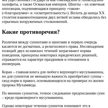
халифаты, а также Османская империя. Шииты – их извечная
оппозиция, подчиняющаяся принципу «такия»
(«благоразумие» и «осмотрительность»). Вплоть до конца XX
столетия взаимоотношения двух ветвей ислама обходились без
серьезных вооруженных столкновений.
Какие противоречия?
Различия между суннитами и шиитами в первую очередь
касаются не догматики, а религиозного права. Несовпадения
позиций двух исламских течений затрагивают нормы
поведения, принципы некоторых юридических решений,
отражаются на характере праздников и отношении к
иноверцам.
Коран – главная книга для любого верующего мусульманина,
но для суннитов не меньшую важность приобретают сунны –
свод норм и правил, основывающихся на примерах из жизни
пророка Мухаммеда.
По мнению суннитов, точное следование предписаниям сунн
– кредо правоверного мусульманина.
Однако некоторые течения суннитов понимают это в