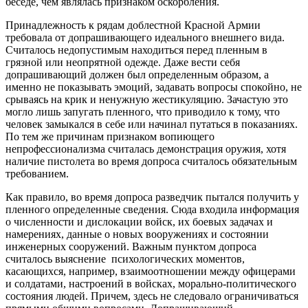
беседе, чем являлась признаком оскорбления.
Принадлежность к рядам доблестной Красной Армии
требовала от допрашивающего идеального внешнего вида.
Считалось недопустимым находиться перед пленным в
грязной или неопрятной одежде. Даже вести себя
допрашивающий должен был определенным образом, а
именно не показывать эмоций, задавать вопросы спокойно, не
срываясь на крик и ненужную жестикуляцию. Зачастую это
могло лишь запугать пленного, что приводило к тому, что
человек замыкался в себе или начинал путаться в показаниях.
По тем же причинам признаком вопиющего
непрофессионализма считалась демонстрация оружия, хотя
наличие пистолета во время допроса считалось обязательным
требованием.
Как правило, во время допроса разведчик пытался получить у
пленного определенные сведения. Сюда входила информация
о численности и дислокации войск, их боевых задачах и
намерениях, данные о новых вооружениях и состоянии
инженерных сооружений. Важным пунктом допроса
считалось выяснение психологических моментов,
касающихся, например, взаимоотношении между офицерами
и солдатами, настроений в войсках, морально-политического
состояния людей. Причем, здесь не следовало ограничиваться