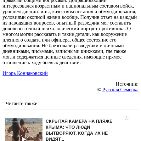
прямыми общими вопросами. Допрашивающий
интересовался возрастным и национальным составом войск,
уровнем дисциплины, качеством питания и обмундирования,
условиями окопной жизни вообще. Получив ответ на каждый
из наводящих вопросов, опытный разведчик мог составить
довольно точный психологический портрет противника. О
многом могли рассказать и такие детали, как вооружение
пленного солдата или офицера, общее состояние его
обмундирования. Не брезговали разведчики и личными
дневниками, письмами, записными книжками, где также
могли содержаться ценные сведения, имеющие прямое
отношение к ходу боевых действий.
Игорь Кончаковский
Источник:
©
Русская Семерка
Читайте также
i
СКРЫТАЯ КАМЕРА НА ПЛЯЖЕ
КРЫМА: ЧТО ЛЮДИ
ВЫТВОРЯЮТ, КОГДА ИХ НЕ
ВИДЯТ...