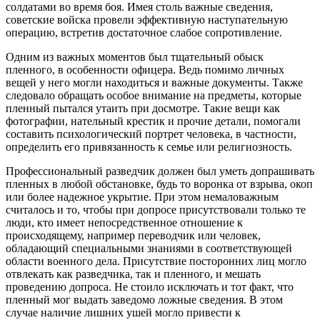
солдатами во время боя. Имея столь важные сведения,
советские войска провели эффективную наступательную
операцию, встретив достаточное слабое сопротивление.
Одним из важных моментов был тщательный обыск
пленного, в особенности офицера. Ведь помимо личных
вещей у него могли находиться и важные документы. Также
следовало обращать особое внимание на предметы, которые
пленный пытался утаить при досмотре. Такие вещи как
фотографии, нательный крестик и прочие детали, помогали
составить психологический портрет человека, в частности,
определить его привязанность к семье или религиозность.
Профессиональный разведчик должен был уметь допрашивать
пленных в любой обстановке, будь то воронка от взрыва, окоп
или более надежное укрытие. При этом немаловажным
считалось и то, чтобы при допросе присутствовали только те
люди, кто имеет непосредственное отношение к
происходящему, например переводчик или человек,
обладающий специальными знаниями в соответствующей
области военного дела. Присутствие посторонних лиц могло
отвлекать как разведчика, так и пленного, и мешать
проведению допроса. Не стоило исключать и тот факт, что
пленный мог выдать заведомо ложные сведения. В этом
случае наличие лишних ушей могло привести к