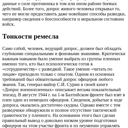
данные о силе противника в том или ином районе боевых
действий. Более того, допрос живого человека открывал то,
чего не могли предоставить даже новейшие способы разведки,
например сведения о боеспособности и моральном состоянии
войск.
Тонкости ремесла
Само собой, человек, ведущий допрос, должен был обладать
глубокими специальными и фоновыми знаниями. Критически
важным навыком было умение выбрать из группы пленных
именно того, кто был психологически готов к
«сотрудничеству» с разведкой. Такое умение «читать по
лицам» приходило только с опытом. Одним из основных
требований был обязательный допрос офицеров любого
звания. Так, генерал-майор С.И. Сурин в своей книге
«Допрос военнопленных» описывает весьма показательный
эпизод. В августе 1944 г. на 1-м Балтийском фронте был взят в
плен один из немецких офицеров. Сведения, добытые в ходе
допроса, оказались достаточно скудны. Однако вместе с тем
разведчики обнаружили и полное отсутствие тактической
грамотности у пленного. На основании этого был сделан
правильный вывод о довольно низком уровне подготовки
офицеров на этом участке фронта и их неумении управлять