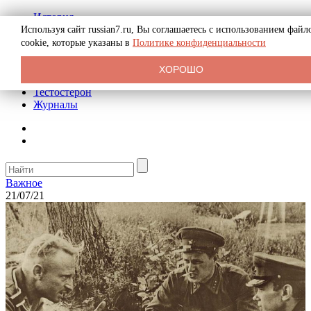
История
Биография
Используя сайт russian7.ru, Вы соглашаетесь с использованием файл
Криминал
cookie, которые указаны в
Политике конфиденциальности
Реклама на сайте
О сайте
ХОРОШО
Рекомендательные статьи
Тестостерон
Журналы
Важное
21/07/21