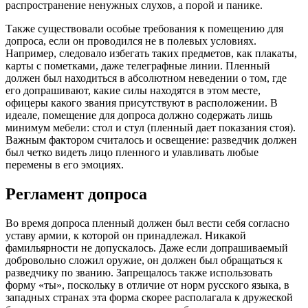
распространение ненужных слухов, а порой и панике.
Также существовали особые требования к помещению для
допроса, если он проводился не в полевых условиях.
Например, следовало избегать таких предметов, как плакаты,
карты с пометками, даже телеграфные линии. Пленный
должен был находиться в абсолютном неведении о том, где
его допрашивают, какие силы находятся в этом месте,
офицеры какого звания присутствуют в расположении. В
идеале, помещение для допроса должно содержать лишь
минимум мебели: стол и стул (пленный дает показания стоя).
Важным фактором считалось и освещение: разведчик должен
был четко видеть лицо пленного и улавливать любые
перемены в его эмоциях.
Регламент допроса
Во время допроса пленный должен был вести себя согласно
уставу армии, к которой он принадлежал. Никакой
фамильярности не допускалось. Даже если допрашиваемый
добровольно сложил оружие, он должен был обращаться к
разведчику по званию. Запрещалось также использовать
форму «ты», поскольку в отличие от норм русского языка, в
западных странах эта форма скорее располагала к дружеской