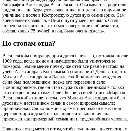
биографии Александра Василевского. Оказывается, родители
видели в сыне будущего священника и отдали его в духовное
училище, а после в Костромскую духовную семинарию. Сам
военачальник заявлял: «Иного пути у меня не было. Отец
пошел на это, хотя плата за мое содержание в общежитии,
составлявшая 75 рублей в год, была очень тяжела».
По стопам отца?
Василевским и вправду приходилось нелегко, но только после
1909 года, когда их дом и имущество были уничтожены
пожаром. Тем не менее почему же отец все равно настоял на
учебе Александра в Костромской семинарии? Дело в том, что
Михаил Александрович Василевский на момент рождения
сына был псаломщиком, позже его перевели в село
Новопокровское, где он стал служить священником в только
что отстроенном храме. Павел Белов в своей книге «Маршал
Василевский» пишет о том, что Михаил Александрович был
духовным наставником селян в самом широком смысле:
проповедовал Слово Божие в храме, преподавал в местной
церковно-приходской школе, положительно влиял на
прихожан как примерный семьянин и трудолюбивый человек.
Наверняка отец мечтал о том, чтобы сын пошел по его стопам.