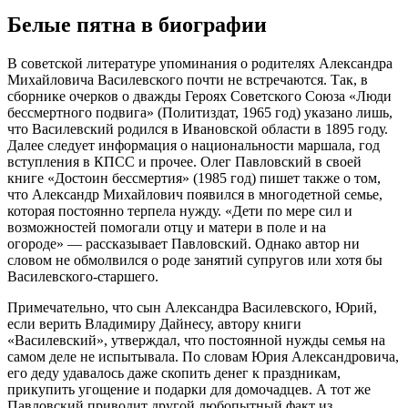
Белые пятна в биографии
В советской литературе упоминания о родителях Александра
Михайловича Василевского почти не встречаются. Так, в
сборнике очерков о дважды Героях Советского Союза «Люди
бессмертного подвига» (Политиздат, 1965 год) указано лишь,
что Василевский родился в Ивановской области в 1895 году.
Далее следует информация о национальности маршала, год
вступления в КПСС и прочее. Олег Павловский в своей
книге «Достоин бессмертия» (1985 год) пишет также о том,
что Александр Михайлович появился в многодетной семье,
которая постоянно терпела нужду. «Дети по мере сил и
возможностей помогали отцу и матери в поле и на
огороде» — рассказывает Павловский. Однако автор ни
словом не обмолвился о роде занятий супругов или хотя бы
Василевского-старшего.
Примечательно, что сын Александра Василевского, Юрий,
если верить Владимиру Дайнесу, автору книги
«Василевский», утверждал, что постоянной нужды семья на
самом деле не испытывала. По словам Юрия Александровича,
его деду удавалось даже скопить денег к праздникам,
прикупить угощение и подарки для домочадцев. А тот же
Павловский приводит другой любопытный факт из