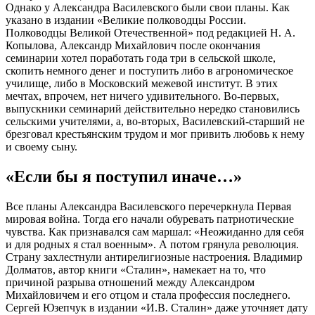
Однако у Александра Василевского были свои планы. Как
указано в издании «Великие полководцы России.
Полководцы Великой Отечественной» под редакцией Н. А.
Копылова, Александр Михайлович после окончания
семинарии хотел поработать года три в сельской школе,
скопить немного денег и поступить либо в агрономическое
училище, либо в Московский межевой институт. В этих
мечтах, впрочем, нет ничего удивительного. Во-первых,
выпускники семинарий действительно нередко становились
сельскими учителями, а, во-вторых, Василевский-старший не
брезговал крестьянским трудом и мог привить любовь к нему
и своему сыну.
«Если бы я поступил иначе…»
Все планы Александра Василевского перечеркнула Первая
мировая война. Тогда его начали обуревать патриотические
чувства. Как признавался сам маршал: «Неожиданно для себя
и для родных я стал военным». А потом грянула революция.
Страну захлестнули антирелигиозные настроения. Владимир
Долматов, автор книги «Сталин», намекает на то, что
причиной разрыва отношений между Александром
Михайловичем и его отцом и стала профессия последнего.
Сергей Юзепчук в издании «И.В. Сталин» даже уточняет дату