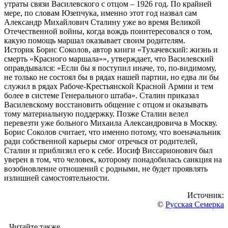
утраты связи Василевского с отцом – 1926 год. По крайней
мере, по словам Юзепчука, именно этот год назвал сам
Александр Михайлович Сталину уже во время Великой
Отечественной войны, когда вождь поинтересовался о том,
какую помощь маршал оказывает своим родителям.
Историк Борис Соколов, автор книги «Тухачевский: жизнь и
смерть «Красного маршала»», утверждает, что Василевский
оправдывался: «Если бы я поступил иначе, то, по-видимому,
не только не состоял бы в рядах нашей партии, но едва ли бы
служил в рядах Рабоче-Крестьянской Красной Армии и тем
более в системе Генерального штаба». Сталин приказал
Василевскому восстановить общение с отцом и оказывать
тому материальную поддержку. Позже Сталин велел
перевезти уже больного Михаила Александровича в Москву.
Борис Соколов считает, что именно потому, что военачальник
ради собственной карьеры смог отречься от родителей,
Сталин и приблизил его к себе. Иосиф Виссарионович был
уверен в том, что человек, которому понадобилась санкция на
возобновление отношений с родными, не будет проявлять
излишней самостоятельности.
Источник:
©
Русская Семерка
Читайте также