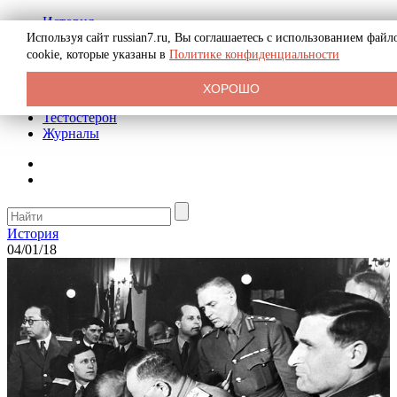
История
Биография
Используя сайт russian7.ru, Вы соглашаетесь с использованием файл
Криминал
cookie, которые указаны в
Политике конфиденциальности
Реклама на сайте
О сайте
ХОРОШО
Рекомендательные статьи
Тестостерон
Журналы
История
04/01/18