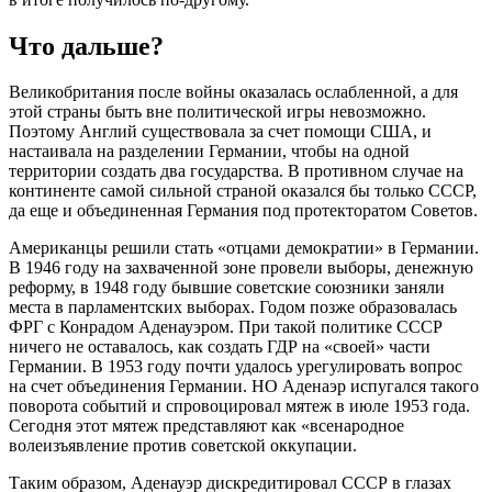
Что дальше?
Великобритания после войны оказалась ослабленной, а для
этой страны быть вне политической игры невозможно.
Поэтому Англий существовала за счет помощи США, и
настаивала на разделении Германии, чтобы на одной
территории создать два государства. В противном случае на
континенте самой сильной страной оказался бы только СССР,
да еще и объединенная Германия под протекторатом Советов.
Американцы решили стать «отцами демократии» в Германии.
В 1946 году на захваченной зоне провели выборы, денежную
реформу, в 1948 году бывшие советские союзники заняли
места в парламентских выборах. Годом позже образовалась
ФРГ с Конрадом Аденауэром. При такой политике СССР
ничего не оставалось, как создать ГДР на «своей» части
Германии. В 1953 году почти удалось урегулировать вопрос
на счет объединения Германии. НО Аденаэр испугался такого
поворота событий и спровоцировал мятеж в июле 1953 года.
Сегодня этот мятеж представляют как «всенародное
волеизъявление против советской оккупации.
Таким образом, Аденауэр дискредитировал СССР в глазах