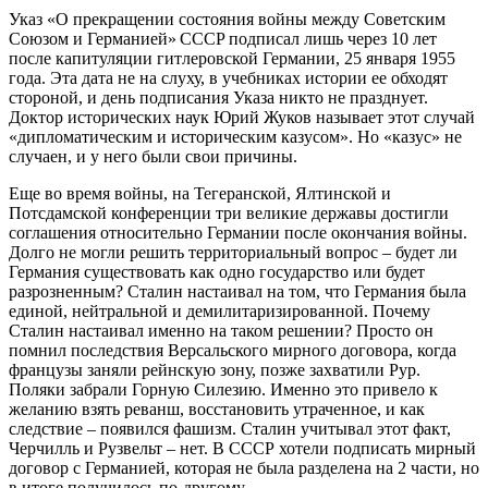
Указ «О прекращении состояния войны между Советским
Союзом и Германией» СССР подписал лишь через 10 лет
после капитуляции гитлеровской Германии, 25 января 1955
года. Эта дата не на слуху, в учебниках истории ее обходят
стороной, и день подписания Указа никто не празднует.
Доктор исторических наук Юрий Жуков называет этот случай
«дипломатическим и историческим казусом». Но «казус» не
случаен, и у него были свои причины.
Еще во время войны, на Тегеранской, Ялтинской и
Потсдамской конференции три великие державы достигли
соглашения относительно Германии после окончания войны.
Долго не могли решить территориальный вопрос – будет ли
Германия существовать как одно государство или будет
разрозненным? Сталин настаивал на том, что Германия была
единой, нейтральной и демилитаризированной. Почему
Сталин настаивал именно на таком решении? Просто он
помнил последствия Версальского мирного договора, когда
французы заняли рейнскую зону, позже захватили Рур.
Поляки забрали Горную Силезию. Именно это привело к
желанию взять реванш, восстановить утраченное, и как
следствие – появился фашизм. Сталин учитывал этот факт,
Черчилль и Рузвельт – нет. В СССР хотели подписать мирный
договор с Германией, которая не была разделена на 2 части, но
в итоге получилось по-другому.