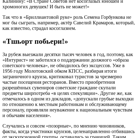
Калинину: «В Стране Советов нет косоглазых юношей и
хромоногих девушек! И быть не может!»
Так что в «Бриллиантовой руке» роль Семена Горбункова не
мог бы сыграть, например, актёр Савелий Крамаров, который,
как известно, страдал косоглазием.
«Тшьорт побьери!»
За рубеж выезжали десятки тысяч человек в год, поэтому, как
«Интурист» не заботился о поддержании должного «образа
советского человека», не обходилось без эксцессов. Уже в
1956 году Молотовский обком КПСС, разбирая итоги
заграничного круиза, критиковал туристов за чрезмерно
частые посещения ресторанов. Вместо приобретения
разрешённых сувениров советские граждане скупали
предметы ширпотреба «в целях спекуляции». Другие же, как
отмечалось в одном из докладов, «допускали грубые выходки
по отношению к местным работникам и обслуживающему
персоналу, проявляли неуважение к национальным чувствам
и обычаям населения».
Случались и совсем «позорные», по мнению чиновников,
факты, когда участники круизов, целенаправленно отбившись
от экскурсионной группы, оставались за границей. Таким