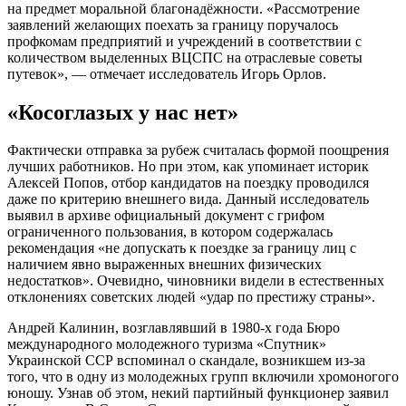
на предмет моральной благонадёжности. «Рассмотрение
заявлений желающих поехать за границу поручалось
профкомам предприятий и учреждений в соответствии с
количеством выделенных ВЦСПС на отраслевые советы
путевок», — отмечает исследователь Игорь Орлов.
«Косоглазых у нас нет»
Фактически отправка за рубеж считалась формой поощрения
лучших работников. Но при этом, как упоминает историк
Алексей Попов, отбор кандидатов на поездку проводился
даже по критерию внешнего вида. Данный исследователь
выявил в архиве официальный документ с грифом
ограниченного пользования, в котором содержалась
рекомендация «не допускать к поездке за границу лиц с
наличием явно выраженных внешних физических
недостатков». Очевидно, чиновники видели в естественных
отклонениях советских людей «удар по престижу страны».
Андрей Калинин, возглавлявший в 1980-х года Бюро
международного молодежного туризма «Спутник»
Украинской ССР вспоминал о скандале, возникшем из-за
того, что в одну из молодежных групп включили хромоногого
юношу. Узнав об этом, некий партийный функционер заявил