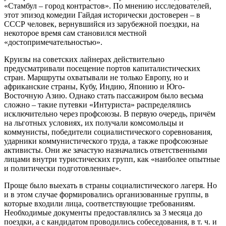
«Стамбул – город контрастов». По мнению исследователей,
этот эпизод комедии Гайдая исторически достоверен – в
СССР человек, вернувшийся из зарубежной поездки, на
некоторое время сам становился местной
«достопримечательностью».
Круизы на советских лайнерах действительно
предусматривали посещение портов капиталистических
стран. Маршруты охватывали не только Европу, но и
африканские страны, Кубу, Индию, Японию и Юго-
Восточную Азию. Однако стать пассажиром было весьма
сложно – такие путевки «Интуриста» распределялись
исключительно через профсоюзы. В первую очередь, причём
на льготных условиях, их получали комсомольцы и
коммунисты, победители социалистического соревнования,
ударники коммунистического труда, а также профсоюзные
активисты. Они же зачастую назначались ответственными
лицами внутри туристических групп, как «наиболее опытные
и политически подготовленные».
Проще было выехать в страны социалистического лагеря. Но
и в этом случае формировались организованные группы, в
которые входили лица, соответствующие требованиям.
Необходимые документы предоставлялись за 3 месяца до
поездки, а с кандидатом проводились собеседования, в т. ч. и