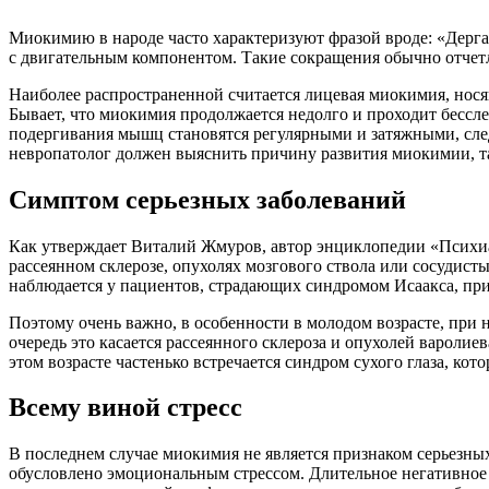
Миокимию в народе часто характеризуют фразой вроде: «Дерга
с двигательным компонентом. Такие сокращения обычно отчет
Наиболее распространенной считается лицевая миокимия, нося
Бывает, что миокимия продолжается недолго и проходит бессле
подергивания мышц становятся регулярными и затяжными, след
невропатолог должен выяснить причину развития миокимии, та
Симптом серьезных заболеваний
Как утверждает Виталий Жмуров, автор энциклопедии «Психиа
рассеянном склерозе, опухолях мозгового ствола или сосудис
наблюдается у пациентов, страдающих синдромом Исаакса, при
Поэтому очень важно, в особенности в молодом возрасте, при
очередь это касается рассеянного склероза и опухолей варолие
этом возрасте частенько встречается синдром сухого глаза, ко
Всему виной стресс
В последнем случае миокимия не является признаком серьезн
обусловлено эмоциональным стрессом. Длительное негативное