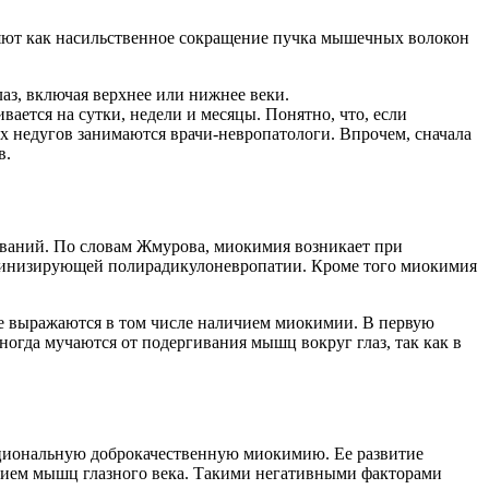
еляют как насильственное сокращение пучка мышечных волокон
аз, включая верхнее или нижнее веки.
ается на сутки, недели и месяцы. Понятно, что, если
 недугов занимаются врачи-невропатологи. Впрочем, сначала
в.
еваний. По словам Жмурова, миокимия возникает при
иелинизирующей полирадикулоневропатии. Кроме того миокимия
ые выражаются в том числе наличием миокимии. В первую
иногда мучаются от подергивания мышц вокруг глаз, так как в
кциональную доброкачественную миокимию. Ее развитие
анием мышц глазного века. Такими негативными факторами