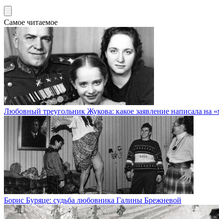
Самое читаемое
Любовный треугольник Жукова: какое заявление написала на 
Борис Буряце: судьба любовника Галины Брежневой