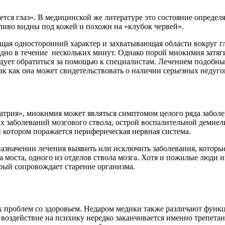
ется глаз». В медицинской же литературе это состояние опред
ливо видны под кожей и похожи на «клубок червей».
щая односторонний характер и захватывающая области вокруг гл
дно в течение нескольких минут. Однако порой миокимия затягив
ует обратиться за помощью к специалистам. Лечением подобных
к как она может свидетельствовать о наличии серьезных недуго
трия», миокимия может являться симптомом целого ряда забол
тых заболеваний мозгового ствола, острой воспалительной дем
 котором поражается периферическая нервная система.
 назначении лечения выявить или исключить заболевания, котор
ва моста, одного из отделов ствола мозга. Хотя и пожилые люди 
торый сопровождает старение организма.
ых проблем со здоровьем. Недаром медики также различают фун
 воздействие на психику нередко заканчивается именно трепет