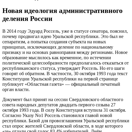
Новая идеология административного
деления России
В 2014 году Эдуард Россель, уже в статусе сенатора, пояснил,
почему продвигал идею Уральской республики. Это был не
сепаратизм, а попытка создания субъекта на новых
принципах, исключающих деление по национальному
признаку и на основах равноправия между регионами. Новое
образование мыслилось как временное, по истечении
политической целесообразности предполагалось отказаться от
республиканского статуса, утверждает Россель. Но его шаги
говорят об обратном. В частности, 30 октября 1993 года текст
Конституции Уральской республики на первой странице
публикует «Областная газета» — официальный печатный
орган власти.
Документ был принят на сессии Свердловского областного
совета народных депутатов двадцать первого созыва 27
октября 1993 года. В силу Конституция вступила 31 октября.
Согласно Указу No1 Россель становился главой новой
республики. Базой для провозглашения Уральской республики
стал опрос жителей Свердловской области, в ходе которого
«за» отдали свой голос 83,4% избирателей. Днём