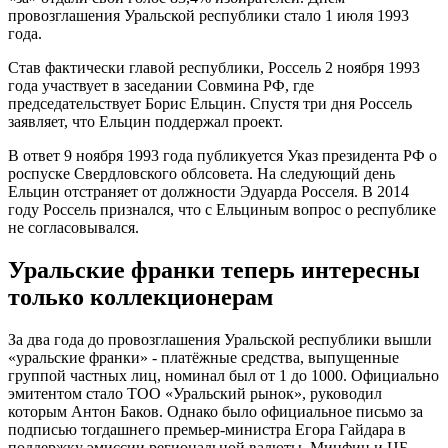
провозглашения Уральской республики стало 1 июля 1993
года.
Став фактически главой республики, Россель 2 ноября 1993
года участвует в заседании Совмина РФ, где
председательствует Борис Ельцин. Спустя три дня Россель
заявляет, что Ельцин поддержал проект.
В ответ 9 ноября 1993 года публикуется Указ президента РФ о
роспуске Свердловского облсовета. На следующий день
Ельцин отстраняет от должности Эдуарда Росселя. В 2014
году Россель признался, что с Ельциным вопрос о республике
не согласовывался.
Уральские франки теперь интересны
только коллекционерам
За два года до провозглашения Уральской республики вышли
«уральские франки» - платёжные средства, выпущенные
группой частных лиц, номинал был от 1 до 1000. Официально
эмитентом стало ТОО «Уральский рынок», руководил
которым Антон Баков. Однако было официальное письмо за
подписью тогдашнего премьер-министра Егора Гайдара в
поддержку эмиссии региональной валюты. Минфин и ЦБ