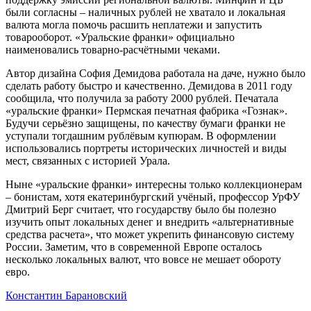
были согласны – наличных рублей не хватало и локальная
валюта могла помочь расшить неплатежи и запустить
товарооборот. «Уральские франки» официально
наименовались товарно-расчётными чеками.
Автор дизайна София Демидова работала на даче, нужно было
сделать работу быстро и качественно. Демидова в 2011 году
сообщила, что получила за работу 2000 рублей. Печатала
«уральские франки» Пермская печатная фабрика «Гознак».
Будучи серьёзно защищены, по качеству бумаги франки не
уступали тогдашним рублёвым купюрам. В оформлении
использовались портреты исторических личностей и виды
мест, связанных с историей Урала.
Ныне «уральские франки» интересны только коллекционерам
– бонистам, хотя екатеринбургский учёный, профессор УрФУ
Дмитрий Берг считает, что государству было бы полезно
изучить опыт локальных денег и внедрить «альтернативные
средства расчета», что может укрепить финансовую систему
России. Заметим, что в современной Европе осталось
несколько локальных валют, что вовсе не мешает обороту
евро.
Константин Барановский