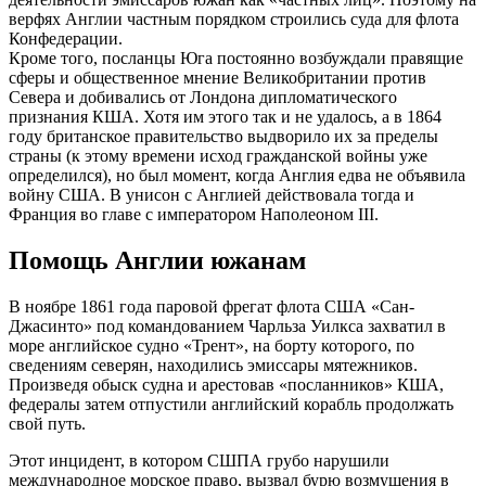
верфях Англии частным порядком строились суда для флота
Конфедерации.
Кроме того, посланцы Юга постоянно возбуждали правящие
сферы и общественное мнение Великобритании против
Севера и добивались от Лондона дипломатического
признания КША. Хотя им этого так и не удалось, а в 1864
году британское правительство выдворило их за пределы
страны (к этому времени исход гражданской войны уже
определился), но был момент, когда Англия едва не объявила
войну США. В унисон с Англией действовала тогда и
Франция во главе с императором Наполеоном III.
Помощь Англии южанам
В ноябре 1861 года паровой фрегат флота США «Сан-
Джасинто» под командованием Чарльза Уилкса захватил в
море английское судно «Трент», на борту которого, по
сведениям северян, находились эмиссары мятежников.
Произведя обыск судна и арестовав «посланников» КША,
федералы затем отпустили английский корабль продолжать
свой путь.
Этот инцидент, в котором СШПА грубо нарушили
международное морское право, вызвал бурю возмущения в