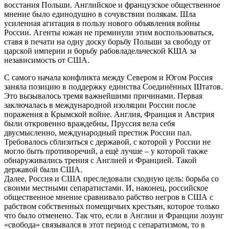
восстания Польши. Английское и французское общественное
мнение было единодушно в сочувствии полякам. Шла
усиленная агитация в пользу нового объявления войны
России. Агенты южан не преминули этим воспользоваться,
ставя в печати на одну доску борьбу Польши за свободу от
царской империи и борьбу рабовладельческой КША за
независимость от США.
С самого начала конфликта между Севером и Югом Россия
заняла позицию в поддержку единства Соединённых Штатов.
Это вызывалось тремя важнейшими причинами. Первая
заключалась в международной изоляции России после
поражения в Крымской войне. Англия, Франция и Австрия
были откровенно враждебны, Пруссия вела себя
двусмысленно, международный престиж России пал.
Требовалось сблизиться с державой, с которой у России не
могло быть противоречий, а ещё лучше – у которой также
обнаруживались трения с Англией и Францией. Такой
державой были США.
Далее, Россия и США преследовали сходную цель: борьба со
своими местными сепаратистами. И, наконец, российское
общественное мнение сравнивало рабство негров в США с
рабством собственных помещичьих крестьян, которое только
что было отменено. Так что, если в Англии и Франции лозунг
«свобода» связывался в этот период с сепаратизмом, то в