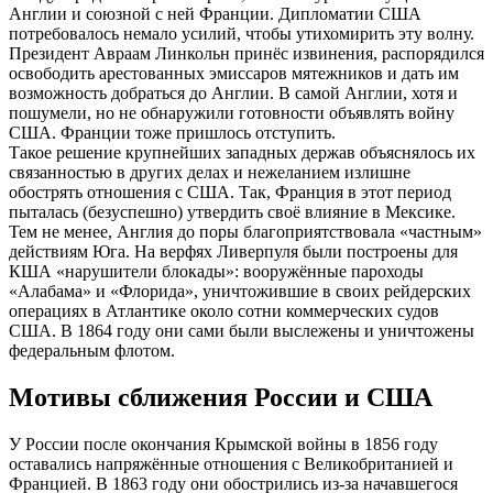
Англии и союзной с ней Франции. Дипломатии США
потребовалось немало усилий, чтобы утихомирить эту волну.
Президент Авраам Линкольн принёс извинения, распорядился
освободить арестованных эмиссаров мятежников и дать им
возможность добраться до Англии. В самой Англии, хотя и
пошумели, но не обнаружили готовности объявлять войну
США. Франции тоже пришлось отступить.
Такое решение крупнейших западных держав объяснялось их
связанностью в других делах и нежеланием излишне
обострять отношения с США. Так, Франция в этот период
пыталась (безуспешно) утвердить своё влияние в Мексике.
Тем не менее, Англия до поры благоприятствовала «частным»
действиям Юга. На верфях Ливерпуля были построены для
КША «нарушители блокады»: вооружённые пароходы
«Алабама» и «Флорида», уничтожившие в своих рейдерских
операциях в Атлантике около сотни коммерческих судов
США. В 1864 году они сами были выслежены и уничтожены
федеральным флотом.
Мотивы сближения России и США
У России после окончания Крымской войны в 1856 году
оставались напряжённые отношения с Великобританией и
Францией. В 1863 году они обострились из-за начавшегося