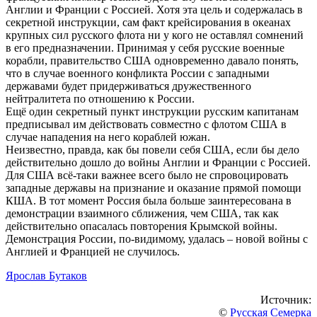
Англии и Франции с Россией. Хотя эта цель и содержалась в
секретной инструкции, сам факт крейсирования в океанах
крупных сил русского флота ни у кого не оставлял сомнений
в его предназначении. Принимая у себя русские военные
корабли, правительство США одновременно давало понять,
что в случае военного конфликта России с западными
державами будет придерживаться дружественного
нейтралитета по отношению к России.
Ещё один секретный пункт инструкции русским капитанам
предписывал им действовать совместно с флотом США в
случае нападения на него кораблей южан.
Неизвестно, правда, как бы повели себя США, если бы дело
действительно дошло до войны Англии и Франции с Россией.
Для США всё-таки важнее всего было не спровоцировать
западные державы на признание и оказание прямой помощи
КША. В тот момент Россия была больше заинтересована в
демонстрации взаимного сближения, чем США, так как
действительно опасалась повторения Крымской войны.
Демонстрация России, по-видимому, удалась – новой войны с
Англией и Францией не случилось.
Ярослав Бутаков
Источник:
©
Русская Семерка