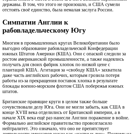
державы. В том, что этого не произошло, и США сумели
отстоять своё единство, была немалая заслуга России.
Симпатии Англии к
рабовладельческому Югу
Многим в промышленных кругах Великобритании было
выгодно образование рабовладельческой Конфедерации
южных Штатов Америки (КША). Они с опаской следили за
ростом американской промышленности, а также надеялись
получать для своих фабрик хлопок по низкой цене с
плантаций КША. Агитация за «свободу КША» захватила
даже часть английских рабочих, которым грозила потеря
работы из-за прекращения поставок хлопка в результате
блокады военно-морским флотом США побережья южных
штатов.
Британские правящие круги в целом также больше
сочувствовали делу Юга. Они не могли забыть, как США в
конце XVIII века отделились от Британской империи, а в
начале XIX века ещё раз нанесли Англии поражение в войне.
Формально английское правительство провозгласило
нейтралитет. Это означало, что оно не препятствует
деятельности эмиссаров южан как «частных лиц». Поэтому на