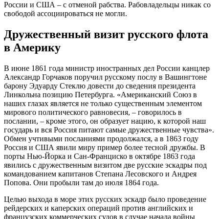
России и США – с отменой рабства. Рабовладельцы никак со
свободой ассоциироваться не могли.
Дружественный визит русского флота
в Америку
В июне 1861 года министр иностранных дел России канцлер
Александр Горчаков поручил русскому послу в Вашингтоне
барону Эдуарду Стеклю довести до сведения президента
Линкольна позицию Петербурга. «Американский Союз в
наших глазах является не только существенным элементом
мирового политического равновесия, – говорилось в
послании, – кроме этого, он образует нацию, к которой наш
государь и вся Россия питают самые дружественные чувства».
Обмен учтивыми посланиями продолжался, а в 1863 году
Россия и США явили миру пример более тесной дружбы. В
порты Нью-Йорка и Сан-Франциско в октябре 1863 года
явились с дружественным визитом две русские эскадры под
командованием капитанов Степана Лесовского и Андрея
Попова. Они пробыли там до июля 1864 года.
Целью выхода в море этих русских эскадр было проведение
рейдерских и каперских операций против английских и
французских коммерческих судов в случае начала войны