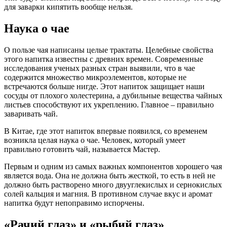
для заварки кипятить вообще нельзя.
Наука о чае
О пользе чая написаны целые трактаты. Целебные свойства
этого напитка известны с древних времен. Современные
исследования ученых разных стран выявили, что в чае
содержится множество микроэлементов, которые не
встречаются больше нигде. Этот напиток защищает наши
сосуды от плохого холестерина, а дубильные вещества чайных
листьев способствуют их укреплению. Главное – правильно
заваривать чай.
В Китае, где этот напиток впервые появился, со временем
возникла целая наука о чае. Человек, который умеет
правильно готовить чай, называется Мастер.
Первым и одним из самых важных компонентов хорошего чая
является вода. Она не должна быть жесткой, то есть в ней не
должно быть растворено много двууглекислых и сернокислых
солей кальция и магния. В противном случае вкус и аромат
напитка будут непоправимо испорчены.
«Рачий глаз» и «рыбий глаз»