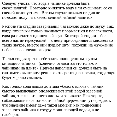
Следует учесть, что вода в чайнике должна быть
свеженалитой. Повторно кипятить воду или смешивать ее со
свежей недопустимо. В этом случае никакая стадия не
поможет получить качественный чайный напиток.
Распознать стадию заваривания чая можно даже по звуку. Так,
когда пузырьки только начинают прорываться к поверхности,
едва различается одиночный звук. Ко второй стадии – больше
всего нас интересующей – к нему присоединяется множество
таких звуков, вместе они издают шум, похожий на жужжание
небольшого пчелиного роя.
Третья стадия дает о себе знать полноценным звуком
кипящего чайника. (конечно, относится это только к
чайникам на плите). Причем наполнен он должен быть на
сантиметр выше внутреннего отверстия для носика, тогда звук
будет хорошо слышен.
Как только вода дошла до этапа «белого ключа», чайник
быстро выключают, ополаскивают этой водой заварной
чайник, засыпают в него листья и заливают. Некоторые,
соблюдающие все тонкости чайной церемонии, утверждают,
что значение имеет даже такой момент, как поднесение
заварного чайника к сосуду с закипающей водой, а не
наоборот.