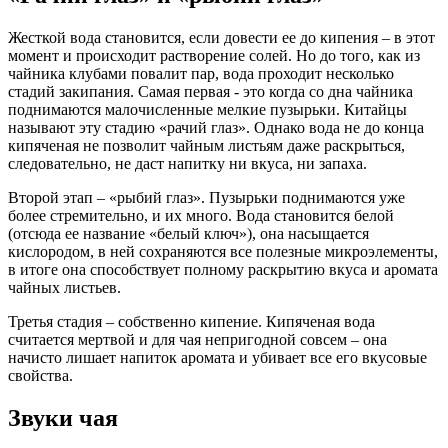
Жесткой вода становится, если довести ее до кипения – в этот
момент и происходит растворение солей. Но до того, как из
чайника клубами повалит пар, вода проходит несколько
стадий закипания. Самая первая - это когда со дна чайника
поднимаются малочисленные мелкие пузырьки. Китайцы
называют эту стадию «рачий глаз». Однако вода не до конца
кипяченая не позволит чайным листьям даже раскрыться,
следовательно, не даст напитку ни вкуса, ни запаха.
Второй этап – «рыбий глаз». Пузырьки поднимаются уже
более стремительно, и их много. Вода становится белой
(отсюда ее название «белый ключ»), она насыщается
кислородом, в ней сохраняются все полезные микроэлементы,
в итоге она способствует полному раскрытию вкуса и аромата
чайных листьев.
Третья стадия – собственно кипение. Кипяченая вода
считается мертвой и для чая непригодной совсем – она
начисто лишает напиток аромата и убивает все его вкусовые
свойства.
Звуки чая