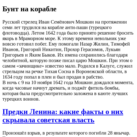
Бунт на корабле
Русский стрелец Иван Семёнович Мошкин на протяжении
семи лет трудился на корабле анти-паши (турецкого
флотоводца). Летом 1642 года было принято решение бросить
якорь в Мраморном море. К этому времени невольник уже
вовсю готовил побег. Ему помогали Назар Жилин, Тимофей
Иванов, Григорий Никитин, Прохор Герасимов, Лукьян
Григорьев и Яким Быков. Их имена сохранились благодаря
челобитной, которую позже писал царю Мошкин. При этом о
самом «зачинщике» известно мало. Родился в Калуге, служил
стрельцом на речке Тихая Сосна в Воронежской области, в
1634 году попал в плен и был продан в рабство.
В ночь с 9 на 10 ноября 1642 года Мошкин дождался момента,
когда часовые начнут дремать, и поджёг фитиль бомбы,
которая была предусмотрительно заложена в каюте лучших
турецких воинов.
Предки Ленина: какие факты о них
скрывала советская власть
Произошёл взрыв, в результате которого погибли 28 янычар.