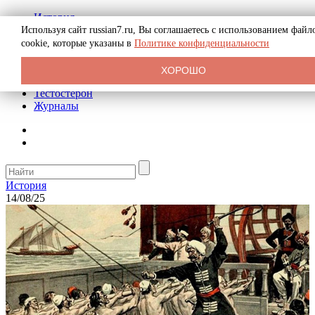
История
Биография
Используя сайт russian7.ru, Вы соглашаетесь с использованием файл
Криминал
cookie, которые указаны в
Политике конфиденциальности
Реклама на сайте
О сайте
ХОРОШО
Рекомендательные статьи
Тестостерон
Журналы
История
14/08/25