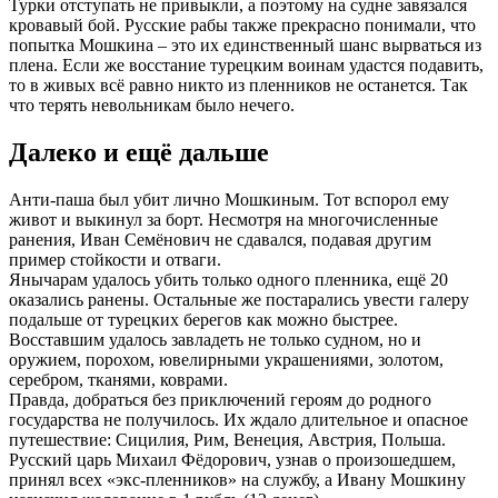
Турки отступать не привыкли, а поэтому на судне завязался
кровавый бой. Русские рабы также прекрасно понимали, что
попытка Мошкина – это их единственный шанс вырваться из
плена. Если же восстание турецким воинам удастся подавить,
то в живых всё равно никто из пленников не останется. Так
что терять невольникам было нечего.
Далеко и ещё дальше
Анти-паша был убит лично Мошкиным. Тот вспорол ему
живот и выкинул за борт. Несмотря на многочисленные
ранения, Иван Семёнович не сдавался, подавая другим
пример стойкости и отваги.
Янычарам удалось убить только одного пленника, ещё 20
оказались ранены. Остальные же постарались увести галеру
подальше от турецких берегов как можно быстрее.
Восставшим удалось завладеть не только судном, но и
оружием, порохом, ювелирными украшениями, золотом,
серебром, тканями, коврами.
Правда, добраться без приключений героям до родного
государства не получилось. Их ждало длительное и опасное
путешествие: Сицилия, Рим, Венеция, Австрия, Польша.
Русский царь Михаил Фёдорович, узнав о произошедшем,
принял всех «экс-пленников» на службу, а Ивану Мошкину