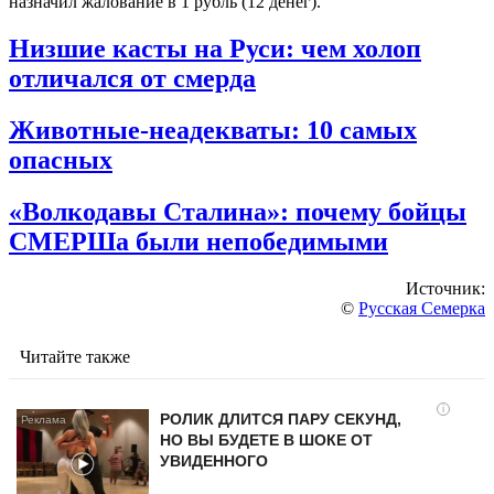
назначил жалование в 1 рубль (12 денег).
Низшие касты на Руси: чем холоп
отличался от смерда
Животные-неадекваты: 10 самых
опасных
«Волкодавы Сталина»: почему бойцы
СМЕРШа были непобедимыми
Источник:
©
Русская Семерка
Читайте также
i
РОЛИК ДЛИТСЯ ПАРУ СЕКУНД,
НО ВЫ БУДЕТЕ В ШОКЕ ОТ
УВИДЕННОГО