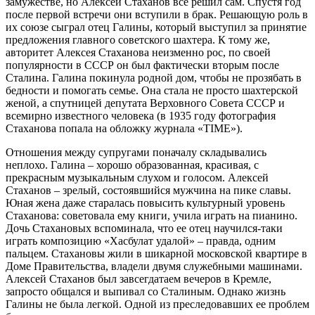
замужестве, но Алексей Стаханов все решил сам. Спустя год
после первой встречи они вступили в брак. Решающую роль в
их союзе сыграл отец Галины, который выступил за принятие
предложения главного советского шахтера. К тому же,
авторитет Алексея Стаханова неизменно рос, по своей
популярности в СССР он был фактически вторым после
Сталина. Галина покинула родной дом, чтобы не прозябать в
бедности и помогать семье. Она стала не просто шахтерской
женой, а спутницей депутата Верховного Совета СССР и
всемирно известного человека (в 1935 году фотография
Стаханова попала на обложку журнала «TIME»).
Отношения между супругами поначалу складывались
неплохо. Галина – хорошо образованная, красивая, с
прекрасным музыкальным слухом и голосом. Алексей
Стаханов – зрелый, состоявшийся мужчина на пике славы.
Юная жена даже старалась повысить культурный уровень
Стаханова: советовала ему книги, учила играть на пианино.
Дочь Стахановых вспоминала, что ее отец научился-таки
играть композицию «Хасбулат удалой» – правда, одним
пальцем. Стахановы жили в шикарной московской квартире в
Доме Правительства, владели двумя служебными машинами.
Алексей Стаханов был завсегдатаем вечеров в Кремле,
запросто общался и выпивал со Сталиным. Однако жизнь
Галины не была легкой. Одной из преследовавших ее проблем