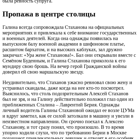
была ревность супруга.
Пропажа в центре столицы
Галина всегда сопровождала Стаханова на официальных
мероприятиях и привлекала к себе внимание государственных
и военных деятелей. Когда она однажды появилась на
выпускном балу военной академии в шифоновом платье,
расшитом бархатом, и на высоких каблуках, зал дружно
закричал: «Ура жене Стаханова!». Бал они открывали вместе с
Семёном Буденным, и Галина Стаханова приколола к его
мундиру свою брошь. На вечер герой Гражданской войны
доверил ей свою маршальскую звезду.
Неудивительно, что Стаханов ужасно ревновал свою жену и
устраивал скандалы, даже когда на нее кто-то посмотрел.
Выяснилось, что столь подозрительным Алексей Стаханов
был не зря, и на Галину действительно положил глаз один из
приближенных Сталина – Лаврентий Берия. Однажды
личный водитель Галины Стахановой ожидал ее возле ЦУМа
и вдруг заметил, как ее силой затолкали в машину и увезли в
неизвестном направлении. Он срочно поехал к Алексею
Стаханову, и тот сразу понял, что произошло. В то время
упорно ходили слухи, что по требованию Берии в Москве
похищают привлекательных девушек и отвозят в его особняк.