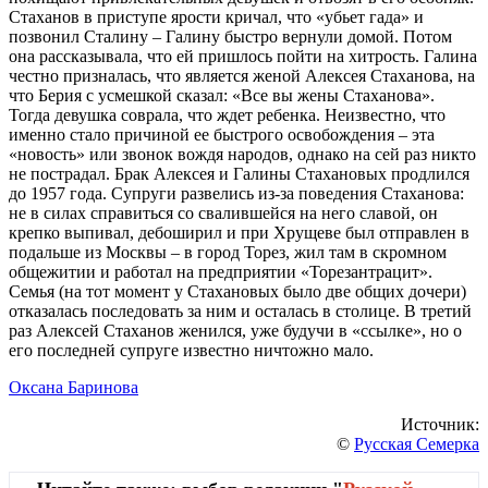
Стаханов в приступе ярости кричал, что «убьет гада» и
позвонил Сталину – Галину быстро вернули домой. Потом
она рассказывала, что ей пришлось пойти на хитрость. Галина
честно призналась, что является женой Алексея Стаханова, на
что Берия с усмешкой сказал: «Все вы жены Стаханова».
Тогда девушка соврала, что ждет ребенка. Неизвестно, что
именно стало причиной ее быстрого освобождения – эта
«новость» или звонок вождя народов, однако на сей раз никто
не пострадал. Брак Алексея и Галины Стахановых продлился
до 1957 года. Супруги развелись из-за поведения Стаханова:
не в силах справиться со свалившейся на него славой, он
крепко выпивал, дебоширил и при Хрущеве был отправлен в
подальше из Москвы – в город Торез, жил там в скромном
общежитии и работал на предприятии «Торезантрацит».
Семья (на тот момент у Стахановых было две общих дочери)
отказалась последовать за ним и осталась в столице. В третий
раз Алексей Стаханов женился, уже будучи в «ссылке», но о
его последней супруге известно ничтожно мало.
Оксана Баринова
Источник:
©
Русская Семерка