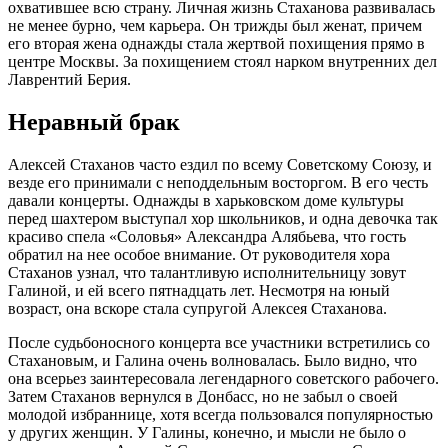
охватившее всю страну. Личная жизнь Стаханова развивалась
не менее бурно, чем карьера. Он трижды был женат, причем
его вторая жена однажды стала жертвой похищения прямо в
центре Москвы. За похищением стоял нарком внутренних дел
Лаврентий Берия.
Неравный брак
Алексей Стаханов часто ездил по всему Советскому Союзу, и
везде его принимали с неподдельным восторгом. В его честь
давали концерты. Однажды в харьковском доме культуры
перед шахтером выступал хор школьников, и одна девочка так
красиво спела «Соловья» Александра Алябьева, что гость
обратил на нее особое внимание. От руководителя хора
Стаханов узнал, что талантливую исполнительницу зовут
Галиной, и ей всего пятнадцать лет. Несмотря на юный
возраст, она вскоре стала супругой Алексея Стаханова.
После судьбоносного концерта все участники встретились со
Стахановым, и Галина очень волновалась. Было видно, что
она всерьез заинтересовала легендарного советского рабочего.
Затем Стаханов вернулся в Донбасс, но не забыл о своей
молодой избраннице, хотя всегда пользовался популярностью
у других женщин. У Галины, конечно, и мысли не было о