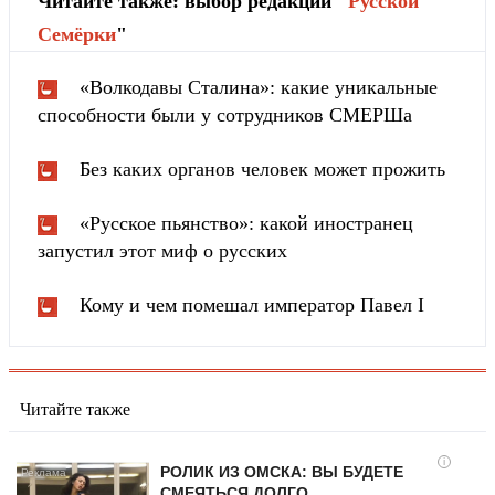
Читайте также: выбор редакции "
Русской
Cемёрки
"
«Волкодавы Сталина»: какие уникальные
способности были у сотрудников СМЕРШа
Без каких органов человек может прожить
«Русское пьянство»: какой иностранец
запустил этот миф о русских
Кому и чем помешал император Павел I
Читайте также
i
РОЛИК ИЗ ОМСКА: ВЫ БУДЕТЕ
СМЕЯТЬСЯ ДОЛГО