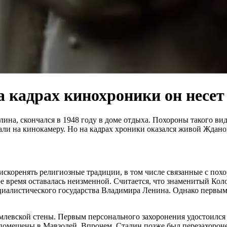
 кадрах кинохроники он несет
на, скончался в 1948 году в доме отдыха. Похороны такого вид
али на кинокамеру. Но на кадрах хроники оказался живой Ждано
искоренять религиозные традиции, в том числе связанные с пох
ое время оставалась неизменной. Считается, что знаменитый Ко
иалистического государства Владимира Ленина. Однако первым 
евской стены. Первым персонального захоронения удостоился 
помещены в Мавзолей. Впрочем, Сталин позже был перезахороне