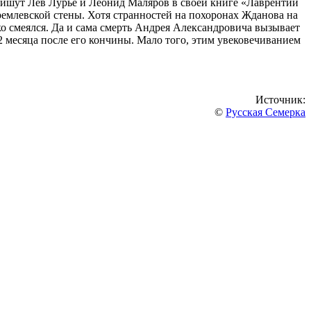
ишут Лев Лурье и Леонид Маляров в своей книге «Лаврентий
ремлевской стены. Хотя странностей на похоронах Жданова на
ко смеялся. Да и сама смерть Андрея Александровича вызывает
2 месяца после его кончины. Мало того, этим увековечиванием
Источник:
©
Русская Семерка