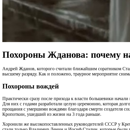
Похороны Жданова: почему на
Андрей Жданов, которого считали ближайшим соратником Стали
высшему разряду. Как и положено, траурное мероприятие сним
Похороны вождей
Практически сразу после прихода к власти большевики начали 
Для них с годами разработали целую церемонию, которая долг
прощания с умершими вождями благодаря смерти создателя соц
Кропоткин, ушедший из жизни на 3 года раньше.
Хоронили же высокопоставленных руководителей СССР у Кремл
стали только Владимир Ленин и Иосиф Сталин, которые были 