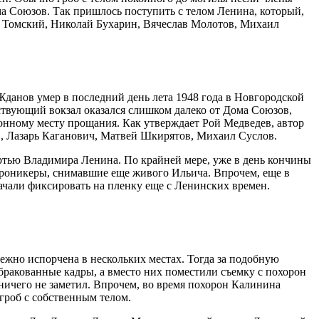
ма Союзов. Так пришлось поступить с телом Ленина, который,
ил Томский, Николай Бухарин, Вячеслав Молотов, Михаил
данов умер в последний день лета 1948 года в Новгородской
тствующий вокзал оказался слишком далеко от Дома Союзов,
ионному месту прощания. Как утверждает Рой Медведев, автор
в, Лазарь Каганович, Матвей Шкирятов, Михаил Суслов.
мертью Владимира Ленина. По крайней мере, уже в день кончины
хроникеры, снимавшие еще живого Ильича. Впрочем, еще в
начали фиксировать на пленку еще с Ленинских времен.
ежно испорчена в нескольких местах. Тогда за подобную
бракованные кадры, а вместо них поместили съемку с похорон
ничего не заметил. Впрочем, во время похорон Калинина
 гроб с собственным телом.