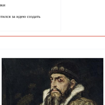
чки
тился за идею создать