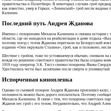
правительства и Политбюро. В некоторых случаях гроб предвар
как известно, умер в Горках. «Ленинский» гроб несли видные
Калинин.
Последний путь Андрея Жданова
Именно с похоронами Михаила Калинина и связана история с т
области, где он находился на реабилитации в доме отдыха «Ва
поэтому поезд с телом Жданова перегнали на Белорусский вокз
издания «Они окружали Сталина», гроб, как и положено, несл
Шествие с гробом, тоже по устоявшемуся обычаю, снимали на к
вождя по решению советского правительства была создана ком
1919 году оператор Э.К. Тиссэ снимал похороны Якова Свердло
Удостоились чести был заснятыми после смерти и упомянуты
Испорченная кинопленка
Однако со съемкой похорон Андрея Жданова произошел казус, к
оплошность можно было дорого поплатиться. Поэтому сообщать
Михаила Калинина. В связи с тем, что похороны советских пар
Жданов нес гроб с его телом. Неудивительно, что Андрей Алек