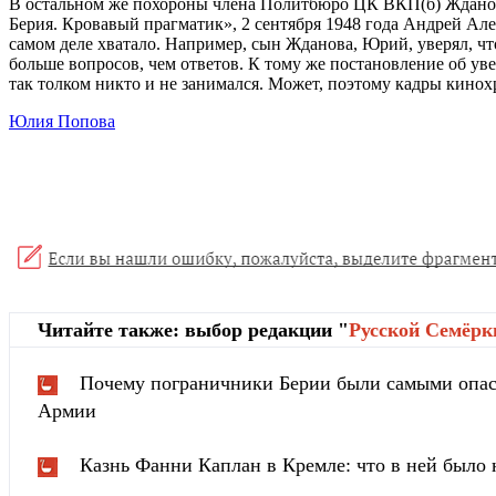
В остальном же похороны члена Политбюро ЦК ВКП(б) Жданова
Берия. Кровавый прагматик», 2 сентября 1948 года Андрей Але
самом деле хватало. Например, сын Жданова, Юрий, уверял, чт
больше вопросов, чем ответов. К тому же постановление об ув
так толком никто и не занимался. Может, поэтому кадры кин
Юлия Попова
Читайте также: выбор редакции "
Русской Cемёрк
Почему пограничники Берии были самыми опа
Армии
Казнь Фанни Каплан в Кремле: что в ней было