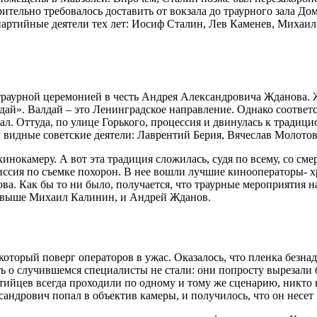
ительно требовалось доставить от вокзала до траурного зала До
 партийные деятели тех лет: Иосиф Сталин, Лев Каменев, Миха
раурной церемонией в честь Андрея Александровича Жданова. Ж
лдай». Валдай – это Ленинградское направление. Однако соотве
ал. Оттуда, по улице Горького, процессия и двинулась к традиц
и видные советские деятели: Лаврентий Берия, Вячеслав Молото
инокамеру. А вот эта традиция сложилась, судя по всему, со с
иссия по съемке похорон. В нее вошли лучшие кинооператоры- 
ва. Как бы то ни было, получается, что траурные мероприятия 
й выше Михаил Калинин, и Андрей Жданов.
оторый поверг операторов в ужас. Оказалось, что пленка безнад
 о случившемся специалисты не стали: они попросту вырезали 
тийцев всегда проходили по одному и тому же сценарию, никто 
сандрович попал в объектив камеры, и получилось, что он несет