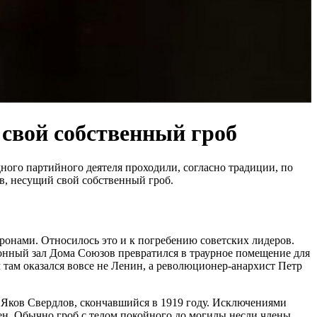
 свой собственный гроб
ного партийного деятеля проходили, согласно традиции, по
в, несущий свой собственный гроб.
оронами. Относилось это и к погребению советских лидеров.
лонный зал Дома Союзов превратился в траурное помещение для
там оказался вовсе не Ленин, а революционер-анархист Петр
Яков Свердлов, скончавшийся в 1919 году. Исключениями
н. Обычно гроб с телом покойного до могилы несли члены