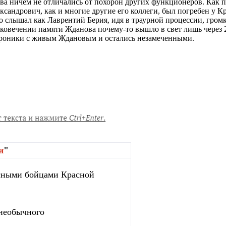
 ничем не отличались от похорон других функционеров. Как п
ксандрович, как и многие другие его коллеги, был погребен у К
о слышал как Лаврентий Берия, идя в траурной процессии, гром
ековечении памяти Жданова почему-то вышло в свет лишь через 
охроники с живым Ждановым и остались незамеченными.
и
"
сными бойцами Красной
 необычного