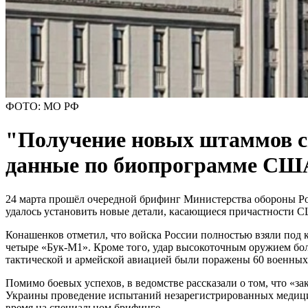
ФОТО: МО РФ
"Получение новых штаммов с
данные по биопрограмме СШ
24 марта прошёл очередной брифинг Министерства обороны Ро
удалось установить новые детали, касающиеся причастности 
Конашенков отметил, что войска России полностью взяли под к
четыре «Бук-М1». Кроме того, удар высокоточным оружием бо
тактической и армейской авиацией были поражены 60 военных
Помимо боевых успехов, в ведомстве рассказали о том, что 
Украины проведение испытаний незарегистрированных медици
время на специальном брифинге.