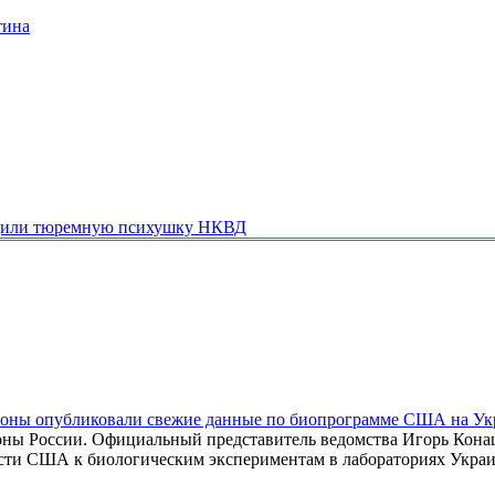
тина
садили тюремную психушку НКВД
роны опубликовали свежие данные по биопрограмме США на Ук
ны России. Официальный представитель ведомства Игорь Конаш
ости США к биологическим экспериментам в лабораториях Укра