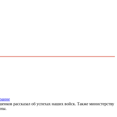
раине
енков рассказал об успехах наших войск. Также министерству
ины.