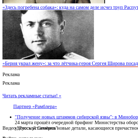
«Здесь погребена собака»: куда на самом деле исчез труп Распу
«Берия украл жену»: за что лётчика-героя Сергея Широва по
Реклама
Реклама
Читать рекламные статьи! »
Партнер «Рамблера»
"Получение новых штаммов сибирской язвы": в Минобо
24 марта прошёл очередной брифинг Министерства оборо
Видео "Русской Семёрки"
удалось установить новые детали, касающиеся причастн