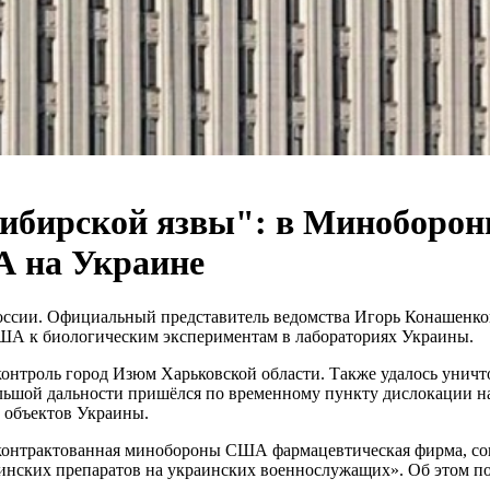
ибирской язвы": в Миноборон
А на Украине
ссии. Официальный представитель ведомства Игорь Конашенков 
США к биологическим экспериментам в лабораториях Украины.
онтроль город Изюм Харьковской области. Также удалось уничто
льшой дальности пришёлся по временному пункту дислокации н
 объектов Украины.
«законтрактованная минобороны США фармацевтическая фирма, с
нских препаратов на украинских военнослужащих». Об этом п