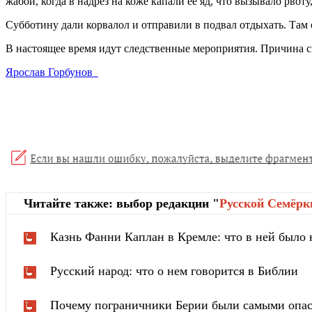
жабой, когда в надрез на коже капали её яд, что вызывало рв
Субботину дали корвалол и отправили в подвал отдыхать. Там
В настоящее время идут следственные мероприятия. Причина с
Ярослав Горбунов
Читайте также: выбор редакции "
Русской Cемёрк
Казнь Фанни Каплан в Кремле: что в ней было
Русский народ: что о нем говорится в Библии
Почему пограничники Берии были самыми опа