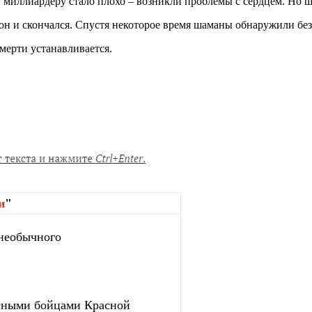
оту, миллиардеру стало плохо – возникли проблемы с сердцем. Но
 он и скончался. Спустя некоторое время шаманы обнаружили бе
мерти устанавливается.
и
"
 необычного
сными бойцами Красной