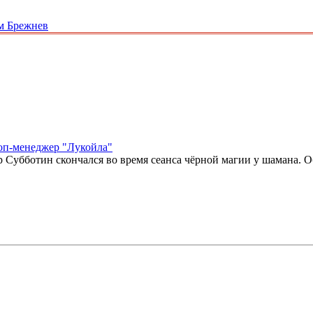
им Брежнев
оп-менеджер "Лукойла"
убботин скончался во время сеанса чёрной магии у шамана. Об 