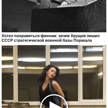
Хотел понравиться финнам: зачем Хрущев лишил
СССР стратегической военной базы Порккала
i