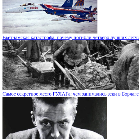
Вьетнамская катастрофа: почему погибли четверо лучших лётч
Самое секретное место ГУЛАГа: чем занимались зеки в Борлаге