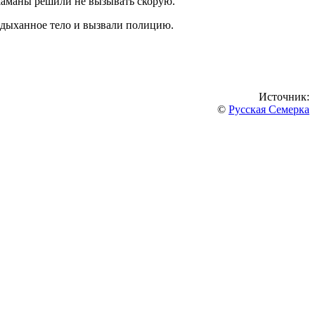
 шаманы решили не вызывать скорую.
здыханное тело и вызвали полицию.
Источник:
©
Русская Семерка