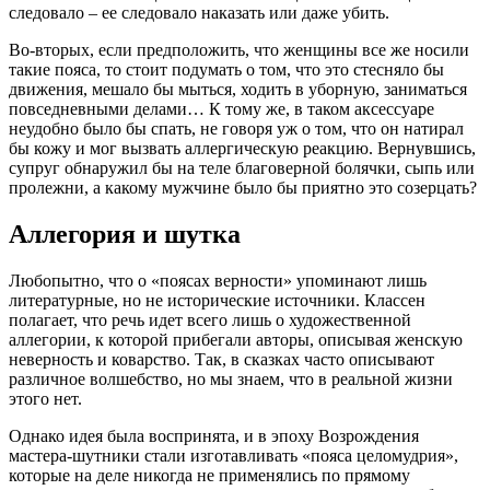
следовало – ее следовало наказать или даже убить.
Во-вторых, если предположить, что женщины все же носили
такие пояса, то стоит подумать о том, что это стесняло бы
движения, мешало бы мыться, ходить в уборную, заниматься
повседневными делами… К тому же, в таком аксессуаре
неудобно было бы спать, не говоря уж о том, что он натирал
бы кожу и мог вызвать аллергическую реакцию. Вернувшись,
супруг обнаружил бы на теле благоверной болячки, сыпь или
пролежни, а какому мужчине было бы приятно это созерцать?
Аллегория и шутка
Любопытно, что о «поясах верности» упоминают лишь
литературные, но не исторические источники. Классен
полагает, что речь идет всего лишь о художественной
аллегории, к которой прибегали авторы, описывая женскую
неверность и коварство. Так, в сказках часто описывают
различное волшебство, но мы знаем, что в реальной жизни
этого нет.
Однако идея была воспринята, и в эпоху Возрождения
мастера-шутники стали изготавливать «пояса целомудрия»,
которые на деле никогда не применялись по прямому