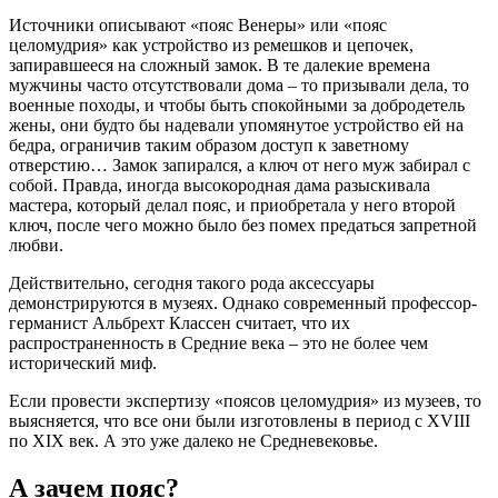
Источники описывают «пояс Венеры» или «пояс
целомудрия» как устройство из ремешков и цепочек,
запиравшееся на сложный замок. В те далекие времена
мужчины часто отсутствовали дома – то призывали дела, то
военные походы, и чтобы быть спокойными за добродетель
жены, они будто бы надевали упомянутое устройство ей на
бедра, ограничив таким образом доступ к заветному
отверстию… Замок запирался, а ключ от него муж забирал с
собой. Правда, иногда высокородная дама разыскивала
мастера, который делал пояс, и приобретала у него второй
ключ, после чего можно было без помех предаться запретной
любви.
Действительно, сегодня такого рода аксессуары
демонстрируются в музеях. Однако современный профессор-
германист Альбрехт Классен считает, что их
распространенность в Средние века – это не более чем
исторический миф.
Если провести экспертизу «поясов целомудрия» из музеев, то
выясняется, что все они были изготовлены в период с XVIII
по XIX век. А это уже далеко не Средневековье.
А зачем пояс?