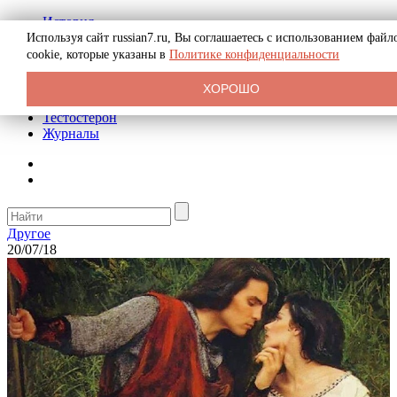
История
Биография
Используя сайт russian7.ru, Вы соглашаетесь с использованием файл
Криминал
cookie, которые указаны в
Политике конфиденциальности
Реклама на сайте
О сайте
ХОРОШО
Рекомендательные статьи
Тестостерон
Журналы
Другое
20/07/18