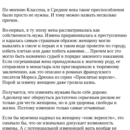
По мнению Классена, в Средние века такие приспособления
были просто не нужны. И тому можно назвать несколько
причин.
Во-первых, в ту эпоху жена рассматривалась как
собственность мужа. Измена приравнивалась к преступлению
и каралась самым страшным образом: женщину могли
вывалять в смоле и перьях и в таком виде провезти по городу,
избить плетью или даже побить камнями… Причем все это
могло быть назначено судьей в порядке законного наказания.
Если согрешившая жена принадлежала к знатному роду, ее
отправляли в монастырь или приговаривали к тюремному
заключению, как это описано в романах французского
писателя Мориса Дрюона из серии «Проклятые короли».
Порой за измену женщине даже грозила казнь.
Получается, что изменять мужьям было себе дороже.
Адюльтер мог обернуться достаточно серьезным риском не
только для чести женщины, но и для здоровья, свободы и
жизни. Поэтому изменяли только самые отчаянные.
Если бы мужчина надевал на женщину «пояс верности», это
означало бы, что он изначально допускает возможность
измены. А с потенциальной изменницей жить вообще не