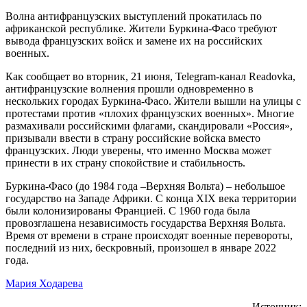
Волна антифранцузских выступлений прокатилась по
африканской республике. Жители Буркина-Фасо требуют
вывода французских войск и замене их на российских
военных.
Как сообщает во вторник, 21 июня, Telegram-канал Readovka,
антифранцузские волнения прошли одновременно в
нескольких городах Буркина-Фасо. Жители вышли на улицы с
протестами против «плохих французских военных». Многие
размахивали российскими флагами, скандировали «Россия»,
призывали ввести в страну российские войска вместо
французских. Люди уверены, что именно Москва может
принести в их страну спокойствие и стабильность.
Буркина-Фасо (до 1984 года –Верхняя Вольта) – небольшое
государство на Западе Африки. С конца XIX века территории
были колонизированы Францией. С 1960 года была
провозглашена независимость государства Верхняя Вольта.
Время от времени в стране происходят военные перевороты,
последний из них, бескровный, произошел в январе 2022
года.
Мария Ходарева
Источник: