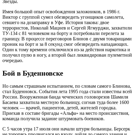
Звезды.
Имея большой опыт освобождения заложников, в 1986 г.
Виктор с группой сумел обезвредить угонщиков самолета,
севшего на дозаправку в Уфе. История такова: двое
террористов, Николай Мацнев и Сергей Ягмурджи, захватили
ТУ-134 с 81 человеком на борту и потребовали перелета за
границу. В процессе переговоров Блинов с двумя товарищами
проник на борт и за 8 секунд смог обезвредить нападающих.
Один к тому времени отключился из-за действия наркотика и
получил пулю в ногу, а второй был ликвидирован пулеметной
очередью.
Бой в Буденновске
Но самым страшным испытанием, по словам самого Блинова,
стал Буденновск. События лета 1995 года стали известны всей
России. Вооруженная банда чеченских головорезов Шамиля
Басаева захватила местную больницу, согнав туда более 1600
человек — врачей, пациентов, детей, жителей городка.
Приехав в составе бригады «Альфа» на место происшествия,
команда получила задание штурмовать боевиков.
С 5 часов утра 17 июля они начали штурм больницы. Берсерк
не торопясь продвигался ко входу, дойдя до самого здания и