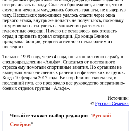
отстреливаясь на ходу. Спас его бронежилет, а еще то, что в
смятении чеченцы умудрялись бросать гранаты, не выдернув
чеку. Нескольких заложников удалось спасти через окна
первого этажа, внутрь же попасть не получилось, поскольку
штурмовики наткнулись на множество растяжек и
пулеметные очереди. Ничего не оставалось, как отозвать
отряд и признать провал операции. До конца Блинов
прикрывал бойцов, уйдя из огненного пекла одним из
последних.
Только в 1999 году, через 4 года, он закончил свою службу в
спецподразделении «Альфа». Спасаться от постоянного
стресса ему помогали спортивные занятия. Но организм не
выдержал многочисленных ранений и физических нагрузок.
Когда 10 февраля 2017 года Виктор Блинов скончался, в
последний путь его провожало все руководство оперативно-
боевых отделов группы «Альфа».
Источник:
©
Русская Семерка
Читайте также: выбор редакции "
Русской
Cемёрки
"