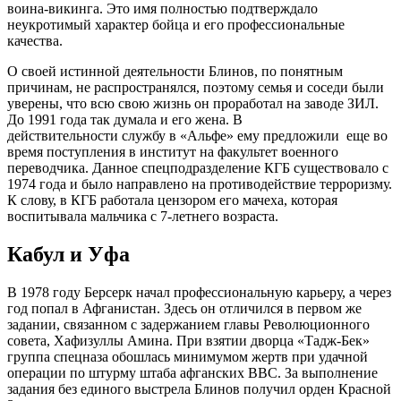
воина-викинга. Это имя полностью подтверждало
неукротимый характер бойца и его профессиональные
качества.
О своей истинной деятельности Блинов, по понятным
причинам, не распространялся, поэтому семья и соседи были
уверены, что всю свою жизнь он проработал на заводе ЗИЛ.
До 1991 года так думала и его жена. В
действительности службу в «Альфе» ему предложили еще во
время поступления в институт на факультет военного
переводчика. Данное спецподразделение КГБ существовало с
1974 года и было направлено на противодействие терроризму.
К слову, в КГБ работала цензором его мачеха, которая
воспитывала мальчика с 7-летнего возраста.
Кабул и Уфа
В 1978 году Берсерк начал профессиональную карьеру, а через
год попал в Афганистан. Здесь он отличился в первом же
задании, связанном с задержанием главы Революционного
совета, Хафизуллы Амина. При взятии дворца «Тадж-Бек»
группа спецназа обошлась минимумом жертв при удачной
операции по штурму штаба афганских ВВС. За выполнение
задания без единого выстрела Блинов получил орден Красной