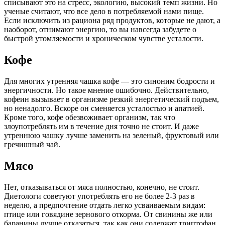
списывают это на стресс, экологию, высокий темп жизни. Но
ученые считают, что все дело в потребляемой нами пище.
Если исключить из рациона ряд продуктов, которые не дают, а
наоборот, отнимают энергию, то вы навсегда забудете о
быстрой утомляемости и хроническом чувстве усталости.
Кофе
Для многих утренняя чашка кофе — это синоним бодрости и
энергичности. Но такое мнение ошибочно. Действительно,
кофеин вызывает в организме резкий энергетический подъем,
но ненадолго. Вскоре он сменяется усталостью и апатией.
Кроме того, кофе обезвоживает организм, так что
злоупотреблять им в течение дня точно не стоит. И даже
утреннюю чашку лучше заменить на зеленый, фруктовый или
гречишный чай.
Мясо
Нет, отказываться от мяса полностью, конечно, не стоит.
Диетологи советуют употреблять его не более 2-3 раз в
неделю, а предпочтение отдать легко усваиваемым видам:
птице или говядине зернового откорма. От свинины же или
баранины лучше отказаться, так как они содержат триптофан