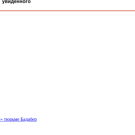
увиденного
й» тюрьме Бадабер