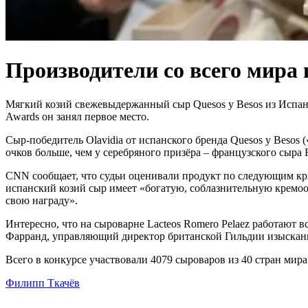
Производители со всего мира
Мягкий козий свежевыдержанный сыр Quesos y Besos из Испани
Awards он занял первое место.
Сыр-победитель Olavidia от испанского бренда Quesos y Besos
очков больше, чем у серебряного призёра – французского сыра F
CNN сообщает, что судьи оценивали продукт по следующим кри
испанский козий сыр имеет «богатую, соблазнительную кремоо
свою награду».
Интересно, что на сыроварне Lacteos Romero Pelaez работают 
Фарранд, управляющий директор британской Гильдии изысканно
Всего в конкурсе участвовали 4079 сыроваров из 40 стран мира
Филипп Ткачёв