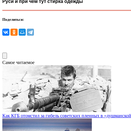
Руси и при чем тут стирка одежды
Поделиться:
Самое читаемое
Как КГБ отомстил за гибель советских пленных в «душманско