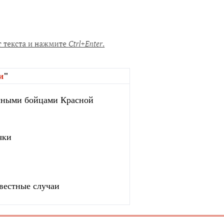
и
"
сными бойцами Красной
чки
вестные случаи