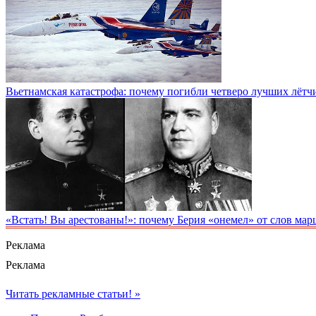
Вьетнамская катастрофа: почему погибли четверо лучших лётч
«Встать! Вы арестованы!»: почему Берия «онемел» от слов ма
Реклама
Реклама
Читать рекламные статьи! »