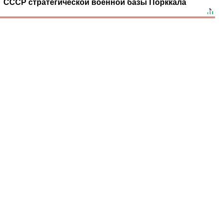
СССР стратегической военной базы Порккала