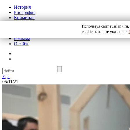
История
Биография
Криминал
СССР
Используя сайт russian7.r
Тайны
cookie, которые указаны в
Рекомендации
Реклама
О сайте
Еда
05/11/21