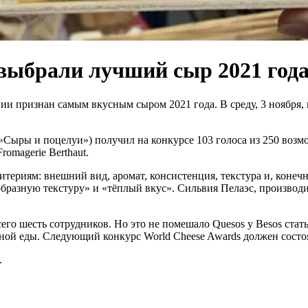
 выбрали лучший сыр 2021 год
и признан самым вкусным сыром 2021 года. В среду, 3 ноября, 
 («Сыры и поцелуи») получил на конкурсе 103 голоса из 250 воз
romagerie Berthaut.
териям: внешний вид, аромат, консистенция, текстура и, конеч
бразную текстуру» и «тёплый вкус». Сильвия Пелаэс, производи
всего шесть сотрудников. Но это не помешало Quesos y Besos с
й еды. Следующий конкурс World Cheese Awards должен состоят
.