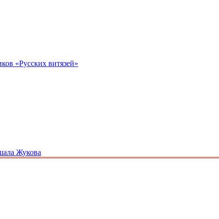
иков «Русских витязей»
ршала Жукова