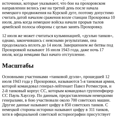
источники, которые указывают, что бои на прохоровском
направлении велись уже на третий день после начала
немецкого продвижения на Курской дуге, поэтому допустимо
считать датой началом сражения возле станции Прохоровка 10
июля, день когда немецкие войска начали прорыв тылов
армейской полосы обороны с целью занять Прохоровку.
12 июля же может считаться кульминацией, «дуэлью танков»,
однако, закончившись с неясными результатами, она
продолжалась вплоть до 14 июля. Завершением же битвы под
Прохоровкой называют 16 июля 1943 года, даже ночь 17
июля, когда немцами был начато отступление.
Масштабы
Основными участниками «танковой дуэли», прошедшей 12
июля 1943 года у Прохоровки, называются 5-я танковая армия,
которой командовал генерал-лейтенант Павел Ротмистров, и
2-й танковый корпус СС, которым командовал группенфюрер
СС Пауль Хауссер. По данным, предоставленным немецкими
генералами, в бою участвовали около 700 советских машин.
Другие данные называют цифру в 850 советских танков. С
немецкой стороны историки называют цифру в 311 танков,
хотя в официальной советской историографии присутствует