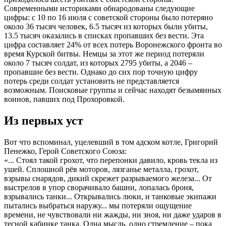
Современными историками обнародованы следующие
цифры: с 10 по 16 июля с советской стороны было потеряно
около 36 тысяч человек, 6.5 тысяч из которых были убиты,
13.5 тысяч оказались в списках пропавших без вести. Эта
цифра составляет 24% от всех потерь Воронежского фронта во
время Курской битвы. Немцы за этот же период потеряли
около 7 тысяч солдат, из которых 2795 убиты, а 2046 –
пропавшие без вести. Однако до сих пор точную цифру
потерь среди солдат установить не представляется
возможным. Поисковые группы и сейчас находят безымянных
воинов, павших под Прохоровкой.
Из первых уст
Вот что вспоминал, уцелевший в том адском котле, Григорий
Пенежко, Герой Советского Союза:
«... Стоял такой грохот, что перепонки давило, кровь текла из
ушей. Сплошной рёв моторов, лязганье металла, грохот,
взрывы снарядов, дикий скрежет разрываемого железа... От
выстрелов в упор сворачивало башни, лопалась броня,
взрывались танки... Открывались люки, и танковые экипажи
пытались выбраться наружу... мы потеряли ощущение
времени, не чувствовали ни жажды, ни зноя, ни даже ударов в
тесной кабинке танка. Одна мысль, одно стремление – пока