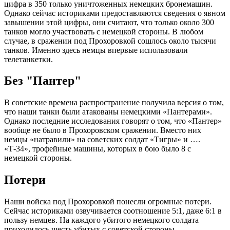
цифра в 350 только уничтоженных немецких бронемашин.
Однако сейчас историками предоставляются сведения о явном
завышении этой цифры, они считают, что только около 300
танков могло участвовать с немецкой стороны. В любом
случае, в сражении под Прохоровкой сошлось около тысячи
танков. Именно здесь немцы впервые использовали
телетанкетки.
Без "Пантер"
В советские времена распространение получила версия о том,
что наши танки были атакованы немецкими «Пантерами».
Однако последние исследования говорят о том, что «Пантер»
вообще не было в Прохоровском сражении. Вместо них
немцы «натравили» на советских солдат «Тигры» и ….
«Т-34», трофейные машины, которых в бою было 8 с
немецкой стороны.
Потери
Наши войска под Прохоровкой понесли огромные потери.
Сейчас историками озвучивается соотношение 5:1, даже 6:1 в
пользу немцев. На каждого убитого немецкого солдата
приходилось шесть убитых с советской стороны.