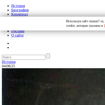
История
Биография
Криминал
СССР
Используя сайт russian7.r
Тайны
cookie, которые указаны в
Рекомендации
Реклама
О сайте
История
04/08/25