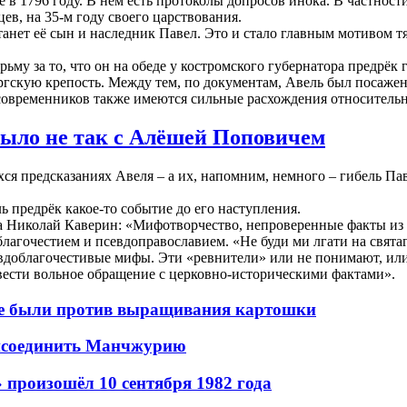
 1796 году. В нём есть протоколы допросов инока. В частности, 
цев, на 35-м году своего царствования.
сстанет её сын и наследник Павел. Это и стало главным мотивом
рьму за то, что он на обеде у костромского губернатора предрёк
ргскую крепость. Между тем, по документам, Авель был посаже
временников также имеются сильные расхождения относительно т
было не так с Алёшей Поповичем
хся предсказаниях Авеля – а их, напомним, немного – гибель П
ь предрёк какое-то событие до его наступления.
а Николай Каверин: «Мифотворчество, непроверенные факты и
лагочестием и псевдоправославием. «Не буди ми лгати на свята
евдоблагочестивые мифы. Эти «ревнители» или не понимают, или
вести вольное обращение с церковно-историческими фактами».
не были против выращивания картошки
рисоединить Манчжурию
 произошёл 10 сентября 1982 года