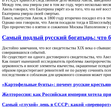
В РГАДА хранится следственное дело монаха Авеля, заведённое в
Между тем, она умерла уже в том же году, через несколько меся
Авель говорил, что Екатерина умрёт из-за того, что на неё во
Екатерина умерла своей смертью.
Павел, выпустив Авеля, в 1800 году вторично посадил его в тю
Однако они говорили, что Авеля посадили тогда в Шлиссельбу
Про пророчество о взятии и сожжении Москвы Наполеоном у со
Самый подлый русский богатырь: что 
Достойно замечания, что все свидетельства XIX века о сбывши
совершившихся событий.
Не существует ни одного достоверного свидетельства, что Авел
Как пишет нынешний исследователь проблемы лжепророчеств
церковность и вносят элементы язычества, окрашенные псевдоб
образом предостерегают ревнителей не по разуму сочинять пс
последствиям и соблазнам для церковного сознания может при
«Картофельные бунты»: почему русские крестья
Желтороссия: как Российская империя хотела п
Самый «глухой» день в СССР: какой «переворот»