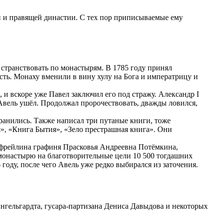
 и правящей династии. С тех пор приписываемые ему
 странствовать по монастырям. В 1785 году принял
сть. Монаху вменили в вину хулу на Бога и императрицу и
 и вскоре уже Павел заключил его под стражу. Александр I
Авель ушёл. Продолжал пророчествовать, дважды ловился,
хранились. Также написал три путаные книги, тоже
, «Книга Бытия», «Зело престрашная книга». Они
 фрейлина графиня Прасковья Андреевна Потёмкина,
монастырю на благотворительные цели 10 500 тогдашних
году, после чего Авель уже редко выбирался из заточения.
Энгельгардта, гусара-партизана Дениса Давыдова и некоторых