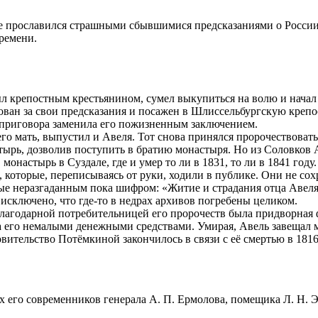
ке прославился страшными сбывшимися предсказаниями о России
ремени.
ыл крепостным крестьянином, сумел выкупиться на волю и начал
ован за свои предсказания и посажен в Шлиссельбургскую крепо
 приговора заменила его пожизненным заключением.
го мать, выпустил и Авеля. Тот снова принялся пророчествовать,
тырь, дозволив поступить в братию монастыря. Но из Соловков 
настырь в Суздале, где и умер то ли в 1831, то ли в 1841 году.
 которые, переписываясь от руки, ходили в публике. Они не со
е неразгаданным пока шифром: «Житие и страдания отца Авеля»
 исключено, что где-то в недрах архивов погребены целиком.
Благодарной потребительницей его пророчеств была придворная
а его немалыми денежными средствами. Умирая, Авель завещал 
вительство Потёмкиной закончилось в связи с её смертью в 1816 
х его современников генерала А. П. Ермолова, помещика Л. Н. 