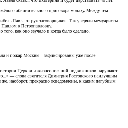
Авель сказал, что Екатерина II будет царствовать 40 лет.
 тяжёлого обвинительного приговора монаху. Между тем
 гибель Павла от рук заговорщиков. Так уверяли мемуаристы.
н Павлом в Петропавловку.
ого, как оно звучало и когда было сделано.
авла и пожар Москвы – зафиксированы уже после
з истории Церкви и жизнеописаний подвижников нарушают
го...» — слова святителя Димитрия Ростовского наилучшим
 же, наоборот, прекрасно осведомлены, к каким пагубным