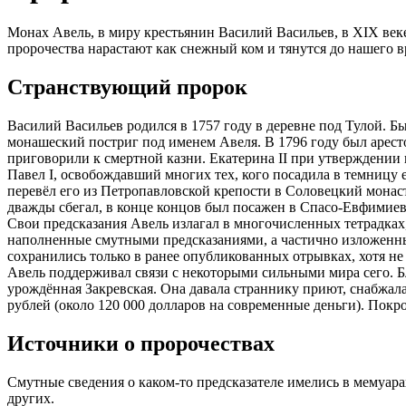
Монах Авель, в миру крестьянин Василий Васильев, в XIX ве
пророчества нарастают как снежный ком и тянутся до нашего в
Странствующий пророк
Василий Васильев родился в 1757 году в деревне под Тулой. Б
монашеский постриг под именем Авеля. В 1796 году был арест
приговорили к смертной казни. Екатерина II при утверждении
Павел I, освобождавший многих тех, кого посадила в темницу е
перевёл его из Петропавловской крепости в Соловецкий монас
дважды сбегал, в конце концов был посажен в Спасо-Евфимиев мо
Свои предсказания Авель излагал в многочисленных тетрадках,
наполненные смутными предсказаниями, а частично изложенны
сохранились только в ранее опубликованных отрывках, хотя не
Авель поддерживал связи с некоторыми сильными мира сего. 
урождённая Закревская. Она давала страннику приют, снабжал
рублей (около 120 000 долларов на современные деньги). Покро
Источники о пророчествах
Смутные сведения о каком-то предсказателе имелись в мемуара
других.