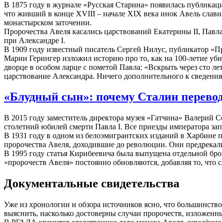
В 1875 году в журнале «Русская Старина» появилась публикаци
что живший в конце XVIII – начале XIX века инок Авель слави
монастырском заточении.
Пророчества Авеля касались царствований Екатерины II, Павла
при Александре I.
В 1909 году известный писатель Сергей Нилус, публикатор «П
Марии Герингер изложил историю про то, как на 100-летие уби
дворце в особом ларце с пометой Павла: «Вскрыть через сто ле
царствование Александра. Ничего дополнительного к сведения
«Блудный сын»: почему Сталин перевод
В 2015 году заместитель директора музея «Гатчина» Валерий 
столетний юбилей смерти Павла I. Все приезды императора зап
В 1931 году в одном из белоэмигрантских изданий в Харбине 
пророчества Авеля, доходившие до революции. Они предрекали, 
В 1995 году статья Кирибеевича была выпущена отдельной бр
«пророчеств Авеля» постоянно обновляются, добавляя то, что 
Документальные свидетельства
Уже из хронологии и обзора источников ясно, что большинство
выяснить, насколько достоверны случаи пророчеств, изложен