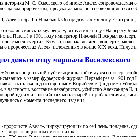
я историка М. С. Семевского об иноке Авеле, сопровождаемая о
лся даром пророчества, предсказал многие из совершившихся со
 I, Александра I и Николая I. Он предсказал кончину Екатерин
ротоколов сионских мудрецов», выпустил книгу «На берегу Божь
йства Павла I в 1901 году император Николай II вскрыл конверт
т после моей смерти». Бумага, содержавшаяся в конверте, заключ
м о пророчествах Авеля, изложенных в конце XIX века, Нилус н
ил деньги отцу маршала Василевского
Семёнов в специальной публикации на сайте музея опроверг соо
исывались в камер-фурьерский журнал. Первый раз за 1901 год Н
появилась статья под псевдонимом Кирибеевич (под ним публико
в частности, восстание декабристов, убийство Александра II, ц
ошюрой одним из российских монастырей с прибавлениями, каса
случилось с момента последнего издания.
 «пророчеств Авеля», циркулирующих по сей день, подделка, сд
ных в дореволюционных источниках.