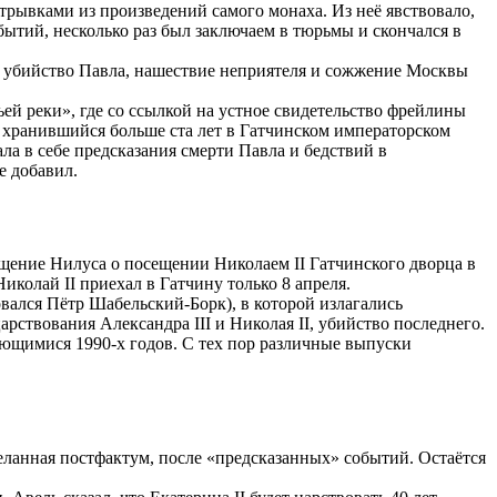
трывками из произведений самого монаха. Из неё явствовало,
бытий, несколько раз был заключаем в тюрьмы и скончался в
ы, убийство Павла, нашествие неприятеля и сожжение Москвы
ей реки», где со ссылкой на устное свидетельство фрейлины
, хранившийся больше ста лет в Гатчинском императорском
ала в себе предсказания смерти Павла и бедствий в
е добавил.
бщение Нилуса о посещении Николаем II Гатчинского дворца в
иколай II приехал в Гатчину только 8 апреля.
вался Пётр Шабельский-Борк), в которой излагались
арствования Александра III и Николая II, убийство последнего.
ющимися 1990-х годов. С тех пор различные выпуски
еланная постфактум, после «предсказанных» событий. Остаётся