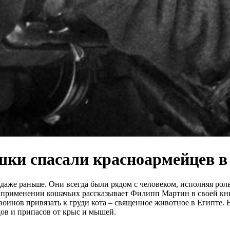
шки спасали красноармейцев 
даже раньше. Они всегда были рядом с человеком, исполняя рол
 применении кошачьих рассказывает Филипп Мартин в своей книге
 воинов привязать к груди кота – священное животное в Египте
дов и припасов от крыс и мышей.