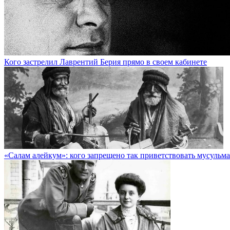
Кого застрелил Лаврентий Берия прямо в своем кабинете
«Салам алейкум»: кого запрещено так приветствовать мусульм