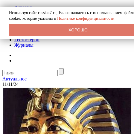
История
Биография
Используя сайт russian7.ru, Вы соглашаетесь с использованием файл
Криминал
cookie, которые указаны в
Политике конфиденциальности
Реклама на сайте
О сайте
ХОРОШО
Рекомендательные статьи
Тестостерон
Журналы
Актуальное
11/11/24