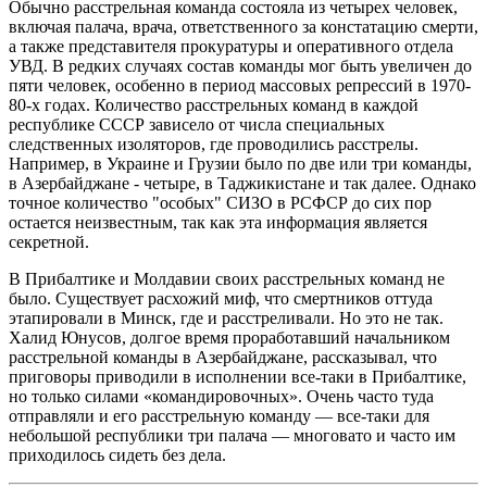
Обычно расстрельная команда состояла из четырех человек,
включая палача, врача, ответственного за констатацию смерти,
а также представителя прокуратуры и оперативного отдела
УВД. В редких случаях состав команды мог быть увеличен до
пяти человек, особенно в период массовых репрессий в 1970-
80-х годах. Количество расстрельных команд в каждой
республике СССР зависело от числа специальных
следственных изоляторов, где проводились расстрелы.
Например, в Украине и Грузии было по две или три команды,
в Азербайджане - четыре, в Таджикистане и так далее. Однако
точное количество "особых" СИЗО в РСФСР до сих пор
остается неизвестным, так как эта информация является
секретной.
В Прибалтике и Молдавии своих расстрельных команд не
было. Существует расхожий миф, что смертников оттуда
этапировали в Минск, где и расстреливали. Но это не так.
Халид Юнусов, долгое время проработавший начальником
расстрельной команды в Азербайджане, рассказывал, что
приговоры приводили в исполнении все-таки в Прибалтике,
но только силами «командировочных». Очень часто туда
отправляли и его расстрельную команду — все-таки для
небольшой республики три палача — многовато и часто им
приходилось сидеть без дела.