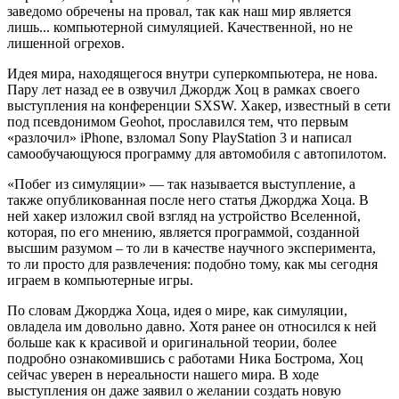
заведомо обречены на провал, так как наш мир является
лишь... компьютерной симуляцией. Качественной, но не
лишенной огрехов.
Идея мира, находящегося внутри суперкомпьютера, не нова.
Пару лет назад ее в озвучил Джордж Хоц в рамках своего
выступления на конференции SXSW. Хакер, известный в сети
под псевдонимом Geohot, прославился тем, что первым
«разлочил» iPhone, взломал Sony PlayStation 3 и написал
самообучающуюся программу для автомобиля с автопилотом.
«Побег из симуляции» — так называется выступление, а
также опубликованная после него статья Джорджа Хоца. В
ней хакер изложил свой взгляд на устройство Вселенной,
которая, по его мнению, является программой, созданной
высшим разумом – то ли в качестве научного эксперимента,
то ли просто для развлечения: подобно тому, как мы сегодня
играем в компьютерные игры.
По словам Джорджа Хоца, идея о мире, как симуляции,
овладела им довольно давно. Хотя ранее он относился к ней
больше как к красивой и оригинальной теории, более
подробно ознакомившись с работами Ника Бострома, Хоц
сейчас уверен в нереальности нашего мира. В ходе
выступления он даже заявил о желании создать новую