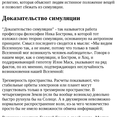
религию, которая объяснит людям истинное положение вещей
и позволит сбежать из симуляции.
Доказательство симуляции
"Доказательство симуляции" - так называется работа
профессора философии Ника Бострома, в которой тот
изложил свою теорию симуляции, основанную на антропном
принципе. Смысл последнего сводится к мысли: «Мы видим
Вселенную так, а не иначе, потому что только в такой
Вселенной мог возникнуть человек-наблюдатель». Говоря о
нашем мире, как о симуляции, и Бостром, и Хоц, и
поддерживающий гипотезу Илон Маск, указывают на ряд
фактов, по их мнению, подтверждающих неслучайность
возникновения нашей Вселенной:
Трехмерность пространства. Расчеты показывают, что
стабильные орбиты электронов или планет могут
существовать только в трехмерном пространстве. В
четырехмерном Земля (если бы вообще возникла) довольно
быстро рухнула бы на Солнце. А в двухмерном невозможно
нормальное распространение волн, из-за чего человечество
просто бы не имело возможности обмена информацией;