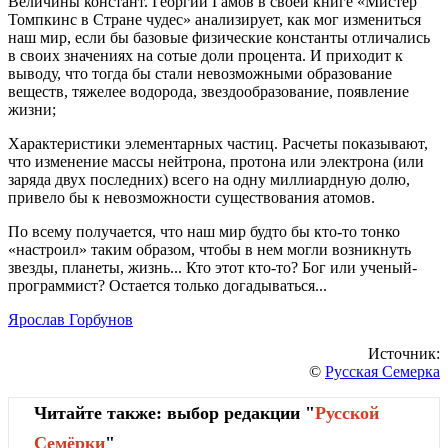
Величины констант. Георгий Гамов в своей книге «Мистер
Томпкинс в Стране чудес» анализирует, как мог измениться
наш мир, если бы базовые физические константы отличались
в своих значениях на сотые доли процента. И приходит к
выводу, что тогда бы стали невозможными образование
веществ, тяжелее водорода, звездообразование, появление
жизни;
Характеристики элементарных частиц. Расчеты показывают,
что изменение массы нейтрона, протона или электрона (или
заряда двух последних) всего на одну миллиардную долю,
привело бы к невозможности существования атомов.
По всему получается, что наш мир будто бы кто-то тонко
«настроил» таким образом, чтобы в нем могли возникнуть
звезды, планеты, жизнь... Кто этот кто-то? Бог или ученый-
программист? Остается только догадываться...
Ярослав Горбунов
Источник:
©
Русская Семерка
Читайте также: выбор редакции "
Русской
Cемёрки
"