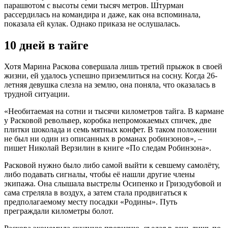
парашютом с высоты семи тысяч метров. Штурман
рассердилась на командира и даже, как она вспоминала,
показала ей кулак. Однако приказа не ослушалась.
10 дней в тайге
Хотя Марина Раскова совершала лишь третий прыжок в своей
жизни, ей удалось успешно приземлиться на сосну. Когда 26-
летняя девушка слезла на землю, она поняла, что оказалась в
трудной ситуации.
«Необитаемая на сотни и тысячи километров тайга. В кармане
у Расковой револьвер, коробка непромокаемых спичек, две
плитки шоколада и семь мятных конфет. В таком положении
не был ни один из описанных в романах робинзонов», –
пишет Николай Верзилин в книге «По следам Робинзона».
Расковой нужно было либо самой выйти к севшему самолёту,
либо подавать сигналы, чтобы её нашли другие члены
экипажа. Она слышала выстрелы Осипенко и Гризодубовой и
сама стреляла в воздух, а затем стала продвигаться к
предполагаемому месту посадки «Родины». Путь
преграждали километры болот.