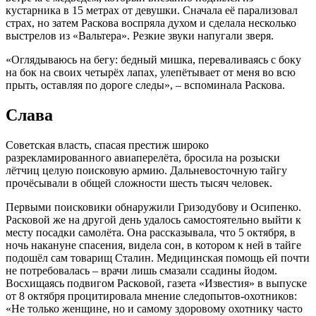
кустарника в 15 метрах от девушки. Сначала её парализовал
страх, но затем Раскова воспряла духом и сделала несколько
выстрелов из «Вальтера». Резкие звуки напугали зверя.
«Оглядываюсь на бегу: бедный мишка, переваливаясь с боку
на бок на своих четырёх лапах, улепётывает от меня во всю
прыть, оставляя по дороге следы», – вспоминала Раскова.
Слава
Советская власть, спасая престиж широко
разрекламированного авиаперелёта, бросила на розыски
лётчиц целую поисковую армию. Дальневосточную тайгу
прочёсывали в общей сложности шесть тысяч человек.
Первыми поисковики обнаружили Гризодубову и Осипенко.
Расковой же на другой день удалось самостоятельно выйти к
месту посадки самолёта. Она рассказывала, что 5 октября, в
ночь накануне спасения, видела сон, в котором к ней в тайге
подошёл сам товарищ Сталин. Медицинская помощь ей почти
не потребовалась – врачи лишь смазали ссадины йодом.
Восхищаясь подвигом Расковой, газета «Известия» в выпуске
от 8 октября процитировала мнение следопытов-охотников:
«Не только женщине, но и самому здоровому охотнику часто