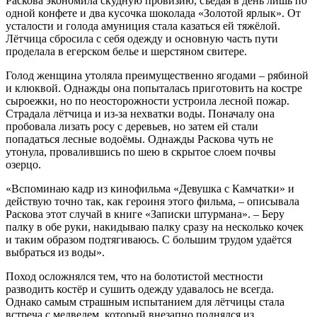
Раскова экономила скудную провизию, съедая в день лишь по
одной конфете и два кусочка шоколада «Золотой ярлык». От
усталости и голода амуниция стала казаться ей тяжёлой.
Лётчица сбросила с себя одежду и основную часть пути
проделала в егерском белье и шерстяном свитере.
Голод женщина утоляла преимущественно ягодами – рябиной
и клюквой. Однажды она попыталась приготовить на костре
сыроежки, но по неосторожности устроила лесной пожар.
Страдала лётчица и из-за нехватки воды. Поначалу она
пробовала лизать росу с деревьев, но затем ей стали
попадаться лесные водоёмы. Однажды Раскова чуть не
утонула, провалившись по шею в скрытое слоем почвы
озерцо.
«Вспоминаю кадр из кинофильма «Девушка с Камчатки» и
действую точно так, как героиня этого фильма, – описывала
Раскова этот случай в книге «Записки штурмана». – Беру
палку в обе руки, накидываю палку сразу на несколько кочек
и таким образом подтягиваюсь. С большим трудом удаётся
выбраться из воды».
Поход осложнялся тем, что на болотистой местности
разводить костёр и сушить одежду удавалось не всегда.
Однако самым страшным испытанием для лётчицы стала
встреча с медведем, который внезапно поднялся из