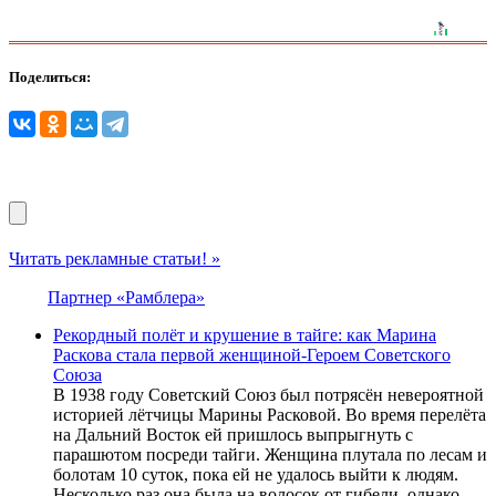
Поделиться:
Читать рекламные статьи! »
Партнер «Рамблера»
Рекордный полёт и крушение в тайге: как Марина
Раскова стала первой женщиной-Героем Советского
Союза
В 1938 году Советский Союз был потрясён невероятной
историей лётчицы Марины Расковой. Во время перелёта
на Дальний Восток ей пришлось выпрыгнуть с
парашютом посреди тайги. Женщина плутала по лесам и
болотам 10 суток, пока ей не удалось выйти к людям.
Несколько раз она была на волосок от гибели, однако